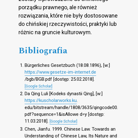
porządku prawnego, ale również
rozwiązania, które nie były dostosowane
do chińskiej rzeczywistości, praktyki lub
różnic na gruncie kulturowym.
Bibliografia
Bürgerliches Gesetzbuch (18.08.1896), [w:]
https://www.gesetze-im-internet.de
/bgb/BGB.pdf [dostęp: 25.02.2018].
[Google Scholar]
Da Qing Luli [Kodeks dynastii Qing], [w:]
https://kuscholarworks.ku
.
edu/bitstream/handle/1808/3635/qingcode00.
pdf?sequence=1&isAllowe d=y [dostęp:
11.03.2018].
[Google Scholar]
Chen, Jianfu. 1999. Chinese Law. Towards an
Understanding of Chinese Law, Its Nature and