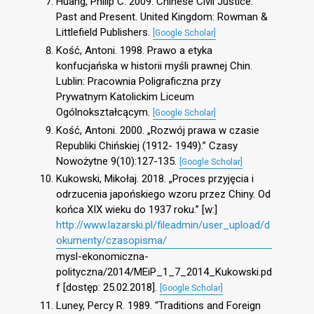
Huang, Philip C. 2009. Chinese Civil Justice.
Past and Present. United Kingdom: Rowman &
Littlefield Publishers.
[Google Scholar]
Kość, Antoni. 1998. Prawo a etyka
konfucjańska w historii myśli prawnej Chin.
Lublin: Pracownia Poligraficzna przy
Prywatnym Katolickim Liceum
Ogólnokształcącym.
[Google Scholar]
Kość, Antoni. 2000. „Rozwój prawa w czasie
Republiki Chińskiej (1912- 1949).” Czasy
Nowożytne 9(10):127-135.
[Google Scholar]
Kukowski, Mikołaj. 2018. „Proces przyjęcia i
odrzucenia japońskiego wzoru przez Chiny. Od
końca XIX wieku do 1937 roku.” [w:]
http://www.lazarski.pl/fileadmin/user_upload/d
okumenty/czasopisma/
mysl-ekonomiczna-
polityczna/2014/MEiP_1_7_2014_Kukowski.pd
f [dostęp: 25.02.2018].
[Google Scholar]
Luney, Percy R. 1989. “Traditions and Foreign