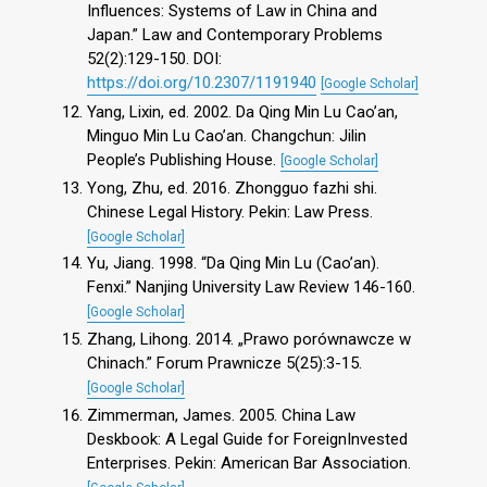
Influences: Systems of Law in China and
Japan.” Law and Contemporary Problems
52(2):129-150. DOI:
https://doi.org/10.2307/1191940
[Google Scholar]
Yang, Lixin, ed. 2002. Da Qing Min Lu Cao’an,
Minguo Min Lu Cao’an. Changchun: Jilin
People’s Publishing House.
[Google Scholar]
Yong, Zhu, ed. 2016. Zhongguo fazhi shi.
Chinese Legal History. Pekin: Law Press.
[Google Scholar]
Yu, Jiang. 1998. “Da Qing Min Lu (Cao’an).
Fenxi.” Nanjing University Law Review 146-160.
[Google Scholar]
Zhang, Lihong. 2014. „Prawo porównawcze w
Chinach.” Forum Prawnicze 5(25):3-15.
[Google Scholar]
Zimmerman, James. 2005. China Law
Deskbook: A Legal Guide for ForeignInvested
Enterprises. Pekin: American Bar Association.