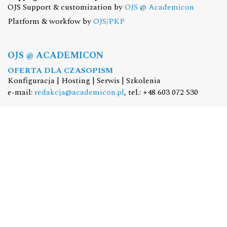
OJS Support & customization by
OJS @ Academicon
Platform & workfow by
OJS/PKP
OJS @ ACADEMICON
OFERTA DLA CZASOPISM
Konfiguracja | Hosting | Serwis | Szkolenia
e-mail:
redakcja@academicon.pl
, tel.: +48 603 072 530
STUDIO DTP ACADEMICON
USŁUGI WYDAWNICZE
Skład i łamanie | Redakcja | Korekta | Projektowanie
graficzne
e-mail:
dtp@academicon.pl
, tel.: +48 603 072 530