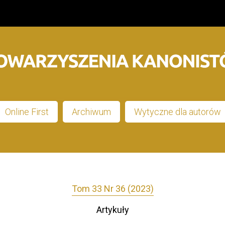
Online First
Archiwum
Wytyczne dla autorów
Tom 33 Nr 36 (2023)
Artykuły