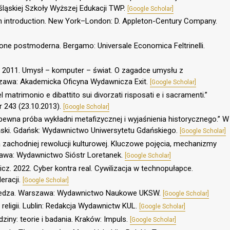
ąskiej Szkoły Wyższej Edukacji TWP.
[Google Scholar]
 an introduction. New York–London: D. Appleton-Century Company.
ione postmoderna. Bergamo: Universale Economica Feltrinelli.
z. 2011. Umysł – komputer – świat. O zagadce umysłu z
zawa: Akademicka Oficyna Wydawnicza Exit.
[Google Scholar]
el matrimonio e dibattito sui divorzati risposati e i sacramenti.”
r 243 (23.10.2013).
[Google Scholar]
ewna próba wykładni metafizycznej i wyjaśnienia historycznego.” W
iński. Gdańsk: Wydawnictwo Uniwersytetu Gdańskiego.
[Google Scholar]
ja zachodniej rewolucji kulturowej. Kluczowe pojęcia, mechanizmy
szawa: Wydawnictwo Sióstr Loretanek.
[Google Scholar]
cz. 2022. Cyber kontra real. Cywilizacja w technopułapce.
racji.
[Google Scholar]
owiedza. Warszawa: Wydawnictwo Naukowe UKSW.
[Google Scholar]
religii. Lublin: Redakcja Wydawnictw KUL.
[Google Scholar]
ziny: teorie i badania. Kraków: Impuls.
[Google Scholar]