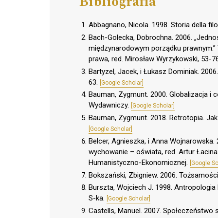
Bibliografia
Abbagnano, Nicola. 1998. Storia della filos
Bach-Golecka, Dobrochna. 2006. „Jednost
międzynarodowym porządku prawnym.” W 
prawa, red. Mirosław Wyrzykowski, 53-7
Bartyzel, Jacek, i Łukasz Dominiak. 2006.
63.
[Google Scholar]
Bauman, Zygmunt. 2000. Globalizacja i c
Wydawniczy.
[Google Scholar]
Bauman, Zygmunt. 2018. Retrotopia. J
[Google Scholar]
Belcer, Agnieszka, i Anna Wojnarowska. 
wychowanie – oświata, red. Artur Łacin
Humanistyczno-Ekonomicznej.
[Google Sc
Bokszański, Zbigniew. 2006. Tożsamo
Burszta, Wojciech J. 1998. Antropologia 
S-ka.
[Google Scholar]
Castells, Manuel. 2007. Społeczeństwo