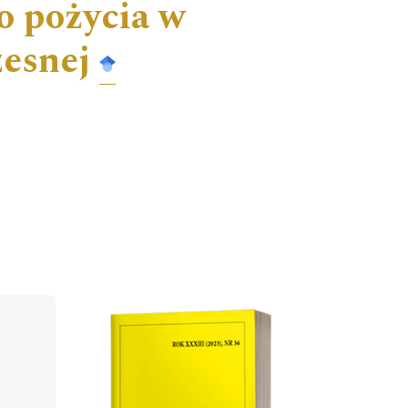
o pożycia w
esnej
Cover image