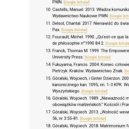
PWN.
[Google Scholar]
Castells, Manuel. 2013. Władza komunika
Wydawnictwo Naukowe PWN.
[Google Sch
Delsol, Chantal. 2017. Nienawiść do św
Pax.
[Google Scholar]
Foucault, Michel. 1990. „Qu’est-ce que la 
de philosophie n°1990 84 2.
[Google Schola
Franck, Thomas M. 1999. The Empowered S
University Press.
[Google Scholar]
Fukuyama, Francis. 2004. Koniec człowie
Pietrzyk. Kraków: Wydawnictwo Znak.
[G
Góralski, Wojciech, i Ginter Dzierżon. 
kanonicznego kan. 1095, nn. 1-3 KPK. 
Wyszyńskiego.
[Google Scholar]
Góralski, Wojciech. 1989. „Nieważność m
obowiązków małżeńskich.” Kościół i Pra
Góralski, Wojciech. 2013. „Wolność we
56, nr 3:55-81.
[Google Scholar]
Góralski, Wojciech. 2018. Matrimonium f