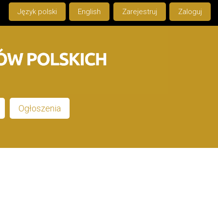
Język polski
English
Zarejestruj
Zaloguj
Ogłoszenia