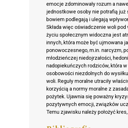
emocje zdominowały rozum a nawet
jednostkowe osoby nie potrafią ju
bowiem podlegają i ulegają wpływom
Składa więc oświadczenie woli pod
życiu społecznym widoczna jest atro
innych, która może być ujmowana j
ponowoczesnego, m.in. narcyzm, po
młodzieńczej niedojrzałości, hedon
nadopiekuńczych rodziców, która w
osobowości niezdolnych do wysiłku, 
woli. Reguły moralne utraciły właśc
korzyścią a normy moralne z zasadam
pożytek. Ujawnia się poważny kryzy
pozytywnych emocji, związków uczu
Temu zjawisku należy położyć kres, 