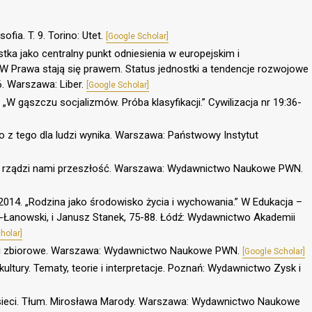
ofia. T. 9. Torino: Utet.
[Google Scholar]
ka jako centralny punkt odniesienia w europejskim i
Prawa stają się prawem. Status jednostki a tendencje rozwojowe
6. Warszawa: Liber.
[Google Scholar]
 „W gąszczu socjalizmów. Próba klasyfikacji.” Cywilizacja nr 19:36-
o z tego dla ludzi wynika. Warszawa: Państwowy Instytut
ak rządzi nami przeszłość. Warszawa: Wydawnictwo Naukowe PWN.
2014. „Rodzina jako środowisko życia i wychowania.” W Edukacja –
a-Łanowski, i Janusz Stanek, 75-88. Łódź: Wydawnictwo Akademii
holar]
ści zbiorowe. Warszawa: Wydawnictwo Naukowe PWN.
[Google Scholar]
kultury. Tematy, teorie i interpretacje. Poznań: Wydawnictwo Zysk i
 sieci. Tłum. Mirosława Marody. Warszawa: Wydawnictwo Naukowe