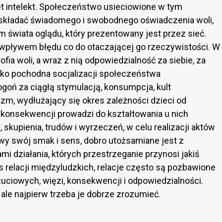
 intelekt. Społeczeństwo usieciowione w tym
ż składać świadomego i swobodnego oświadczenia woli,
 świata oglądu, który prezentowany jest przez sieć.
 wpływem błędu co do otaczającej go rzeczywistości. W
fia woli, a wraz z nią odpowiedzialność za siebie, za
ako pochodna socjalizacji społeczeństwa
goń za ciągłą stymulacją, konsumpcja, kult
izm, wydłużający się okres zależności dzieci od
 konsekwencji prowadzi do kształtowania u nich
skupienia, trudów i wyrzeczeń, w celu realizacji aktów
iwy swój smak i sens, dobro utożsamiane jest z
i działania, których przestrzeganie przynosi jakiś
s relacji międzyludzkich, relacje często są pozbawione
ciowych, więzi, konsekwencji i odpowiedzialności.
ale najpierw trzeba je dobrze zrozumieć.