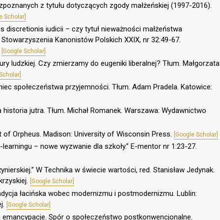
poznanych z tytułu dotyczących zgody małżeńskiej (1997-2016).
e Scholar]
us discretionis iudicii – czy tytuł nieważności małżeństwa
Stowarzyszenia Kanonistów Polskich XXIX, nr 32:49-67.
[Google Scholar]
ry ludzkiej. Czy zmierzamy do eugeniki liberalnej? Tłum. Małgorzata
Scholar]
oniec społeczeństwa przyjemności. Tłum. Adam Pradela. Katowice:
ka historia jutra. Tłum. Michał Romanek. Warszawa: Wydawnictwo
of Orpheus. Madison: University of Wisconsin Press.
[Google Scholar]
-learningu – nowe wyzwanie dla szkoły.” E-mentor nr 1:23-27.
żynierskiej.” W Technika w świecie wartości, red. Stanisław Jedynak.
krzyskiej.
[Google Scholar]
Tradycja łacińska wobec modernizmu i postmodernizmu. Lublin:
ej.
[Google Scholar]
i emancypacje. Spór o społeczeństwo postkonwencjonalne.