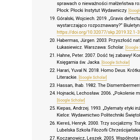
sprawach o nieważności małżeństwa roz
Płock: Płocki Instytut Wydawniczy.
[Googl
Góralski, Wojciech. 2019. „Gravis defect
wystarczająco rozpoznawany?” Biuletyn 
https://doi.org/10.32077/skp.2019.32.1-3
Habermas, Jürgen. 2003. Przyszłość natu
Łukasiewicz. Warszawa: Scholar.
[Google 
Hahne, Peter. 2007. Dość tej zabawy! K
Księgarnia św. Jacka.
[Google Scholar]
Harari, Yuval N. 2018. Homo Deus. Krót
Literackie.
[Google Scholar]
Hassan, Ihab. 1982. The Dismemberment 
Hojnacki, Lechosław. 2006. „Pokolenie m
[Google Scholar]
Kiepas, Andrzej. 1993. „Dylematy etyki in
Kielce: Wydawnictwo Politechniki Święto
Kiereś, Henryk. 2000. Trzy socjalizmy. 
Lubelska Szkoła Filozofii Chrześcijański
Koczanowicz, Leszek. 2005. Wspólnota 