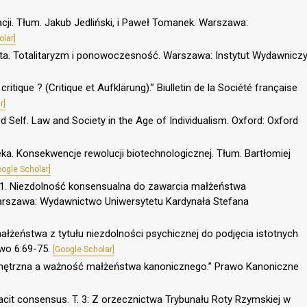
cji. Tłum. Jakub Jedliński, i Paweł Tomanek. Warszawa:
olar]
iata. Totalitaryzm i ponowoczesność. Warszawa: Instytut Wydawnicz
critique ? (Critique et Aufklärung).” Biulletin de la Société française
r]
elf. Law and Society in the Age of Individualism. Oxford: Oxford
ka. Konsekwencje rewolucji biotechnologicznej. Tłum. Bartłomiej
oogle Scholar]
2001. Niezdolność konsensualna do zawarcia małżeństwa
Warszawa: Wydawnictwo Uniwersytetu Kardynała Stefana
ałżeństwa z tytułu niezdolności psychicznej do podjęcia istotnych
wo 6:69-75.
[Google Scholar]
wnętrzna a ważność małżeństwa kanonicznego.” Prawo Kanoniczne
acit consensus. T. 3: Z orzecznictwa Trybunału Roty Rzymskiej w