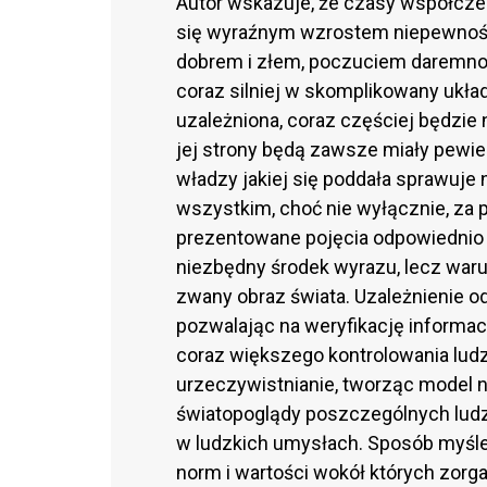
Autor wskazuje, że czasy współcze
się wyraźnym wzrostem niepewnośc
dobrem i złem, poczuciem daremno
coraz silniej w skomplikowany ukła
uzależniona, coraz częściej będzie n
jej strony będą zawsze miały pewie
władzy jakiej się poddała sprawuje
wszystkim, choć nie wyłącznie, za
prezentowane pojęcia odpowiednio d
niezbędny środek wyrazu, lecz waru
zwany obraz świata. Uzależnienie od
pozwalając na weryfikację informac
coraz większego kontrolowania ludz
urzeczywistnianie, tworząc model 
światopoglądy poszczególnych ludz
w ludzkich umysłach. Sposób myślen
norm i wartości wokół których zorg