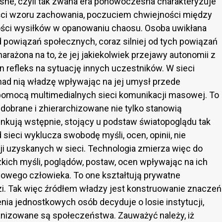
sne, czyli tak zwana era ponowoczesna charakteryzuje
i wzoru zachowania, poczuciem chwiejności między
ści wysiłków w opanowaniu chaosu. Osoba uwikłana
d powiązań społecznych, coraz silniej od tych powiązań
arażona na to, że jej jakiekolwiek przejawy autonomii z
n refleks na sytuację innych uczestników. W sieci
 nad nią władzę wpływając na jej umysł przede
 pomocą multimedialnych sieci komunikacji masowej. To
obrane i zhierarchizowane nie tylko stanowią
nkują wstępnie, stojący u podstaw światopoglądu tak
 sieci wyklucza swobodę myśli, ocen, opinii, nie
ji uzyskanych w sieci. Technologia zmierza więc do
kich myśli, poglądów, postaw, ocen wpływając na ich
nowego człowieka. To one kształtują prywatne
i. Tak więc źródłem władzy jest konstruowanie znaczeń
ia jednostkowych osób decyduje o losie instytucji,
anizowane są społeczeństwa. Zauważyć należy, iż