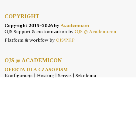
COPYRIGHT
Copyright 2015–2026 by
Academicon
OJS Support & customization by
OJS @ Academicon
Platform & workfow by
OJS/PKP
OJS @ ACADEMICON
OFERTA DLA CZASOPISM
Konfiguracja | Hosting | Serwis | Szkolenia
e-mail:
redakcja@academicon.pl
, tel.: +48 603 072 530
STUDIO DTP ACADEMICON
USŁUGI WYDAWNICZE
Skład i łamanie | Redakcja | Korekta | Projektowanie
graficzne
e-mail:
dtp@academicon.pl
, tel.: +48 603 072 530