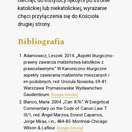
niechęć do instytucji rękojmi po stronie
katolickiej lub niekatolickiej, wyrażanie
chęci przyłączenia się do Kościoła
drugiej strony.
Bibliografia
Adamowicz, Leszek. 2014. „Aspekt liturgiczno-
prawny zawarcia małżeństwa katolików z
prawosławnymi.” W Kanoniczno-liturgiczne
aspekty zawierania małżeństw mieszanych i
im podobnych, red. Urszula Nowicka, 69-81.
Warszawa: Prymasowskie Wydawnictwo
Gaudentinum.
[Google Scholar]
Blanco, María. 2004. „Can. 876.” W Exegetical
Commentary on the Code of Canon Law. T.
III/1, red. Ángel Marzoa, Ernest Caparros,
Jorge Miras, i in., 484-85. Montréal-Chicago:
Wilson & Lafleur.
[Google Scholar]