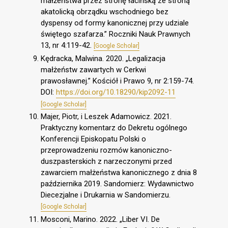
małżeństwa przez stronę łacińską ze stroną
akatolicką obrządku wschodniego bez
dyspensy od formy kanonicznej przy udziale
świętego szafarza.” Roczniki Nauk Prawnych
13, nr 4:119-42.
[Google Scholar]
Kędracka, Malwina. 2020. „Legalizacja
małżeństw zawartych w Cerkwi
prawosławnej.” Kościół i Prawo 9, nr 2:159-74.
DOI:
https://doi.org/10.18290/kip2092-11
[Google Scholar]
Majer, Piotr, i Leszek Adamowicz. 2021.
Praktyczny komentarz do Dekretu ogólnego
Konferencji Episkopatu Polski o
przeprowadzeniu rozmów kanoniczno-
duszpasterskich z narzeczonymi przed
zawarciem małżeństwa kanonicznego z dnia 8
października 2019. Sandomierz: Wydawnictwo
Diecezjalne i Drukarnia w Sandomierzu.
[Google Scholar]
Mosconi, Marino. 2022. „Liber VI. De