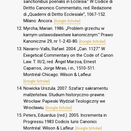
sanctionibus poenalis in Ecclesia.” W Codice di
Diritto Canonico Commentato, red. Redazione
di „Quaderni di Diritto Ecclesiale”, 1067-152.
Milano: Ancora.
[Google Scholar]
Myrcha, Marian. 1986. „Problem grzechu w
karnym ustawodawstwie kanonicznym.” Prawo
Kanoniczne 29, nr 1-2:43-80.
[Google Scholar]
Navarro-Valls, Rafael. 2004. „Can. 1127.” W
Exegetical Commentary on the Code of Canon
Law. T. III/2, red. Ángel Marzoa, Ernest
Caparros, Jorge Miras, i in., 1510-511.
Montréal-Chicago: Wilson & Lafleur.
[Google Scholar]
Nowicka Urszula. 2007. Szafarz sakramentu
małżeństwa. Studium historyczno-prawne.
Wrocław: Papieski Wydział Teologiczny we
Wrocławiu.
[Google Scholar]
Peters, Eduardus (red.). 2005. Incrementa in
Progressu 1983 Codicis Iuris Canonici.
Montréal: Wilson & Lafleur.
[Google Scholar]