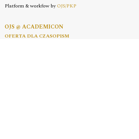
Platform & workfow by
OJS/PKP
OJS @ ACADEMICON
OFERTA DLA CZASOPISM
Konfiguracja | Hosting | Serwis | Szkolenia
e-mail:
redakcja@academicon.pl
, tel.: +48 603 072 530
STUDIO DTP ACADEMICON
USŁUGI WYDAWNICZE
Skład i łamanie | Redakcja | Korekta | Projektowanie
graficzne
e-mail:
dtp@academicon.pl
, tel.: +48 603 072 530