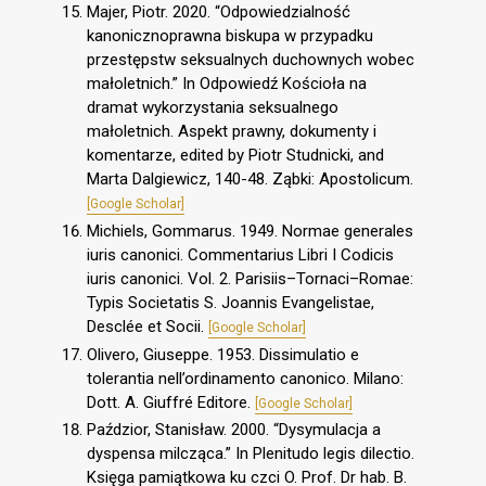
Majer, Piotr. 2020. “Odpowiedzialność
kanonicznoprawna biskupa w przypadku
przestępstw seksualnych duchownych wobec
małoletnich.” In Odpowiedź Kościoła na
dramat wykorzystania seksualnego
małoletnich. Aspekt prawny, dokumenty i
komentarze, edited by Piotr Studnicki, and
Marta Dalgiewicz, 140-48. Ząbki: Apostolicum.
[Google Scholar]
Michiels, Gommarus. 1949. Normae generales
iuris canonici. Commentarius Libri I Codicis
iuris canonici. Vol. 2. Parisiis–Tornaci–Romae:
Typis Societatis S. Joannis Evangelistae,
Desclée et Socii.
[Google Scholar]
Olivero, Giuseppe. 1953. Dissimulatio e
tolerantia nell’ordinamento canonico. Milano:
Dott. A. Giuffré Editore.
[Google Scholar]
Paździor, Stanisław. 2000. “Dysymulacja a
dyspensa milcząca.” In Plenitudo legis dilectio.
Księga pamiątkowa ku czci O. Prof. Dr hab. B.