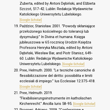
Zuberta, edited by Antoni Dębiński, and Elżbieta
Szczot, 517-42. Lublin: Redakcja Wydawnictw
Katolickiego Uniwersytetu Lubelskiego.
[Google Scholar]
Paździor, Stanisław. 2001. “Powody skłaniające
przełożonego kościelnego do tolerancji lub
dysymulacji.” In Divina et humana. Księga
jubileuszowa w 65 rocznicę Urodzin Księdza
Profesora Henryka Misztala, edited by Antoni
Dębiński, Wiesław Bar, and Piotr Stanisz, 649-
60. Lublin: Redakcja Wydawnictw Katolickiego
Uniwersytetu Lubelskiego.
[Google Scholar]
Pree, Helmuth. 2000. “Le tecniche canoniche di
flessibilizzazione del diritto: possibilita e limiti
ecclesiali di impiego.” Ius Ecclesiae 12:375-418.
[Google Scholar]
Pree, Helmuth. 2019.
“Flexibilisierungsinstrumente im katholischen
Kirchenrecht.” Ancilla Iuris 58-95.
[Google Scholar]
Prosperi, Adriano. 2009. “Confessione e