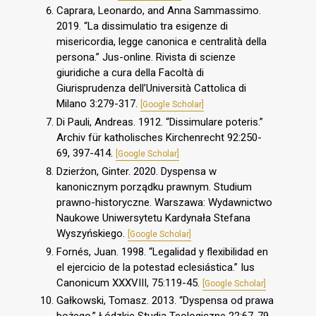
Caprara, Leonardo, and Anna Sammassimo.
2019. “La dissimulatio tra esigenze di
misericordia, legge canonica e centralità della
persona.” Jus-online. Rivista di scienze
giuridiche a cura della Facoltà di
Giurisprudenza dell’Università Cattolica di
Milano 3:279-317.
[Google Scholar]
Di Pauli, Andreas. 1912. “Dissimulare poteris.”
Archiv für katholisches Kirchenrecht 92:250-
69, 397-414.
[Google Scholar]
Dzierżon, Ginter. 2020. Dyspensa w
kanonicznym porządku prawnym. Studium
prawno-historyczne. Warszawa: Wydawnictwo
Naukowe Uniwersytetu Kardynała Stefana
Wyszyńskiego.
[Google Scholar]
Fornés, Juan. 1998. “Legalidad y flexibilidad en
el ejercicio de la potestad eclesiástica.” Ius
Canonicum XXXVIII, 75:119-45.
[Google Scholar]
Gałkowski, Tomasz. 2013. “Dyspensa od prawa