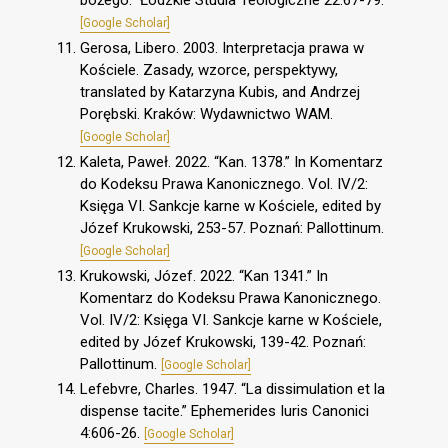
bożego.” Łódzkie Studia Teologiczne 22:67-79.
[Google Scholar]
Gerosa, Libero. 2003. Interpretacja prawa w
Kościele. Zasady, wzorce, perspektywy,
translated by Katarzyna Kubis, and Andrzej
Porębski. Kraków: Wydawnictwo WAM.
[Google Scholar]
Kaleta, Paweł. 2022. “Kan. 1378.” In Komentarz
do Kodeksu Prawa Kanonicznego. Vol. IV/2:
Księga VI. Sankcje karne w Kościele, edited by
Józef Krukowski, 253-57. Poznań: Pallottinum.
[Google Scholar]
Krukowski, Józef. 2022. “Kan 1341.” In
Komentarz do Kodeksu Prawa Kanonicznego.
Vol. IV/2: Księga VI. Sankcje karne w Kościele,
edited by Józef Krukowski, 139-42. Poznań:
Pallottinum.
[Google Scholar]
Lefebvre, Charles. 1947. “La dissimulation et la
dispense tacite.” Ephemerides Iuris Canonici
4:606-26.
[Google Scholar]