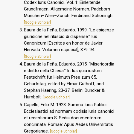
Codex Iuris Canonici. Vol. 1: Einleitende
Grundfragen. Allgemeine Normen. Padeborn–
München–Wien–Zürich: Ferdinand Schöningh.
[Google Scholar]
Baura de la Peña, Eduardo. 1999. “Le esigenze
giuridiche nel rilascio di dispense.” Ius
Canonicum [Escritos en honor de Javier
Hervada. Volumen especial], 379-94.
[Google Scholar]
Baura de la Peña, Eduardo. 2015. “Misericordia
e diritto nella Chiesa.” In Ius quia iustum.
Festschrift für Helmuth Pree zum 65.
Geburtstag, edited by Elmar Güthoff, and
Stephan Haering, 23-37. Berlin: Duncker &
Humbolt.
[Google Scholar]
Capello, Felix M. 1923. Summa Iuris Publici
Ecclesiastici ad normam codisis iuris canonici
et recentiorum S. Sedis documentorum
concinnata. Romae: Apus Aedes Universitatis
Gregorianae.
[Google Scholar]