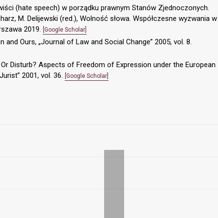
wiści (hate speech) w porządku prawnym Stanów Zjednoczonych.
charz, M. Delijewski (red.), Wolność słowa. Współczesne wyzwania w
rszawa 2019.
[Google Scholar]
on and Ours, „Journal of Law and Social Change” 2005, vol. 8.
k Or Disturb? Aspects of Freedom of Expression under the European
urist” 2001, vol. 36.
[Google Scholar]