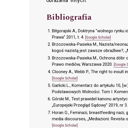
obrażania” innych.
Bibliografia
Biłgorajski A., Doktryna "wolnego rynku 
Prawa” 2011, t. 4.
[Google Scholar]
Brzozowska-Pasieka M., Nazista/neona
kogoś nazistą jest zawsze obraźliwe?, „
Brzozowska-Pasieka M., Ochrona dóbr oso
Prawo mediów, Warszawa 2020.
[Google 
Clooney A., Webb P., The right to insult 
[Google Scholar]
Garlicki L., Komentarz do artykułu 10, [w
Podstawowych Wolności. Tom I. Koment
Górski M., Test prawideł kanonu artystyc
„Europejski Przegląd Sądowy” 2019, nr 3
Horan G., Feminazi, breastfeeding nazi, g
media discourses, „Mediazioni: Revista onli
[Google Scholar]