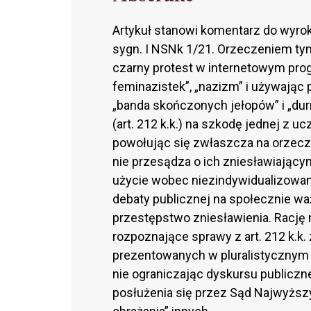
Artykuł stanowi komentarz do wyrok
sygn. I NSNk 1/21. Orzeczeniem tym
czarny protest w internetowym prog
feminazistek”, „nazizm” i używając 
„banda skończonych jełopów” i „dur
(art. 212 k.k.) na szkodę jednej z 
powołując się zwłaszcza na orzecz
nie przesądza o ich zniesławiając
użycie wobec niezindywidualizowa
debaty publicznej na społecznie wa
przestępstwo zniesławienia. Racj
rozpoznające sprawy z art. 212 k.k
prezentowanych w pluralistycznym
nie ograniczając dyskursu publiczn
posłużenia się przez Sąd Najwyższ