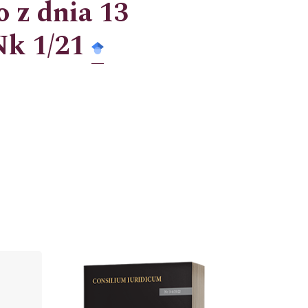
 z dnia 13
Nk 1/21
Cover image