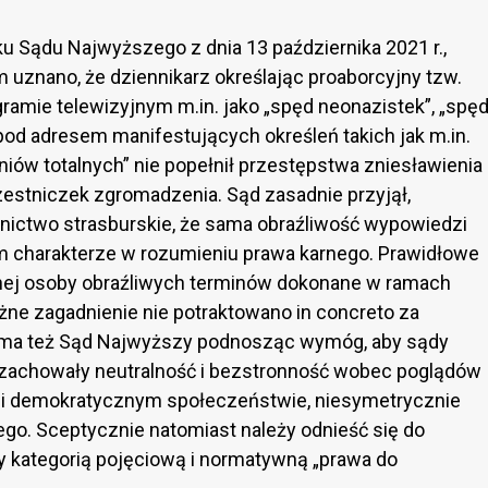
u Sądu Najwyższego z dnia 13 października 2021 r.,
 uznano, że dziennikarz określając proaborcyjny tzw.
ramie telewizyjnym m.in. jako „spęd neonazistek”, „spę
pod adresem manifestujących określeń takich jak m.in.
niów totalnych” nie popełnił przestępstwa zniesławienia
uczestniczek zgromadzenia. Sąd zasadnie przyjął,
nictwo strasburskie, że sama obraźliwość wypowiedzi
ym charakterze w rozumieniu prawa karnego. Prawidłowe
nej osoby obraźliwych terminów dokonane w ramach
żne zagadnienie nie potraktowano in concreto za
ę ma też Sąd Najwyższy podnosząc wymóg, aby sądy
. zachowały neutralność i bezstronność wobec poglądów
 i demokratycznym społeczeństwie, niesymetrycznie
ego. Sceptycznie natomiast należy odnieść się do
y kategorią pojęciową i normatywną „prawa do