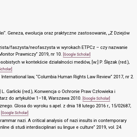
idei". Geneza, ewolucja oraz praktyczne zastosowanie, „Z Dziejów
zista/faszysta/neofaszysta w wyrokach ETPCz – czy nazwanie
Monitor Prawniczy” 2019, nr 10.
[Google Scholar]
bistych w kontekście działalności mediów, [w:] P. Ślęzak (red.),
Scholar]
in International law, "Columbia Human Rights Law Review" 2017, nr 2.
:] L. Garlicki (red.), Konwencja o Ochronie Praw Człowieka i
arz do artykułów 1–18, Warszawa 2010.
[Google Scholar]
znego. Glosa do wyroku s.apel. z dnia 18 lutego 2016 r., 15/02687,
.
[Google Scholar]
rammar nazi. A critical analysis of nazi insults in contemporary
ne di studi interdisciplinari su lingue e culture” 2019, vol. 24.