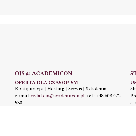
OJS @ ACADEMICON
S
OFERTA DLA CZASOPISM
U
Konfiguracja | Hosting | Serwis | Szkolenia
Sk
e-mail:
redakcja@academicon.pl
, tel.: +48 603 072
Pr
530
e-