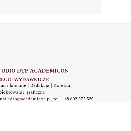
TUDIO DTP ACADEMICON
SŁUGI WYDAWNICZE
ład i łamanie | Redakcja | Korekta |
ojektowanie graficzne
mail:
dtp@academicon.pl
, tel.: +48 603 072 530