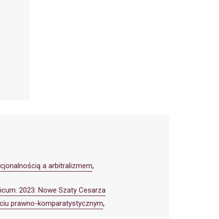
jonalnością a arbitralizmem
,
idicum: 2023: Nowe Szaty Cesarza
ujęciu prawno-komparatystycznym
,