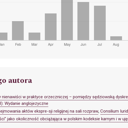
go autora
nienawiści w praktyce orzeczniczej – pomiędzy sędziowską dyskrec
3): Wydanie anglojezyczne
jmowania aktów ekspre-sji religijnej na sali rozpraw
,
Consilium Iur
ści” jako okoliczność obciążająca w polskim kodeksie karnym i w 