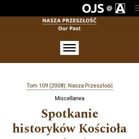
Przejdź do głównego menu
Przejdź do sekcji głównej
Przejdź do stopki
Main menu
Tom 109 (2008): Nasza Przeszłość
Miscellanea
Spotkanie
historyków Kościoła