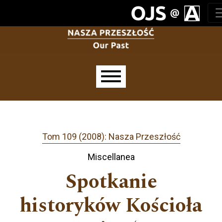
Przejdź do głównego menu
Przejdź do sekcji głównej
Przejdź do stopki
Main menu
Tom 109 (2008): Nasza Przeszłość
Miscellanea
Spotkanie
historyków Kościoła