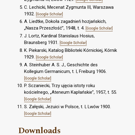
C. Lechicki, Mecenat Zygmunta III, Warszawa
1932.
[Google Scholar]
A. Liedtke, Dokoła zagadnień hozjańskich,
„Nasza Przeszłość”, 1948, t. 4.
[Google Scholar]
J. Lortz, Kardinal Stanislaus Hosius,
Braunsberg 1931.
[Google Scholar]
K. Piekarski, Katalog Biblioteki Kórnickiej, Kórnik
1929.
[Google Scholar]
A. Steinhuber A. S. J., Geschichte des
Kollegium Germanicum, t. I, Freiburg 1906.
[Google Scholar]
P. Sczaniecki, Trzy ujęcia istoty roku
kościelnego, „Ateneum Kapłańskie”, 1957, t. 55.
[Google Scholar]
S. Załęski, Jezuici w Polsce, t. I, Lwów 1900.
[Google Scholar]
Downloads