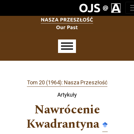
Przejdź do głównego menu
Przejdź do sekcji głównej
Przejdź do stopki
Main menu
Tom 20 (1964): Nasza Przeszłość
Artykuły
Nawrócenie
Kwadrantyna