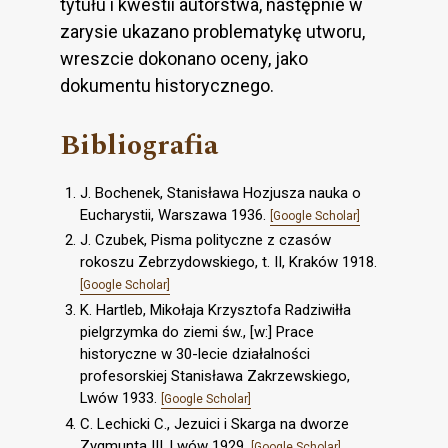
tytułu i kwestii autorstwa, następnie w
zarysie ukazano problematykę utworu,
wreszcie dokonano oceny, jako
dokumentu historycznego.
Bibliografia
J. Bochenek, Stanisława Hozjusza nauka o
Eucharystii, Warszawa 1936.
[Google Scholar]
J. Czubek, Pisma polityczne z czasów
rokoszu Zebrzydowskiego, t. II, Kraków 1918.
[Google Scholar]
K. Hartleb, Mikołaja Krzysztofa Radziwiłła
pielgrzymka do ziemi św., [w:] Prace
historyczne w 30-lecie działalności
profesorskiej Stanisława Zakrzewskiego,
Lwów 1933.
[Google Scholar]
C. Lechicki C., Jezuici i Skarga na dworze
Zygmunta III, Lwów 1929.
[Google Scholar]