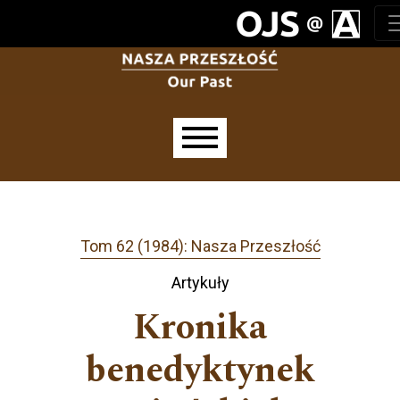
Przejdź do głównego menu
Przejdź do sekcji głównej
Przejdź do stopki
Main menu
Tom 62 (1984): Nasza Przeszłość
Artykuły
Kronika
benedyktynek