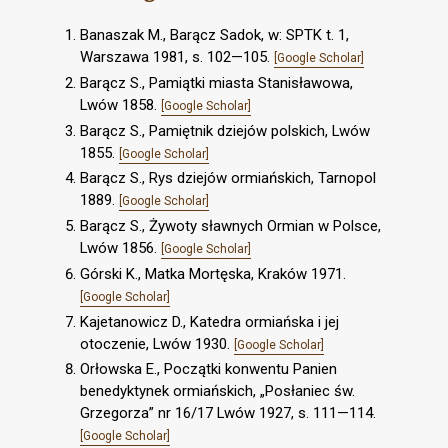
Banaszak M., Barącz Sadok, w: SPTK t. 1,
Warszawa 1981, s. 102—105.
[Google Scholar]
Barącz S., Pamiątki miasta Stanisławowa,
Lwów 1858.
[Google Scholar]
Barącz S., Pamiętnik dziejów polskich, Lwów
1855.
[Google Scholar]
Barącz S., Rys dziejów ormiańskich, Tarnopol
1889.
[Google Scholar]
Barącz S., Żywoty sławnych Ormian w Polsce,
Lwów 1856.
[Google Scholar]
Górski K., Matka Mortęska, Kraków 1971.
[Google Scholar]
Kajetanowicz D., Katedra ormiańska i jej
otoczenie, Lwów 1930.
[Google Scholar]
Orłowska E., Początki konwentu Panien
benedyktynek ormiańskich, „Posłaniec św.
Grzegorza” nr 16/17 Lwów 1927, s. 111—114.
[Google Scholar]