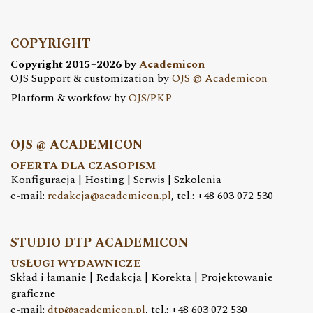
COPYRIGHT
Copyright 2015–2026 by
Academicon
OJS Support & customization by
OJS @ Academicon
Platform & workfow by
OJS/PKP
OJS @ ACADEMICON
OFERTA DLA CZASOPISM
Konfiguracja | Hosting | Serwis | Szkolenia
e-mail:
redakcja@academicon.pl
, tel.: +48 603 072 530
STUDIO DTP ACADEMICON
USŁUGI WYDAWNICZE
Skład i łamanie | Redakcja | Korekta | Projektowanie
graficzne
e-mail:
dtp@academicon.pl
, tel.: +48 603 072 530