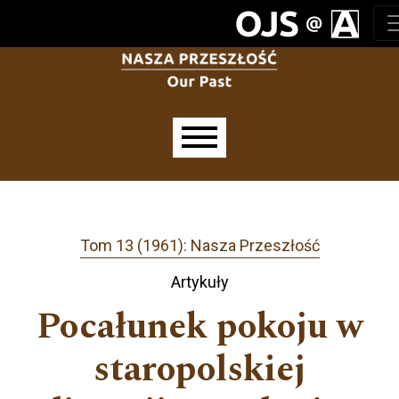
Przejdź do głównego menu
Przejdź do sekcji głównej
Przejdź do stopki
Main menu
Tom 13 (1961): Nasza Przeszłość
Artykuły
Pocałunek pokoju w
staropolskiej