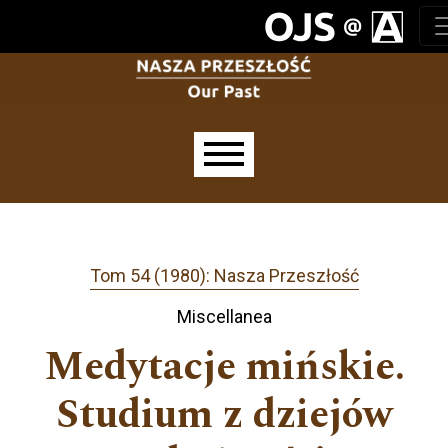
Przejdź do głównego menu
Przejdź do sekcji głównej
Przejdź do stopki
Main menu
Tom 54 (1980): Nasza Przeszłość
Miscellanea
Medytacje mińskie.
Studium z dziejów