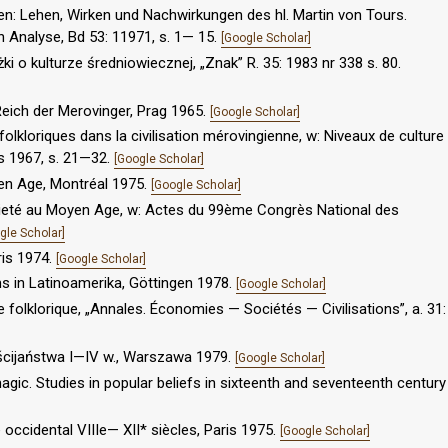
hen: Lehen, Wirken und Nachwirkungen des hl. Martin von Tours.
en Analyse, Bd 53: 11971, s. 1— 15.
[Google Scholar]
ki o kulturze średniowiecznej, „Znak” R. 35: 1983 nr 338 s. 80.
 Reich der Merovinger, Prag 1965.
[Google Scholar]
s folkloriques dans la civilisation mérovingienne, w: Niveaux de culture
is 1967, s. 21—32.
[Google Scholar]
yen Age, Montréal 1975.
[Google Scholar]
 pieté au Moyen Age, w: Actes du 99ème Congrès National des
gle Scholar]
ris 1974.
[Google Scholar]
ms in Latinoamerika, Göttingen 1978.
[Google Scholar]
re folklorique, „Annales. Économies — Sociétés — Civilisations”, a. 31:
ścijaństwa I—IV w., Warszawa 1979.
[Google Scholar]
agic. Studies in popular beliefs in sixteenth and seventeenth century
 occidental VIIIe— XII* siècles, Paris 1975.
[Google Scholar]