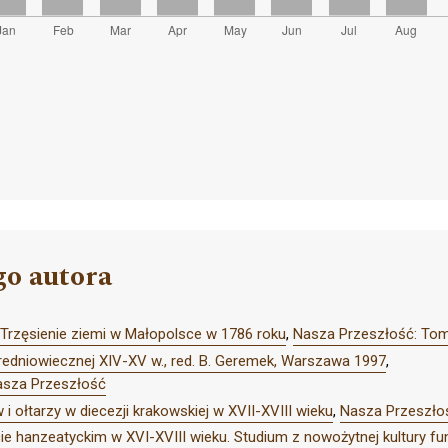
go autora
Trzęsienie ziemi w Małopolsce w 1786 roku
,
Nasza Przeszłość: Tom
średniowiecznej XIV-XV w., red. B. Geremek, Warszawa 1997
,
asza Przeszłość
i ołtarzy w diecezji krakowskiej w XVII-XVIII wieku
,
Nasza Przeszłoś
e hanzeatyckim w XVI-XVIII wieku. Studium z nowożytnej kultury fu