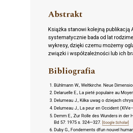
Abstrakt
Książka stanowi kolejną publikacją 
systematycznie bada od lat rodzime 
wykresy, dzięki cze­mu możemy ogl
związki i współzależności lub ich br
Bibliografia
Bühlmann W., Weltkirche. Neue Dimensio
Delaruelle E., La pieté populaire au Moy
Delumeau J., Kilka uwag o dziejach chryst
Delumeau J., La peur en Occident (XIVe—
Demm E., Zur Rolle des Wunders in der Hei
Bd 57: 1975 s. 324—327.
[Google Scholar]
Duby G., Fondements dfun nouvel huma