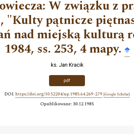
owiecza: W związku z p
 "Kulty pąt­nicze piętn
ń nad miejską kul­turą re
1984, ss. 253, 4 mapy.
ks. Jan Kracik
pdf
DOI:
https://doi.org/10.52204/np.1985.64.269-279
[Google Scholar]
Opublikowane: 30.12.1985