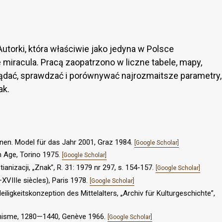
Autorki, która właściwie jako jedyna w Polsce
miracula. Pracą zaopatrzono w liczne tabele, mapy,
ądać, sprawdzać i porównywać najrozmaitsze pa­rametry,
ak.
nen. Model für das Jahr 2001, Graz 1984.
[Google Scholar]
en Age, Torino 1975.
[Google Scholar]
ianizacji, „Znak”, R. 31: 1979 nr 297, s. 154-157.
[Google Scholar]
XVIIIe siècles), Paris 1978.
[Google Scholar]
ligkeitskonzeption des Mittelalters, „Archiv für Kulturgeschichte”,
nisme, 1280—1440, Genève 1966.
[Google Scholar]