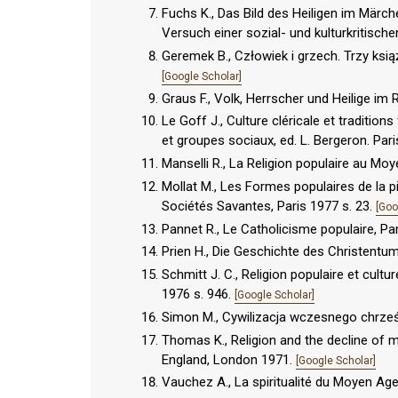
Fuchs K., Das Bild des Heiligen im Märc
Versuch einer sozial- und kulturkritisch
Geremek B., Człowiek i grzech. Trzy książ
[Google Scholar]
Graus F., Volk, Herrscher und Heilige im
Le Goff J., Culture cléricale et tradition
et groupes sociaux, ed. L. Bergeron. Par
Manselli R., La Religion populaire au Mo
Mollat M., Les Formes populaires de la
Sociétés Savantes, Paris 1977 s. 23.
[Goo
Pannet R., Le Catholicisme populaire, Pa
Prien H., Die Geschichte des Christentu
Schmitt J. C., Religion populaire et cultu
1976 s. 946.
[Google Scholar]
Simon M., Cywilizacja wczesnego chrze
Thomas K., Religion and the decline of m
England, London 1971.
[Google Scholar]
Vauchez A., La spiritualité du Moyen Age