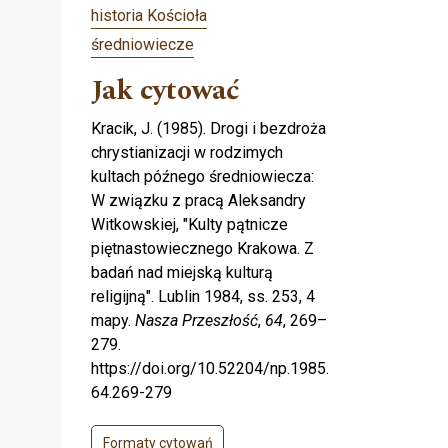
historia Kościoła
średniowiecze
Jak cytować
Kracik, J. (1985). Drogi i bezdroża
chrystianizacji w rodzimych
kultach późnego średniowiecza:
W związku z pracą Aleksandry
Witkowskiej, "Kulty pąt­nicze
piętnastowiecznego Krakowa. Z
badań nad miejską kul­turą
religijną". Lublin 1984, ss. 253, 4
mapy.
Nasza Przeszłość
,
64
, 269–
279.
https://doi.org/10.52204/np.1985.
64.269-279
Formaty cytowań