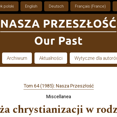
k polski
English
Deutsch
Français (France)
Archiwum
Aktualności
Wytyczne dla autor
Tom 64 (1985): Nasza Przeszłość
Miscellanea
ża chrystianizacji w ro