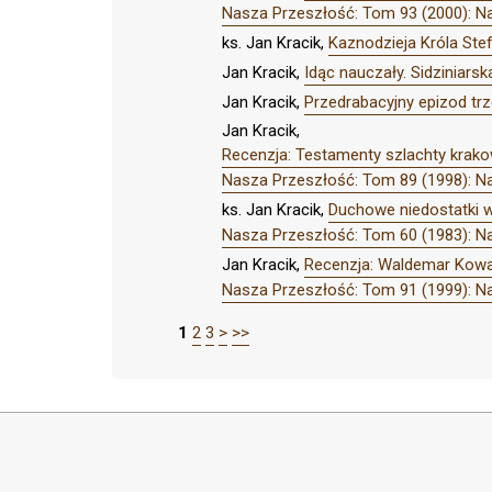
Nasza Przeszłość: Tom 93 (2000): N
ks. Jan Kracik,
Kaznodzieja Króla Ste
Jan Kracik,
Idąc nauczały. Sidziniars
Jan Kracik,
Przedrabacyjny epizod tr
Jan Kracik,
Recenzja: Testamenty szlachty krako
Nasza Przeszłość: Tom 89 (1998): N
ks. Jan Kracik,
Duchowe niedostatki w
Nasza Przeszłość: Tom 60 (1983): N
Jan Kracik,
Recenzja: Waldemar Kowals
Nasza Przeszłość: Tom 91 (1999): N
1
2
3
>
>>