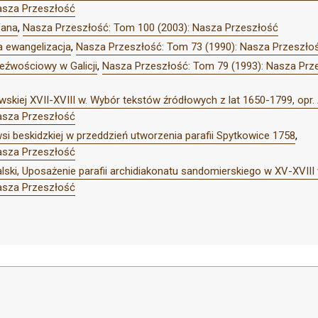
asza Przeszłość
fana
,
Nasza Przeszłość: Tom 100 (2003): Nasza Przeszłość
ka ewangelizacja
,
Nasza Przeszłość: Tom 73 (1990): Nasza Przeszło
zeźwościowy w Galicji
,
Nasza Przeszłość: Tom 79 (1993): Nasza Prz
wskiej XVII-XVIII w. Wybór tekstów źródłowych z lat 1650-1799, opr
asza Przeszłość
si beskidzkiej w przeddzień utworzenia parafii Spytkowice 1758
,
asza Przeszłość
ki, Uposażenie parafii archidiakonatu sandomierskiego w XV-XVIII 
asza Przeszłość