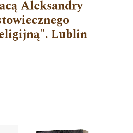
racą Aleksandry
astowiecznego
ligijną". Lublin
Cover image