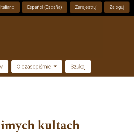
Italiano
Español (España)
Zarejestruj
Zaloguj
ów
O czasopiśmie
Szukaj
dzimych kultach