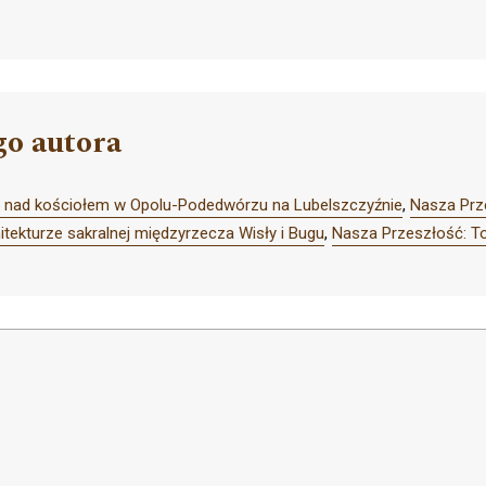
go autora
y nad kościołem w Opolu-Podedwórzu na Lubelszczyźnie
,
Nasza Prz
itekturze sakralnej międzyrzecza Wisły i Bugu
,
Nasza Przeszłość: T