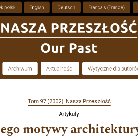
k polski
English
Deutsch
Français (France)
Archiwum
Aktualności
Wytyczne dla autor
Tom 97 (2002): Nasza Przeszłość
Artykuły
go motywy architektury 