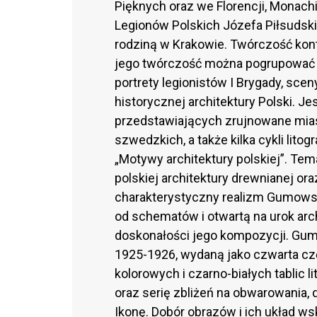
Pięknych oraz we Florencji, Monach
Legionów Polskich Józefa Piłsudskieg
rodziną w Krakowie. Twórczość kont
jego twórczość można pogrupować
portrety legionistów I Brygady, sce
historycznej architektury Polski. Je
przedstawiających zrujnowane mias
szwedzkich, a także kilka cykli lito
„Motywy architektury polskiej”. Tem
polskiej architektury drewnianej or
charakterystyczny realizm Gumowsk
od schematów i otwartą na urok arch
doskonałości jego kompozycji. Gum
1925-1926, wydaną jako czwarta czę
kolorowych i czarno-białych tablic
oraz serię zbliżeń na obwarowania, 
Ikonę. Dobór obrazów i ich układ w