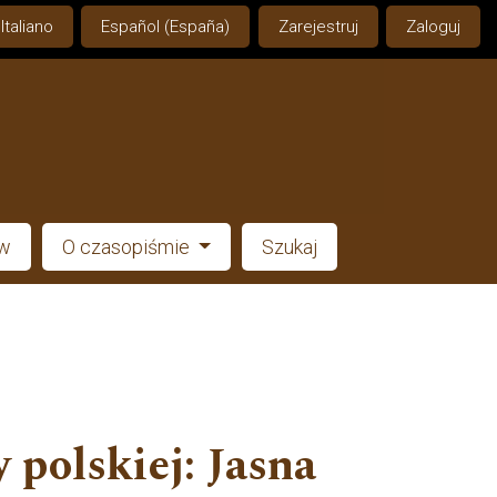
Italiano
Español (España)
Zarejestruj
Zaloguj
ów
O czasopiśmie
Szukaj
polskiej: Jasna