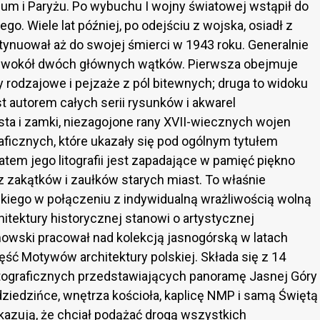
ium i Paryżu. Po wybuchu I wojny światowej wstąpił do
o. Wiele lat później, po odejściu z wojska, osiadł z
ynuował aż do swojej śmierci w 1943 roku. Generalnie
 wokół dwóch głównych wątków. Pierwsza obejmuje
ny rodzajowe i pejzaże z pól bitewnych; druga to widoku
st autorem całych serii rysunków i akwarel
ta i zamki, niezagojone rany XVII-wiecznych wojen
graficznych, które ukazały się pod ogólnym tytułem
atem jego litografii jest zapadające w pamięć piękno
az zakątków i zaułków starych miast. To właśnie
iego w połączeniu z indywidualną wrażliwością wolną
itektury historycznej stanowi o artystycznej
owski pracował nad kolekcją jasnogórską w latach
ść Motywów architektury polskiej. Składa się z 14
 litograficznych przedstawiających panoramę Jasnej Góry
dziedzińce, wnętrza kościoła, kaplicę NMP i samą Świętą
skazują, że chciał podążać drogą wszystkich