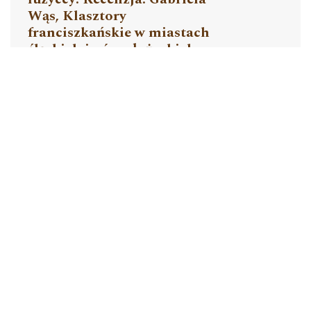
Wąs, Klasztory
franciszkańskie w miastach
śląskich i górnołużyckich
XIII-XVI wieku (Acta
Universitatis Wratisla
viensis, No 2222, Historia
CXLII), Wrocław 2000, ss.
190+2 nlb
Przemysław Wiszewski
pdf