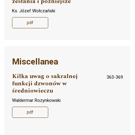
zesłania i późniejsze
Ks. Józef Wołczański
pdf
Miscellanea
Kilka uwag o sakralnej
363-369
funkcji dzwonów w
średniowieczu
Waldermar Rozynkowski
pdf