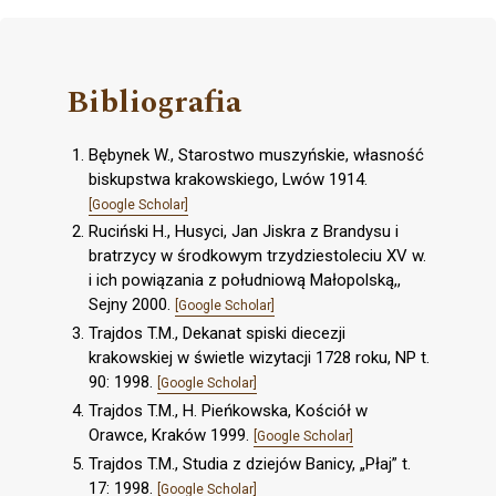
Bibliografia
Bębynek W., Starostwo muszyńskie, własność
biskupstwa krakowskiego, Lwów 1914.
[Google Scholar]
Ruciński H., Husyci, Jan Jiskra z Brandysu i
bratrzycy w środkowym trzydziestoleciu XV w.
i ich powiązania z południową Małopolską,,
Sejny 2000.
[Google Scholar]
Trajdos T.M., Dekanat spiski diecezji
krakowskiej w świetle wizytacji 1728 roku, NP t.
90: 1998.
[Google Scholar]
Trajdos T.M., H. Pieńkowska, Kościół w
Orawce, Kraków 1999.
[Google Scholar]
Trajdos T.M., Studia z dziejów Banicy, „Płaj” t.
17: 1998.
[Google Scholar]