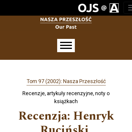
Przejdź do głównego menu
Przejdź do sekcji głównej
Przejdź do stopki
Main menu
Tom 97 (2002): Nasza Przeszłość
Recenzje, artykuły recenzyjne, noty o
książkach
Recenzja: Henryk
Ruciński,