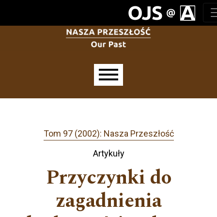
Przejdź do głównego menu
Przejdź do sekcji głównej
Przejdź do stopki
Main menu
Tom 97 (2002): Nasza Przeszłość
Artykuły
Przyczynki do
zagadnienia