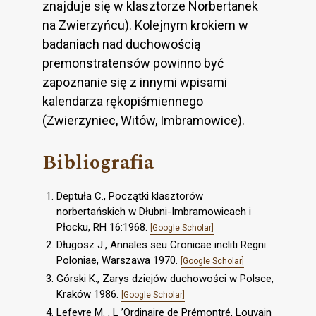
znajduje się w klasztorze Norbertanek
na Zwierzyńcu). Kolejnym krokiem w
badaniach nad duchowością
premonstratensów powinno być
zapoznanie się z innymi wpisami
kalendarza rękopiśmiennego
(Zwierzyniec, Witów, Imbramowice).
Bibliografia
Deptuła C., Początki klasztorów
norbertańskich w Dłubni-Imbramowicach i
Płocku, RH 16:1968.
[Google Scholar]
Długosz J., Annales seu Cronicae incliti Regni
Poloniae, Warszawa 1970.
[Google Scholar]
Górski K., Zarys dziejów duchowości w Polsce,
Kraków 1986.
[Google Scholar]
Lefevre M. , L ’Ordinaire de Prémontré, Louvain