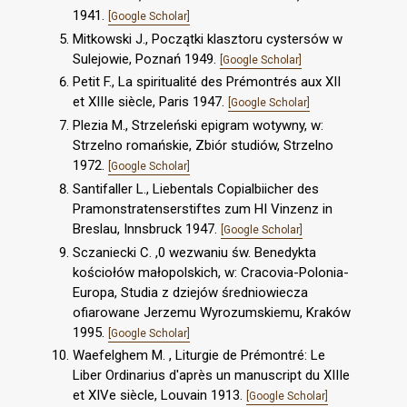
1941.
[Google Scholar]
Mitkowski J., Początki klasztoru cystersów w
Sulejowie, Poznań 1949.
[Google Scholar]
Petit F., La spiritualité des Prémontrés aux XII
et XIIIe siècle, Paris 1947.
[Google Scholar]
Plezia M., Strzeleński epigram wotywny, w:
Strzelno romańskie, Zbiór studiów, Strzelno
1972.
[Google Scholar]
Santifaller L., Liebentals Copialbiicher des
Pramonstratenserstiftes zum HI Vinzenz in
Breslau, Innsbruck 1947.
[Google Scholar]
Sczaniecki C. ,0 wezwaniu św. Benedykta
kościołów małopolskich, w: Cracovia-Polonia-
Europa, Studia z dziejów średniowiecza
ofiarowane Jerzemu Wyrozumskiemu, Kraków
1995.
[Google Scholar]
Waefelghem M. , Liturgie de Prémontré: Le
Liber Ordinarius d'après un manuscript du XIIIe
et XIVe siècle, Louvain 1913.
[Google Scholar]