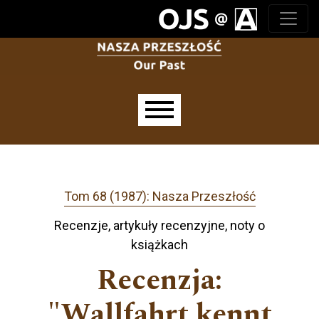
Przejdź do głównego menu
Przejdź do sekcji głównej
Przejdź do stopki
Main menu
Tom 68 (1987): Nasza Przeszłość
Recenzje, artykuły recenzyjne, noty o
książkach
Recenzja:
"Wallfahrt kennt