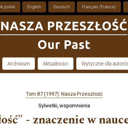
k polski
English
Deutsch
Français (France)
Archiwum
Aktualności
Wytyczne dla autor
Tom 87 (1997): Nasza Przeszłość
Sylwetki, wspomnienia
ość" - znaczenie w nauce