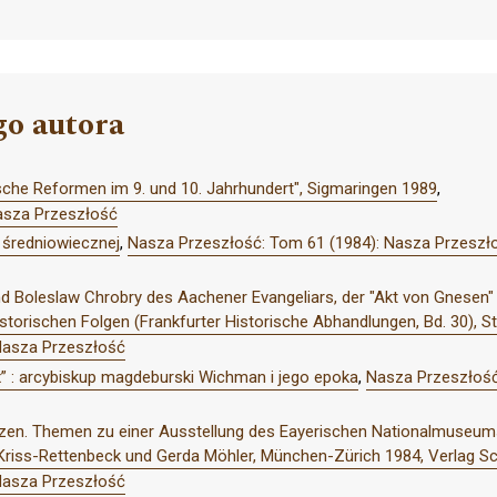
go autora
sche Reformen im 9. und 10. Jahrhundert", Sigmaringen 1989
,
asza Przeszłość
 średniowiecznej
,
Nasza Przeszłość: Tom 61 (1984): Nasza Przeszł
 und Boleslaw Chrobry des Aachener Evangeliars, der "Akt von Gnesen
istorischen Folgen (Frankfurter Historische Abhandlungen, Bd. 30), S
Nasza Przeszłość
x” : arcybiskup magdeburski Wichman i jego epoka
,
Nasza Przeszłość
nzen. Themen zu einer Ausstellung des Eayerischen Nationalmuseums 
iss-Rettenbeck und Gerda Möhler, München-Zürich 1984, Verlag Sch
Nasza Przeszłość