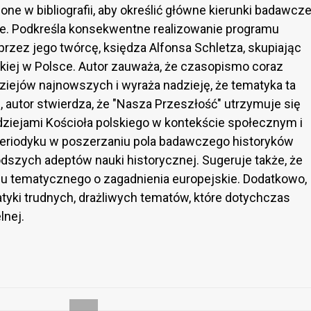
one w bibliografii, aby określić główne kierunki badawcz
ne. Podkreśla konsekwentne realizowanie programu
przez jego twórcę, księdza Alfonsa Schletza, skupiając
lickiej w Polsce. Autor zauważa, że czasopismo coraz
iejów najnowszych i wyraża nadzieję, że tematyka ta
 autor stwierdza, że "Nasza Przeszłość" utrzymuje się
 dziejami Kościoła polskiego w kontekście społecznym i
 periodyku w poszerzaniu pola badawczego historyków
odszych adeptów nauki historycznej. Sugeruje także, że
u tematycznego o zagadnienia europejskie. Dodatkowo,
yki trudnych, drażliwych tematów, które dotychczas
lnej.