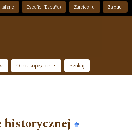
Italiano
Español (España)
Zarejestruj
Zaloguj
ów
O czasopiśmie
Szukaj
 historycznej