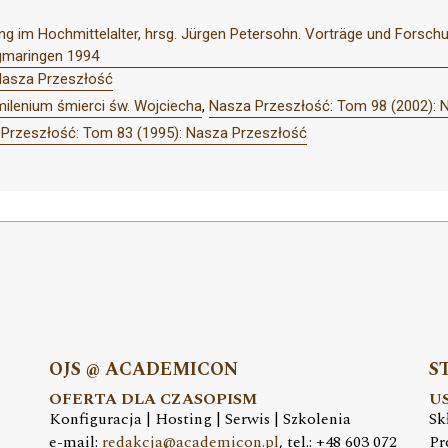
rung im Hochmittelalter, hrsg. Jürgen Petersohn. Vorträge und Forsch
Sigmaringen 1994
Nasza Przeszłość
ilenium śmierci św. Wojciecha
,
Nasza Przeszłość: Tom 98 (2002): 
Przeszłość: Tom 83 (1995): Nasza Przeszłość
OJS @ ACADEMICON
S
OFERTA DLA CZASOPISM
U
Konfiguracja | Hosting | Serwis | Szkolenia
Sk
e-mail:
redakcja@academicon.pl
, tel.: +48 603 072
Pr