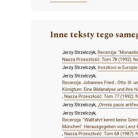
Inne teksty tego same
Jerzy Strzelczyk,
Recenzja: "Monasti
Nasza Przeszłość: Tom 78 (1992): N
Jerzy Strzelczyk,
Iroszkoci w Europie
Jerzy Strzelczyk,
Recenzja: Johannes Fried , Otto III.
Königtum. Eine Bildanalyse und ihre h
,
Nasza Przeszłość: Tom 77 (1992): 
Jerzy Strzelczyk,
„Omnis pacis artife
Jerzy Strzelczyk,
Recenzja: "Wallfahrt kennt keine Gre
München". Herausgegeben von Lenz Kr
,
Nasza Przeszłość: Tom 68 (1987): 