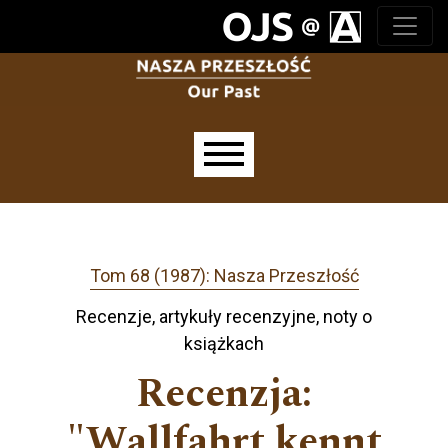
Przejdź do głównego menu
Przejdź do sekcji głównej
Przejdź do stopki
Main menu
Tom 68 (1987): Nasza Przeszłość
Recenzje, artykuły recenzyjne, noty o
książkach
Recenzja:
"Wallfahrt kennt