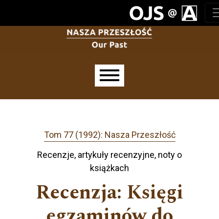
Przejdź do głównego menu
Przejdź do sekcji głównej
Przejdź do stopki
Main menu
Tom 77 (1992): Nasza Przeszłość
Recenzje, artykuły recenzyjne, noty o
książkach
Recenzja: Księgi
egzaminów do