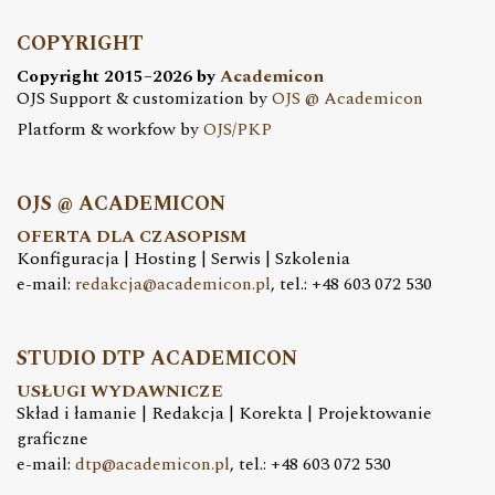
COPYRIGHT
Copyright 2015–2026 by
Academicon
OJS Support & customization by
OJS @ Academicon
Platform & workfow by
OJS/PKP
OJS @ ACADEMICON
OFERTA DLA CZASOPISM
Konfiguracja | Hosting | Serwis | Szkolenia
e-mail:
redakcja@academicon.pl
, tel.: +48 603 072 530
STUDIO DTP ACADEMICON
USŁUGI WYDAWNICZE
Skład i łamanie | Redakcja | Korekta | Projektowanie
graficzne
e-mail:
dtp@academicon.pl
, tel.: +48 603 072 530