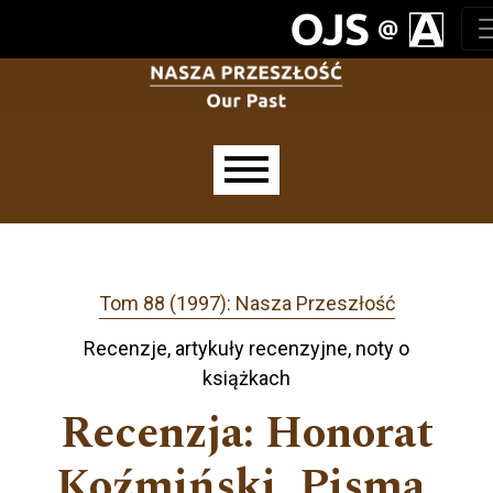
Przejdź do głównego menu
Przejdź do sekcji głównej
Przejdź do stopki
Main menu
Tom 88 (1997): Nasza Przeszłość
Recenzje, artykuły recenzyjne, noty o
książkach
Recenzja: Honorat
Koźmiński, Pisma,