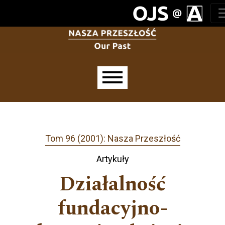
Przejdź do głównego menu
Przejdź do sekcji głównej
Przejdź do stopki
Main menu
Tom 96 (2001): Nasza Przeszłość
Artykuły
Działalność
fundacyjno-