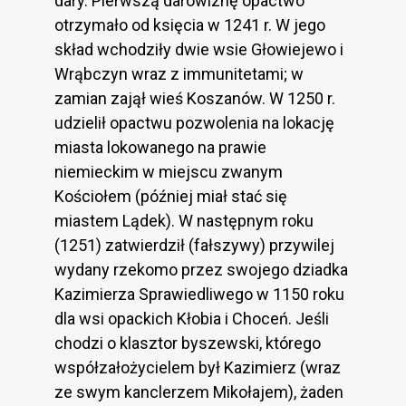
dary. Pierwszą darowiznę opactwo
otrzymało od księcia w 1241 r. W jego
skład wchodziły dwie wsie Głowiejewo i
Wrąbczyn wraz z immunitetami; w
zamian zajął wieś Koszanów. W 1250 r.
udzielił opactwu pozwolenia na lokację
miasta lokowanego na prawie
niemieckim w miejscu zwanym
Kościołem (później miał stać się
miastem Lądek). W następnym roku
(1251) zatwierdził (fałszywy) przywilej
wydany rzekomo przez swojego dziadka
Kazimierza Sprawiedliwego w 1150 roku
dla wsi opackich Kłobia i Choceń. Jeśli
chodzi o klasztor byszewski, którego
współzałożycielem był Kazimierz (wraz
ze swym kanclerzem Mikołajem), żaden