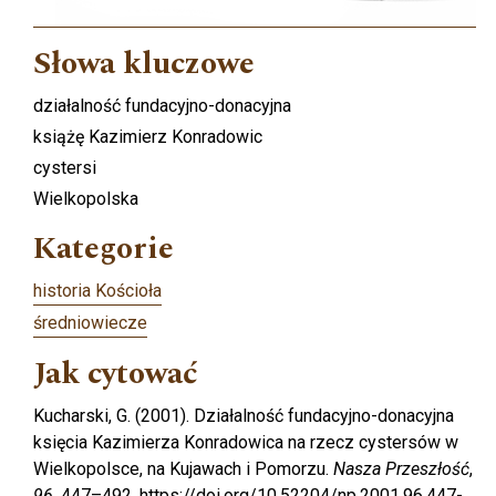
Słowa kluczowe
działalność fundacyjno-donacyjna
książę Kazimierz Konradowic
cystersi
Wielkopolska
Kategorie
historia Kościoła
średniowiecze
Jak cytować
Kucharski, G. (2001). Działalność fundacyjno-donacyjna
księcia Kazimierza Konradowica na rzecz cystersów w
Wielkopolsce, na Kujawach i Pomorzu.
Nasza Przeszłość
,
96
, 447–492. https://doi.org/10.52204/np.2001.96.447-