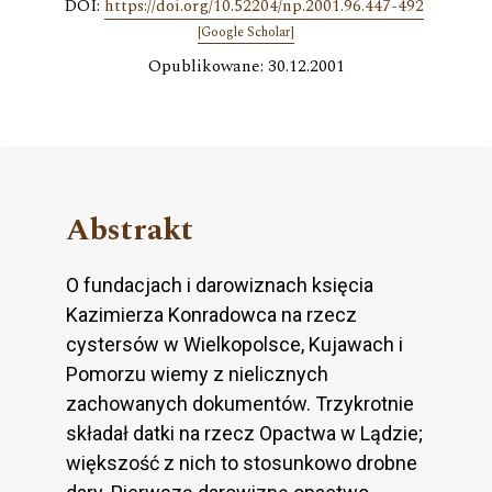
DOI:
https://doi.org/10.52204/np.2001.96.447-492
[Google Scholar]
Opublikowane: 30.12.2001
Abstrakt
O fundacjach i darowiznach księcia
Kazimierza Konradowca na rzecz
cystersów w Wielkopolsce, Kujawach i
Pomorzu wiemy z nielicznych
zachowanych dokumentów. Trzykrotnie
składał datki na rzecz Opactwa w Lądzie;
większość z nich to stosunkowo drobne