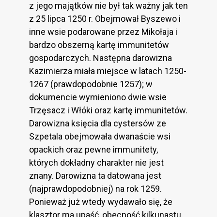
z jego majątków nie był tak ważny jak ten
z 25 lipca 1250 r. Obejmował Byszewo i
inne wsie podarowane przez Mikołaja i
bardzo obszerną kartę immunitetów
gospodarczych. Następna darowizna
Kazimierza miała miejsce w latach 1250-
1267 (prawdopodobnie 1257); w
dokumencie wymieniono dwie wsie
Trzęsacz i Włóki oraz kartę immunitetów.
Darowizna księcia dla cystersów ze
Szpetala obejmowała dwanaście wsi
opackich oraz pewne immunitety,
których dokładny charakter nie jest
znany. Darowizna ta datowana jest
(najprawdopodobniej) na rok 1259.
Ponieważ już wtedy wydawało się, że
klasztor ma upaść, obecność kilkunastu