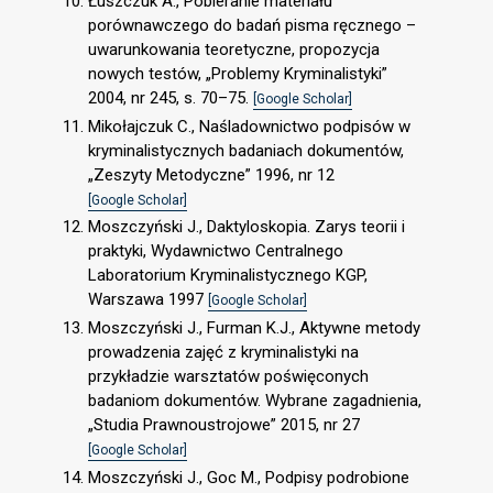
Łuszczuk A., Pobieranie materiału
porównawczego do badań pisma ręcznego –
uwarunkowania teoretyczne, propozycja
nowych testów, „Problemy Kryminalistyki”
2004, nr 245, s. 70–75.
[Google Scholar]
Mikołajczuk C., Naśladownictwo podpisów w
kryminalistycznych badaniach dokumentów,
„Zeszyty Metodyczne” 1996, nr 12
[Google Scholar]
Moszczyński J., Daktyloskopia. Zarys teorii i
praktyki, Wydawnictwo Centralnego
Laboratorium Kryminalistycznego KGP,
Warszawa 1997
[Google Scholar]
Moszczyński J., Furman K.J., Aktywne metody
prowadzenia zajęć z kryminalistyki na
przykładzie warsztatów poświęconych
badaniom dokumentów. Wybrane zagadnienia,
„Studia Prawnoustrojowe” 2015, nr 27
[Google Scholar]
Moszczyński J., Goc M., Podpisy podrobione