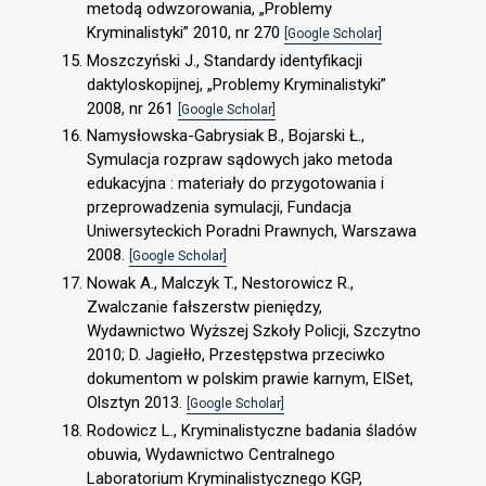
metodą odwzorowania, „Problemy
Kryminalistyki” 2010, nr 270
[Google Scholar]
Moszczyński J., Standardy identyfikacji
daktyloskopijnej, „Problemy Kryminalistyki”
2008, nr 261
[Google Scholar]
Namysłowska-Gabrysiak B., Bojarski Ł.,
Symulacja rozpraw sądowych jako metoda
edukacyjna : materiały do przygotowania i
przeprowadzenia symulacji, Fundacja
Uniwersyteckich Poradni Prawnych, Warszawa
2008.
[Google Scholar]
Nowak A., Malczyk T., Nestorowicz R.,
Zwalczanie fałszerstw pieniędzy,
Wydawnictwo Wyższej Szkoły Policji, Szczytno
2010; D. Jagiełło, Przestępstwa przeciwko
dokumentom w polskim prawie karnym, EISet,
Olsztyn 2013.
[Google Scholar]
Rodowicz L., Kryminalistyczne badania śladów
obuwia, Wydawnictwo Centralnego
Laboratorium Kryminalistycznego KGP,