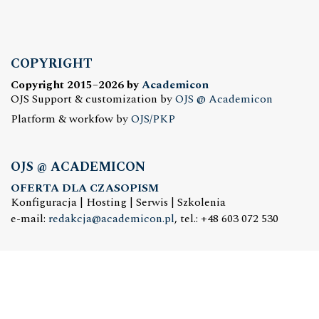
COPYRIGHT
Copyright 2015–2026 by
Academicon
OJS Support & customization by
OJS @ Academicon
Platform & workfow by
OJS/PKP
OJS @ ACADEMICON
OFERTA DLA CZASOPISM
Konfiguracja | Hosting | Serwis | Szkolenia
e-mail:
redakcja@academicon.pl
, tel.: +48 603 072 530
STUDIO DTP ACADEMICON
USŁUGI WYDAWNICZE
Skład i łamanie | Redakcja | Korekta | Projektowanie
graficzne