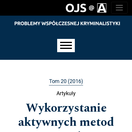
Przejdź do głównego menu
Przejdź do sekcji głównej
Przejdź do stopki
Main menu
Tom 20 (2016)
Artykuły
Wykorzystanie
aktywnych metod