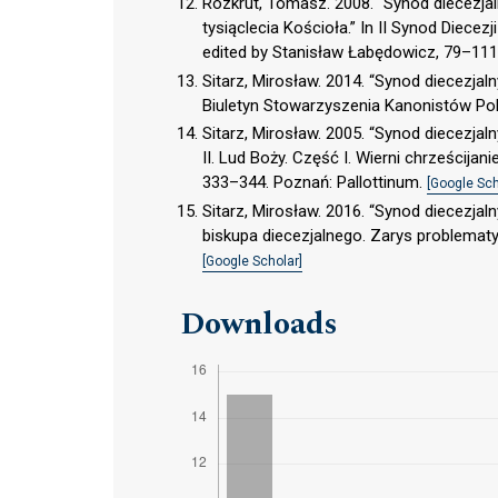
Rozkrut, Tomasz. 2008. “Synod diecezjal
tysiąclecia Kościoła.” In II Synod Diecez
edited by Stanisław Łabędowicz, 79–11
Sitarz, Mirosław. 2014. “Synod diecezja
Biuletyn Stowarzyszenia Kanonistów Pol
Sitarz, Mirosław. 2005. “Synod diecezjal
II. Lud Boży. Część I. Wierni chrześcijan
333–344. Poznań: Pallottinum.
[Google Sch
Sitarz, Mirosław. 2016. “Synod diecezj
biskupa diecezjalnego. Zarys problematy
[Google Scholar]
Downloads