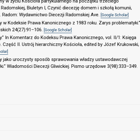
ny w życiu Kościoła partykularnego na początku trzeciego
ji Radomskiej, Biuletyn I, Czynić diecezję domem i szkołą komunii,
1. Radom: Wydawnictwo Diecezji Radomskiej Ave.
[Google Scholar]
lny w Kodeksie Prawa Kanonicznego z 1983 roku. Zarys problematyki.
skich 24(27):91–106.
[Google Scholar]
ny.” In Komentarz do Kodeksu Prawa Kanonicznego, vol. II/1: Księga
ie. Część II. Ustrój hierarchiczny Kościoła, edited by Józef Krukowski,
olar]
alny jako uroczysty sposób sprawowania władzy ustawodawczej
ki.” Wiadomości Diecezji Gliwickiej. Pismo urzędowe 3(98):333–349.