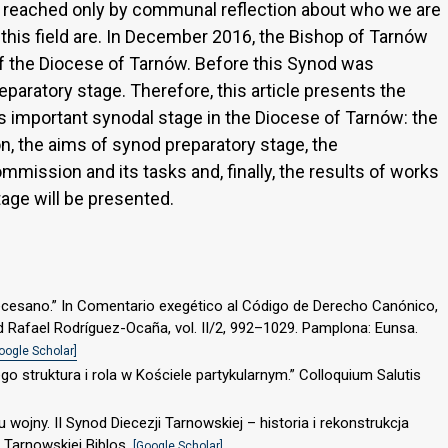
 be reached only by communal reflection about who we are
this field are. In December 2016, the Bishop of Tarnów
f the Diocese of Tarnów. Before this Synod was
eparatory stage. Therefore, this article presents the
s important synodal stage in the Diocese of Tarnów: the
 the aims of synod preparatory stage, the
mission and its tasks and, finally, the results of works
age will be presented.
ioecesano.” In Comentario exegético al Código de Derecho Canónico,
d Rafael Rodríguez-Ocaña, vol. II/2, 992–1029. Pamplona: Eunsa.
oogle Scholar]
ego struktura i rola w Kościele partykularnym.” Colloquium Salutis
 wojny. II Synod Diecezji Tarnowskiej – historia i rekonstrukcja
 Tarnowskiej Biblos.
[Google Scholar]