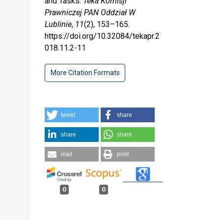
and Tasks.
Teka Komisji
Prawniczej PAN Oddział W
Lublinie
,
11
(2), 153–165.
https://doi.org/10.32084/tekapr.2
018.11.2-11
More Citation Formats
tweet
share
share
share
mail
print
0
0