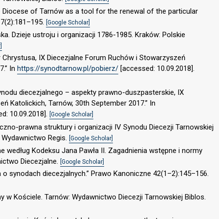
 Diocese of Tarnów as a tool for the renewal of the particular
 7(2):181–195.
[Google Scholar]
a. Dzieje ustroju i organizacji 1786-1985. Kraków: Polskie
]
ór Chrystusa, IX Diecezjalne Forum Ruchów i Stowarzyszeń
7.” In
https://synodtarnow.pl/pobierz/
[accessed: 10.09.2018].
 synodu diecezjalnego – aspekty prawno-duszpasterskie, IX
ń Katolickich, Tarnów, 30th September 2017.” In
d: 10.09.2018].
[Google Scholar]
yczno-prawna struktury i organizacji IV Synodu Diecezji Tarnowskiej
w: Wydawnictwo Regis.
[Google Scholar]
ne według Kodeksu Jana Pawła II. Zagadnienia wstępne i normy
nictwo Diecezjalne.
[Google Scholar]
a o synodach diecezjalnych.” Prawo Kanoniczne 42(1–2):145–156.
y w Kościele. Tarnów: Wydawnictwo Diecezji Tarnowskiej Biblos.