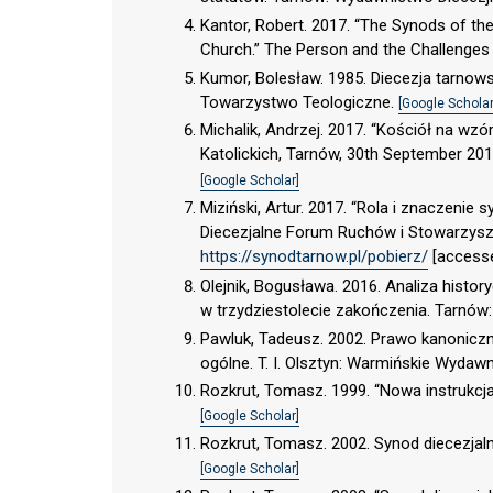
Kantor, Robert. 2017. “The Synods of the
Church.” The Person and the Challenges
Kumor, Bolesław. 1985. Diecezja tarnowsk
Towarzystwo Teologiczne.
[Google Scholar
Michalik, Andrzej. 2017. “Kościół na wz
Katolickich, Tarnów, 30th September 201
[Google Scholar]
Miziński, Artur. 2017. “Rola i znaczenie
Diecezjalne Forum Ruchów i Stowarzysze
https://synodtarnow.pl/pobierz/
[accesse
Olejnik, Bogusława. 2016. Analiza histor
w trzydziestolecie zakończenia. Tarnó
Pawluk, Tadeusz. 2002. Prawo kanonicz
ogólne. T. I. Olsztyn: Warmińskie Wydaw
Rozkrut, Tomasz. 1999. “Nowa instrukcj
[Google Scholar]
Rozkrut, Tomasz. 2002. Synod diecezjaln
[Google Scholar]