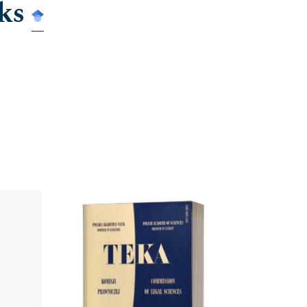
ks
Cover image