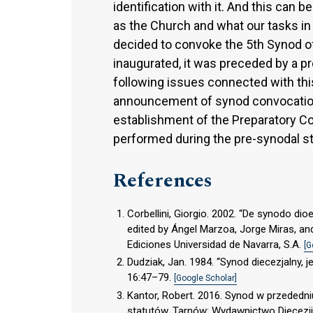
identification with it. And this can
as the Church and what our tasks in 
decided to convoke the 5th Synod o
inaugurated, it was preceded by a pr
following issues connected with thi
announcement of synod convocation,
establishment of the Preparatory Com
performed during the pre-synodal st
References
Corbellini, Giorgio. 2002. “De synodo d
edited by Ángel Marzoa, Jorge Miras, an
Ediciones Universidad de Navarra, S.A.
[G
Dudziak, Jan. 1984. “Synod diecezjalny, j
16:47–79.
[Google Scholar]
Kantor, Robert. 2016. Synod w przededniu
statutów. Tarnów: Wydawnictwo Diecezji