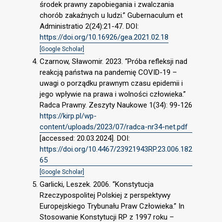
środek prawny zapobiegania i zwalczania
chorób zakaźnych u ludzi.” Gubernaculum et
Administratio 2(24):21-47. DOI:
https://doi.org/10.16926/gea.2021.02.18
[Google Scholar]
Czarnow, Sławomir. 2023. “Próba refleksji nad
reakcją państwa na pandemię COVID-19 –
uwagi o porządku prawnym czasu epidemii i
jego wpływie na prawa i wolności człowieka.”
Radca Prawny. Zeszyty Naukowe 1(34): 99-126
https://kirp.pl/wp-
content/uploads/2023/07/radca-nr34-net.pdf
[accessed: 20.03.2024]. DOI:
https://doi.org/10.4467/23921943RP.23.006.182
65
[Google Scholar]
Garlicki, Leszek. 2006. “Konstytucja
Rzeczypospolitej Polskiej z perspektywy
Europejskiego Trybunału Praw Człowieka.” In
Stosowanie Konstytucji RP z 1997 roku –