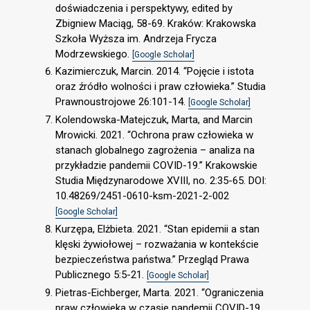
doświadczenia i perspektywy, edited by
Zbigniew Maciąg, 58-69. Kraków: Krakowska
Szkoła Wyższa im. Andrzeja Frycza
Modrzewskiego.
[Google Scholar]
Kazimierczuk, Marcin. 2014. “Pojęcie i istota
oraz źródło wolności i praw człowieka.” Studia
Prawnoustrojowe 26:101-14.
[Google Scholar]
Kolendowska-Matejczuk, Marta, and Marcin
Mrowicki. 2021. “Ochrona praw człowieka w
stanach globalnego zagrożenia – analiza na
przykładzie pandemii COVID-19.” Krakowskie
Studia Międzynarodowe XVIII, no. 2:35-65. DOI:
10.48269/2451-0610-ksm-2021-2-002
[Google Scholar]
Kurzępa, Elżbieta. 2021. “Stan epidemii a stan
klęski żywiołowej – rozważania w kontekście
bezpieczeństwa państwa.” Przegląd Prawa
Publicznego 5:5-21.
[Google Scholar]
Pietras-Eichberger, Marta. 2021. “Ograniczenia
praw człowieka w czasie pandemii COVID-19