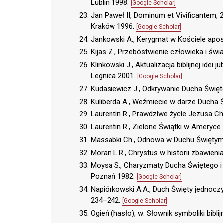
Lublin 1998.
[Google Scholar]
Jan Paweł II, Dominum et Vivificantem, 24,
Kraków 1996.
[Google Scholar]
Jankowski A., Kerygmat w Kościele apo
Kijas Z., Przebóstwienie człowieka i świ
Klinkowski J., Aktualizacja biblijnej idei 
Legnica 2001.
[Google Scholar]
Kudasiewicz J., Odkrywanie Ducha Święt
Kuliberda A., Weźmiecie w darze Ducha
Laurentin R., Prawdziwe życie Jezusa Ch
Laurentin R., Zielone Świątki w Ameryce P
Massabki Ch., Odnowa w Duchu Świętym 
Moran L.R., Chrystus w historii zbawieni
Moysa S., Charyzmaty Ducha Świętego i 
Poznań 1982.
[Google Scholar]
Napiórkowski A.A., Duch Święty jednoczy
234–242.
[Google Scholar]
Ogień (hasło), w: Słownik symboliki biblij