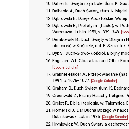
Dahler E., Święta i symbole, tłum. K. G
Dalbesio A., Duch Święty, tłum. K. Mądel
Dąbrowski E., Dzieje Apostolskie. Wstę
Dąbrowski E., Profetyzm (hasło), w: Podrę
Warszawa–Lublin 1959, s. 339–348.
[Goo
Dembowski B., Duch Święty w Starym i 
obecność w Kościele, red. E. Szczotok, 
Dyk S., Duch-Słowo-Kościół. Biblijny mod
Engelsen W.I., Glossolalia and Other For
[Google Scholar]
Grabner-Haider A., Przepowiadanie (hasło
1994, s. 1076–1077.
[Google Scholar]
Graham B., Duch Święty, tłum. K. Bednar
Greenwald Z., Bramy Halachy. Religijne P
Grelot P., Biblia i teologia, w: Tajemni
Homerski J., Dar Ducha Bożego w nauczan
Rubinkiewicz, Lublin 1985.
[Google Scholar]
Hryniewicz W., Duch Święty a eschatyczn