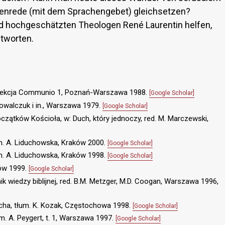
enrede (mit dem Sprachengebet) gleichsetzen?
 hochgeschätzten Theologen René Laurentin helfen,
ntworten.
olekcja Communio 1, Poznań-Warszawa 1988.
[Google Scholar]
 Kowalczuk i in., Warszawa 1979.
[Google Scholar]
początków Kościoła, w: Duch, który jednoczy, red. M. Marczewski,
um. A. Liduchowska, Kraków 2000.
[Google Scholar]
um. A. Liduchowska, Kraków 1998.
[Google Scholar]
nów 1999.
[Google Scholar]
nik wiedzy biblijnej, red. B.M. Metzger, M.D. Coogan, Warszawa 1996,
ucha, tłum. K. Kozak, Częstochowa 1998.
[Google Scholar]
m. A. Peygert, t. 1, Warszawa 1997.
[Google Scholar]