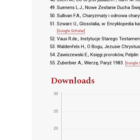
Suenens L.J., Nowe Zesłanie Ducha Świę
Sullivan F.A., Charyzmaty i odnowa cha
Szwarc U., Glosolalia, w: Encyklopedia kato
[Google Scholar]
Vaux R.de., Instytucje Starego Testament
Waldenfels H., O Bogu, Jezusie Chrystusi
Zawiszewski E., Księgi proroków, Pelplin
Zuberbier A., Wierzę, Paryż 1983.
[Google 
Downloads