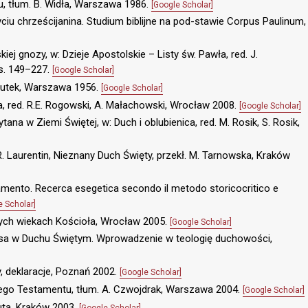
u, tłum. B. Widła, Warszawa 1986.
[Google Scholar]
iu chrześcijanina. Studium biblijne na pod-stawie Corpus Paulinum,
kiej gnozy, w: Dzieje Apostolskie – Listy św. Pawła, red. J.
s. 149–227.
[Google Scholar]
eszutek, Warszawa 1956.
[Google Scholar]
ia, red. R.E. Rogowski, A. Małachowski, Wrocław 2008.
[Google Scholar]
ytana w Ziemi Świętej, w: Duch i oblubienica, red. M. Rosik, S. Rosik,
 R. Laurentin, Nieznany Duch Święty, przekł. M. Tarnowska, Kraków
tamento. Recerca esegetica secondo il metodo storicocritico e
e Scholar]
ych wiekach Kościoła, Wrocław 2005.
[Google Scholar]
tusa w Duchu Świętym. Wprowadzenie w teologię duchowości,
y, deklaracje, Poznań 2002.
[Google Scholar]
ego Testamentu, tłum. A. Czwojdrak, Warszawa 2004.
[Google Scholar]
Ruta, Kraków 2003.
[Google Scholar]