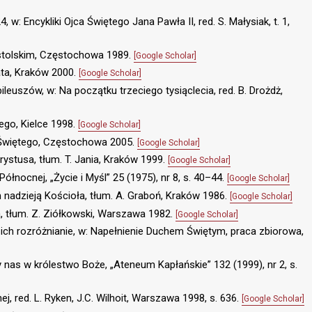
 w: Encykliki Ojca Świętego Jana Pawła II, red. S. Małysiak, t. 1,
stolskim, Częstochowa 1989.
[Google Scholar]
ata, Kraków 2000.
[Google Scholar]
jubileuszów, w: Na początku trzeciego tysiąclecia, red. B. Drożdż,
ego, Kielce 1998.
[Google Scholar]
 Świętego, Częstochowa 2005.
[Google Scholar]
rystusa, tłum. T. Jania, Kraków 1999.
[Google Scholar]
ółnocnej, „Życie i Myśl” 25 (1975), nr 8, s. 40–44.
[Google Scholar]
nadzieją Kościoła, tłum. A. Graboń, Kraków 1986.
[Google Scholar]
a, tłum. Z. Ziółkowski, Warszawa 1982.
[Google Scholar]
ich rozróżnianie, w: Napełnienie Duchem Świętym, praca zbiorowa,
 nas w królestwo Boże, „Ateneum Kapłańskie” 132 (1999), nr 2, s.
nej, red. L. Ryken, J.C. Wilhoit, Warszawa 1998, s. 636.
[Google Scholar]