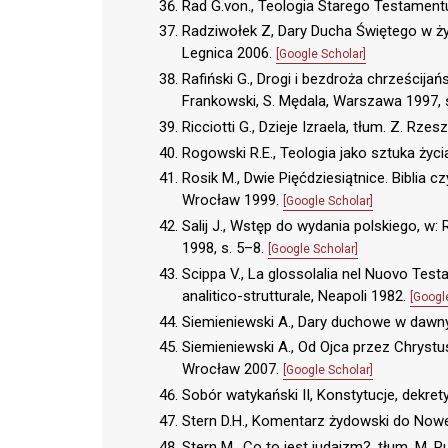
Rad G.von., Teologia Starego Testament
Radziwołek Z, Dary Ducha Świętego w życ
Legnica 2006.
[Google Scholar]
Rafiński G., Drogi i bezdroża chrześcijańs
Frankowski, S. Mędala, Warszawa 1997, 
Ricciotti G., Dzieje Izraela, tłum. Z. Rz
Rogowski R.E., Teologia jako sztuka życ
Rosik M., Dwie Pięćdziesiątnice. Biblia cz
Wrocław 1999.
[Google Scholar]
Salij J., Wstęp do wydania polskiego, w:
1998, s. 5–8.
[Google Scholar]
Scippa V., La glossolalia nel Nuovo Tes
analitico-strutturale, Neapoli 1982.
[Googl
Siemieniewski A., Dary duchowe w dawn
Siemieniewski A., Od Ojca przez Chrys
Wrocław 2007.
[Google Scholar]
Sobór watykański II, Konstytucje, dekret
Stern D.H., Komentarz żydowski do Now
Stern M., Co to jest judaizm?, tłum. M. 