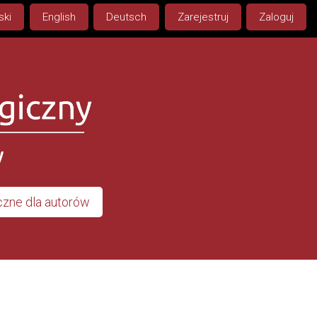
ski
English
Deutsch
Zarejestruj
Zaloguj
zne dla autorów