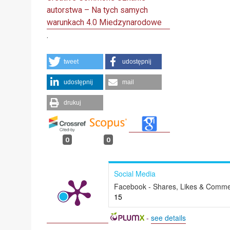
autorstwa – Na tych samych
warunkach 4.0 Miedzynarodowe
.
tweet
udostępnij
udostępnij
mail
drukuj
0
0
Social Media
Facebook - Shares, Likes & Comme
15
-
see details