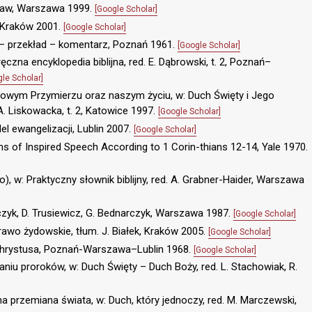
ustaw, Warszawa 1999.
[Google Scholar]
, Kraków 2001.
[Google Scholar]
p – przekład – komentarz, Poznań 1961.
[Google Scholar]
czna encyklopedia biblijna, red. E. Dąbrowski, t. 2, Poznań–
gle Scholar]
Nowym Przymierzu oraz naszym życiu, w: Duch Święty i Jego
A. Liskowacka, t. 2, Katowice 1997.
[Google Scholar]
el ewangelizacji, Lublin 2007.
[Google Scholar]
ms of Inspired Speech According to 1 Corin-thians 12-14, Yale 1970.
), w: Praktyczny słownik biblijny, red. A. Grabner-Haider, Warszawa
czyk, D. Trusiewicz, G. Bednarczyk, Warszawa 1987.
[Google Scholar]
rawo żydowskie, tłum. J. Białek, Kraków 2005.
[Google Scholar]
ca Chrystusa, Poznań-Warszawa–Lublin 1968.
[Google Scholar]
iu proroków, w: Duch Święty – Duch Boży, red. L. Stachowiak, R.
a przemiana świata, w: Duch, który jednoczy, red. M. Marczewski,