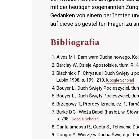
mit der heutigen sogenannten Zung
Gedanken von einem berühmten und
auf diese so gestellten Fragen zu a
Bibliografia
Alves M.I., Dam wam Ducha nowego, K
Barclay W., Dzieje Apostolskie, tłum. R.
Blachnicki F., Chrystus i Duch Święty u 
Lublin 1998, s. 199–210.
[Google Scholar]
Bouyer L., Duch Święty Pocieszyciel, tł
Bouyer L., Duch Święty Pocieszyciel, tł
Brzegowy T., Prorocy Izraela, cz. 1, Tar
Burke D.G., Wieża Babel (hasło), w: Słow
s. 798.
[Google Scholar]
Cantalamessa R., Gaeta S., Tchnienie D
Congar Y., Wierzę w Ducha Świętego, tłu