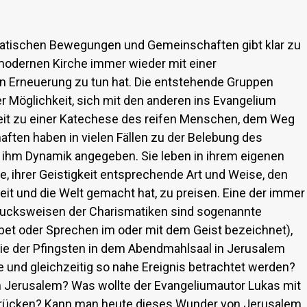
matischen Bewegungen und Gemeinschaften gibt klar zu
modernen Kirche immer wieder mit einer
 Erneuerung zu tun hat. Die entstehende Gruppen
r Möglichkeit, sich mit den anderen ins Evangelium
nheit zu einer Katechese des reifen Menschen, dem Weg
ften haben in vielen Fällen zu der Belebung des
 ihm Dynamik angegeben. Sie leben in ihrem eigenen
, ihrer Geistigkeit entsprechende Art und Weise, den
eit und die Welt gemacht hat, zu preisen. Eine der immer
ucksweisen der Charismatiken sind sogenannte
et oder Sprechen im oder mit dem Geist bezeichnet),
lalie der Pfingsten in dem Abendmahlsaal in Jerusalem
e und gleichzeitig so nahe Ereignis betrachtet werden?
on Jerusalem? Was wollte der Evangeliumautor Lukas mit
sdrücken? Kann man heute dieses Wunder von Jerusalem