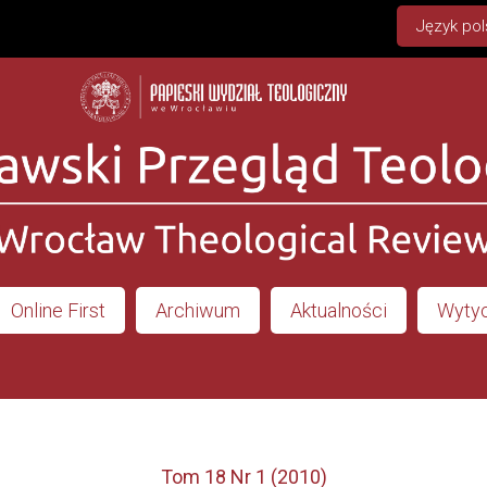
Język pol
Online First
Archiwum
Aktualności
Wytyc
Tom 18 Nr 1 (2010)