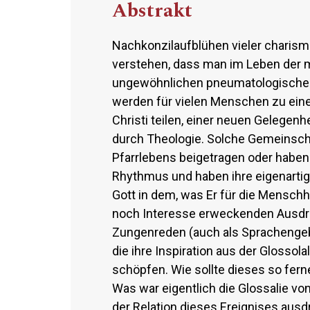
Abstrakt
Nachkonzilaufblühen vieler charis
verstehen, dass man im Leben der 
ungewöhnlichen pneumatologischen
werden für vielen Menschen zu eine
Christi teilen, einer neuen Gelege
durch Theologie. Solche Gemeinscha
Pfarrlebens beigetragen oder haben
Rhythmus und haben ihre eigenartige
Gott in dem, was Er für die Menschh
noch Interesse erweckenden Ausdr
Zungenreden (auch als Sprachengeb
die ihre Inspiration aus der Glosso
schöpfen. Wie sollte dieses so fern
Was war eigentlich die Glossalie v
der Relation dieses Ereignises au