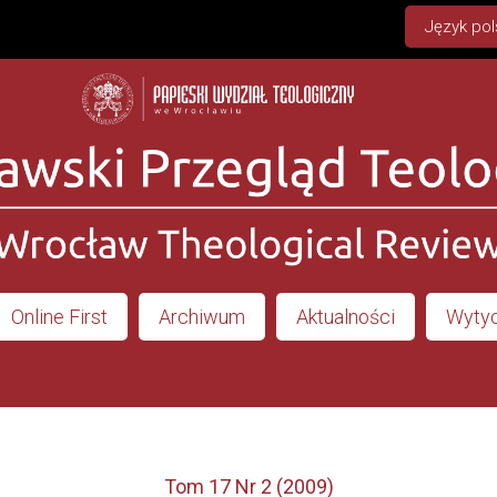
Język pol
Online First
Archiwum
Aktualności
Wytyc
Tom 17 Nr 2 (2009)