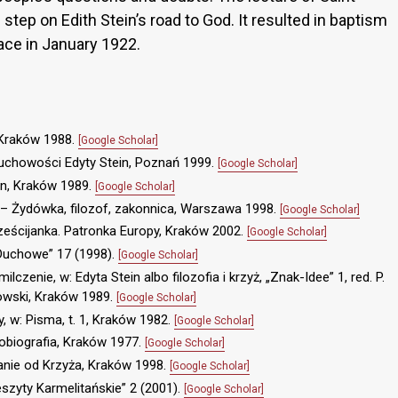
step on Edith Stein’s road to God. It resulted in baptism
ace in January 1922.
 Kraków 1988.
[Google Scholar]
uchowości Edyty Stein, Poznań 1999.
[Google Scholar]
in, Kraków 1989.
[Google Scholar]
n – Żydówka, filozof, zakonnica, Warszawa 1998.
[Google Scholar]
rześcijanka. Patronka Europy, Kraków 2002.
[Google Scholar]
 Duchowe” 17 (1998).
[Google Scholar]
ilczenie, w: Edyta Stein albo filozofia i krzyż, „Znak-Idee” 1, red. P.
owski, Kraków 1989.
[Google Scholar]
y, w: Pisma, t. 1, Kraków 1982.
[Google Scholar]
utobiografia, Kraków 1977.
[Google Scholar]
Janie od Krzyża, Kraków 1998.
[Google Scholar]
szyty Karmelitańskie” 2 (2001).
[Google Scholar]