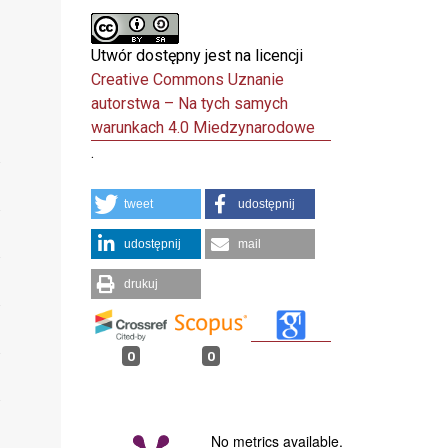
Utwór dostępny jest na licencji
Creative Commons Uznanie
autorstwa – Na tych samych
warunkach 4.0 Miedzynarodowe
.
tweet
udostępnij
udostępnij
mail
drukuj
0
0
No metrics available.