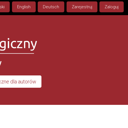
ski
English
Deutsch
Zarejestruj
Zaloguj
zne dla autorów