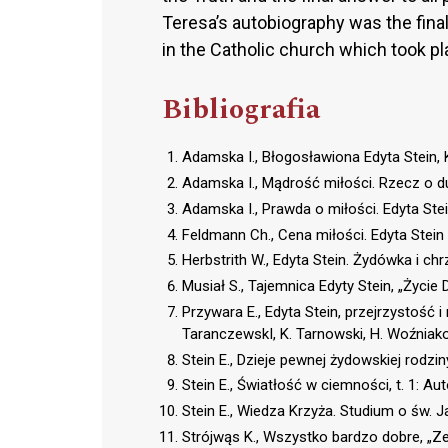
Teresa’s autobiography was the final 
in the Catholic church which took pl
Bibliografia
Adamska I., Błogosławiona Edyta Stein,
Adamska I., Mądrość miłości. Rzecz o d
Adamska I., Prawda o miłości. Edyta Ste
Feldmann Ch., Cena miłości. Edyta Stei
Herbstrith W., Edyta Stein. Żydówka i ch
Musiał S., Tajemnica Edyty Stein, „Życie
Przywara E., Edyta Stein, przejrzystość i m
TaranczewskI, K. Tarnowski, H. Woźniak
Stein E., Dzieje pewnej żydowskiej rodzin
Stein E., Światłość w ciemności, t. 1: A
Stein E., Wiedza Krzyża. Studium o św. 
Strójwąs K., Wszystko bardzo dobre, „Ze