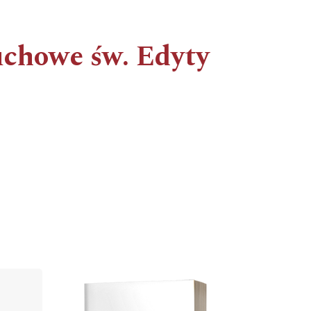
chowe św. Edyty
Cover image