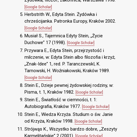
[Google Scholar]
Herbstrith W., Edyta Stein. Żydówka i
chrześcijanka. Patronka Europy, Kraków 2002.
[Google Scholar]
Musiał S., Tajemnica Edyty Stein, „Życie
Duchowe” 17 (1998).
[Google Scholar]
Przywara E., Edyta Stein, przejrzystość i
milczenie, w: Edyta Stein albo filozofia i krzyż,
„Znak-Idee” 1, red. P. TaranczewskI, K.
Tarnowski, H. Woźniakowski, Kraków 1989.
[Google Scholar]
Stein E., Dzieje pewnej żydowskiej rodziny, w:
Pisma, t. 1, Kraków 1982.
[Google Scholar]
Stein E., Światłość w ciemności, t. 1:
Autobiografia, Kraków 1977.
[Google Scholar]
Stein E., Wiedza Krzyża. Studium o św. Janie
od Krzyża, Kraków 1998.
[Google Scholar]
Strójwąs K., Wszystko bardzo dobre, „Zeszyty
Karmelitańskie” 2 (2001).
[Google Scholar]