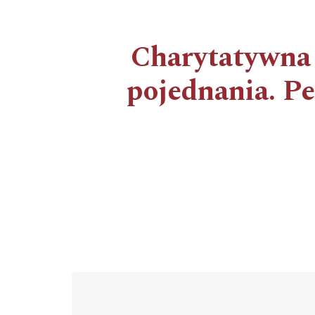
Charytatywna d
pojednania. P