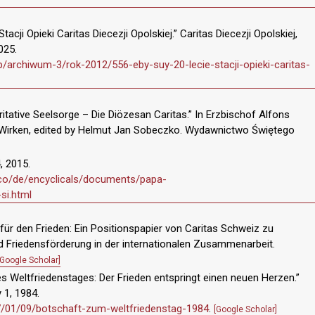
tacji Opieki Caritas Diecezji Opolskiej.” Caritas Diecezji Opolskiej,
025.
php/archiwum-3/rok-2012/556-eby-suy-20-lecie-stacji-opieki-caritas-
ritative Seelsorge – Die Diözesan Caritas.” In Erzbischof Alfons
Wirken, edited by Helmut Jan Sobeczko. Wydawnictwo Świętego
, 2015.
sco/de/encyclicals/documents/papa-
si.html
für den Frieden: Ein Positionspapier von Caritas Schweiz zu
nd Friedensförderung in der internationalen Zusammenarbeit.
[Google Scholar]
es Weltfriedenstages: Der Frieden entspringt einen neuen Herzen.”
 1, 1984.
17/01/09/botschaft-zum-weltfriedenstag-1984
.
[Google Scholar]