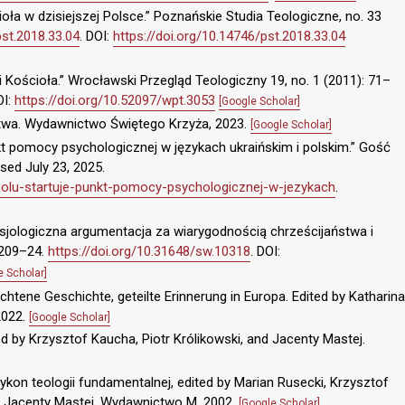
ła w dzisiejszej Polsce.” Poznańskie Studia Teologiczne, no. 33
pst.2018.33.04
. DOI:
https://doi.org/10.14746/pst.2018.33.04
 Kościoła.” Wrocławski Przegląd Teologiczny 19, no. 1 (2011): 71–
OI:
https://doi.org/10.52097/wpt.3053
[Google Scholar]
rstwa. Wydawnictwo Świętego Krzyża, 2023.
[Google Scholar]
kt pomocy psychologicznej w językach ukraińskim i polskim.” Gość
sed July 23, 2025.
polu-startuje-punkt-pomocy-psychologicznej-w-jezykach
.
ksjologiczna argumentacja za wiarygodnością chrześcijaństwa i
 209–24.
https://doi.org/10.31648/sw.10318
. DOI:
e Scholar]
ochtene Geschichte, geteilte Erinnerung in Europa. Edited by Katharina
2022.
[Google Scholar]
ted by Krzysztof Kaucha, Piotr Królikowski, and Jacenty Mastej.
ykon teologii fundamentalnej, edited by Marian Rusecki, Krzysztof
 Jacenty Mastej. Wydawnictwo M, 2002.
[Google Scholar]