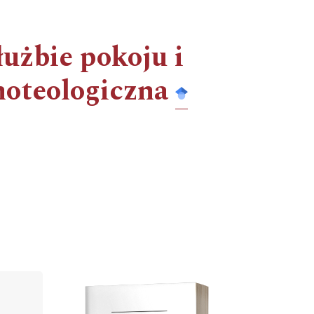
łużbie pokoju i
noteologiczna
Cover image