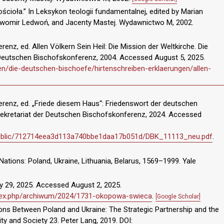
ścioła.” In Leksykon teologii fundamentalnej, edited by Marian
ławomir Ledwoń, and Jacenty Mastej. Wydawnictwo M, 2002.
enz, ed. Allen Völkern Sein Heil: Die Mission der Weltkirche. Die
 Deutschen Bischofskonferenz, 2004. Accessed August 5, 2025.
en/die-deutschen-bischoefe/hirtenschreiben-erklaerungen/allen-
renz, ed. „Friede diesem Haus“: Friedenswort der deutschen
Sekretariat der Deutschen Bischofskonferenz, 2024. Accessed
_public/712714eea3d113a740bbe1daa17b051d/DBK_11113_neu.pdf
.
ations: Poland, Ukraine, Lithuania, Belarus, 1569–1999. Yale
y 29, 2025. Accessed August 2, 2025.
/index.php/archiwum/2024/1731-okopowa-swieca
.
[Google Scholar]
ons Between Poland and Ukraine: The Strategic Partnership and the
ity and Society 23. Peter Lang, 2019. DOI: