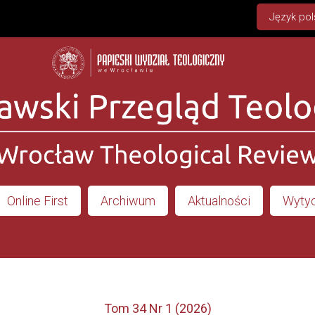
Język pol
Online First
Archiwum
Aktualności
Wytyc
Tom 34 Nr 1 (2026)