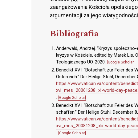
zaangażowania Kościoła opolskieg
argumentacji za jego wiarygodnością
Bibliografia
Anderwald, Andrzej. “Kryzys społeczno-ek
kryzys w Kościele, edited by Marek Lis
Teologicznego UO, 2020.
[Google Scholar]
Benedikt XVI. “Botschaft zur Feier des 
Österreich.” Der Heilige Stuhl, December 
https://www.vatican.va/content/bened
xvi_mes_20061208_xl-world-day-peace
.
[Google Scholar]
Benedikt XVI. “Botschaft zur Feier des 
schaffen.” Der Heilige Stuhl, December 8
https://www.vatican.va/content/bened
xvi_mes_20081208_xlii-world-day-peac
.
[Google Scholar]