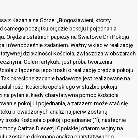
a z Kazania na Górze: „Błogosławieni, którzy
 od samego początku orędzie pokoju i pojednania
ju. Orędzia ostatnich papieży na Światowe Dni Pokoju
oga i równocześnie zadaniem. Ważny wkład w realizację
tatywnej działalności Kościoła, zwłaszcza w obszarach
łecznymi. Celem artykułu jest próba tworzenia
ioła z łączenia jego troski o realizację orędzia pokoju
ak określone zadanie badawcze jest realizowane na
ziałalności Kościoła opolskiego w służbie pokoju
zi na pytanie, kiedy charytatywna pomoc Kościoła
wanie pokoju i pojednania, a zarazem może stać się
 toku prowadzonych analiz najpierw zostaną
troski Kościoła o pokój i pojednanie (1); następnie
mocy Caritas Diecezji Opolskiej ofiarom wojny na
tykułu zostanie dokonana analiza charytatywnego