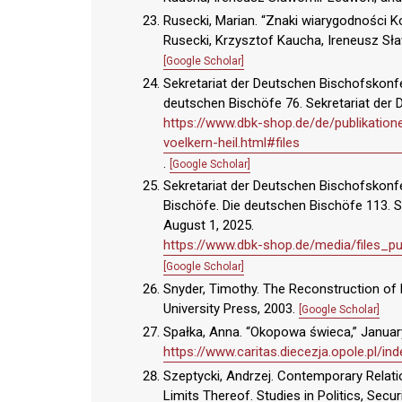
Rusecki, Marian. “Znaki wiarygodności Ko
Rusecki, Krzysztof Kaucha, Ireneusz S
[Google Scholar]
Sekretariat der Deutschen Bischofskonfer
deutschen Bischöfe 76. Sekretariat der
https://www.dbk-shop.de/de/publikation
voelkern-heil.html#files
.
[Google Scholar]
Sekretariat der Deutschen Bischofskonfe
Bischöfe. Die deutschen Bischöfe 113. 
August 1, 2025.
https://www.dbk-shop.de/media/files
[Google Scholar]
Snyder, Timothy. The Reconstruction of N
University Press, 2003.
[Google Scholar]
Spałka, Anna. “Okopowa świeca,” Januar
https://www.caritas.diecezja.opole.pl
Szeptycki, Andrzej. Contemporary Relati
Limits Thereof. Studies in Politics, Secur