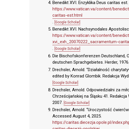
Benedikt XVI. Enzyklika Deus caritas est
https://www.vatican.va/content/benedi
caritas-est.html
.
[Google Scholar]
Benedikt XVI. Nachsynodales Apostolisc
https://www.vatican.va/content/benedi
xvi_exh_20070222_sacramentum-caritat
.
[Google Scholar]
Die Bischofskonferenzen Deutschland, O
deutschen Sprachgebietes. Herder, 1976
Drechsler, Arnold. “Działalność charytaty
edited by Konrad Glombik. Redakcja Wyd
[Google Scholar]
Drechsler, Arnold. Odpowiedzialni za mi
Chrześcijańskiej na Śląsku 41. Redakcj
2007.
[Google Scholar]
Drechsler, Arnold. “Uroczystość ćwierćwie
Accessed August 4, 2025.
https://caritas.diecezja.opole.pl/index
caritas-diecezji-opolskiej