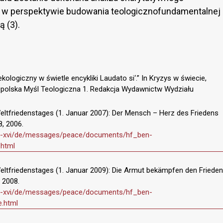
o w perspektywie budowania teologicznofundamentalnej
 (3).
ologiczny w świetle encykliki Laudato si‘.” In Kryzys w świecie,
. Opolska Myśl Teologiczna 1. Redakcja Wydawnictw Wydziału
Weltfriedenstages (1. Januar 2007): Der Mensch – Herz des Friedens
8, 2006.
ict-xvi/de/messages/peace/documents/hf_ben-
.html
Weltfriedenstages (1. Januar 2009): Die Armut bekämpfen den Frieden
, 2008.
ict-xvi/de/messages/peace/documents/hf_ben-
e.html