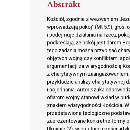
Abstrakt
Kościół, zgodnie z wezwaniem Jezus
wprowadzają pokój” (Mt 5,9), głosi
i podejmuje działania na rzecz poko
podkreślają, że pokój jest darem B
tego zadania można przypisać chary
objętych wojną czy konfliktami spo
argumentacji za wiarygodnością Kośc
z charytatywnym zaangażowaniem. T
przykładzie analizy charytatywnej d
i pojednania. Autor szuka odpowied
ofiarom wojny stanowi wkład w budo
znakiem wiarygodności Kościoła. W
przedstawione teologiczne podstawy 
zaprezentowane konkretne formy po
Ukrainie (2); w ostatniej części ar