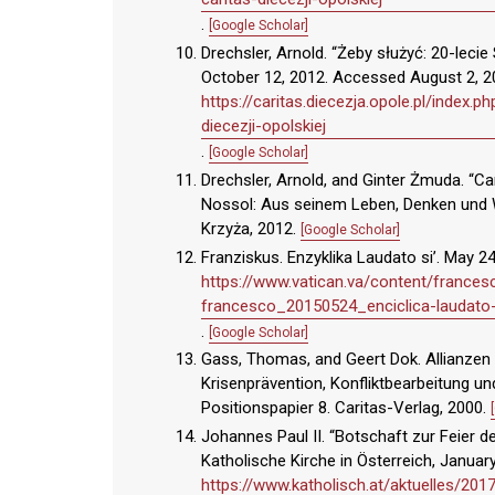
.
[Google Scholar]
Drechsler, Arnold. “Żeby służyć: 20-lecie S
October 12, 2012. Accessed August 2, 2
https://caritas.diecezja.opole.pl/index.
diecezji-opolskiej
.
[Google Scholar]
Drechsler, Arnold, and Ginter Żmuda. “Ca
Nossol: Aus seinem Leben, Denken und 
Krzyża, 2012.
[Google Scholar]
Franziskus. Enzyklika Laudato si’. May 24
https://www.vatican.va/content/france
francesco_20150524_enciclica-laudato-
.
[Google Scholar]
Gass, Thomas, and Geert Dok. Allianzen 
Krisenprävention, Konfliktbearbeitung u
Positionspapier 8. Caritas-Verlag, 2000.
Johannes Paul II. “Botschaft zur Feier d
Katholische Kirche in Österreich, January
https://www.katholisch.at/aktuelles/20