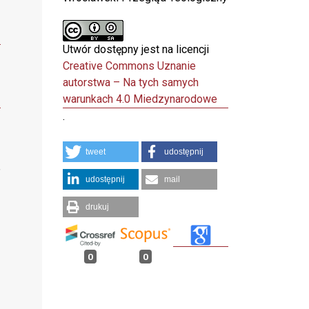
Utwór dostępny jest na licencji
Creative Commons Uznanie
autorstwa – Na tych samych
warunkach 4.0 Miedzynarodowe
.
tweet
udostępnij
,
udostępnij
mail
drukuj
0
0