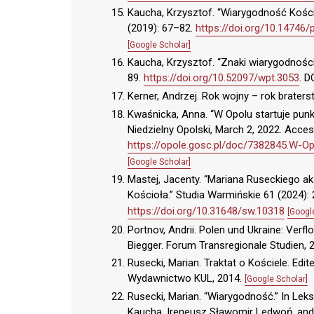
Kaucha, Krzysztof. “Wiarygodność Kościo
(2019): 67–82.
https://doi.org/10.14746/
[Google Scholar]
Kaucha, Krzysztof. “Znaki wiarygodności
89.
https://doi.org/10.52097/wpt.3053
. D
Kerner, Andrzej. Rok wojny – rok brate
Kwaśnicka, Anna. “W Opolu startuje pun
Niedzielny Opolski, March 2, 2022. Acces
https://opole.gosc.pl/doc/7382845.W-O
[Google Scholar]
Mastej, Jacenty. “Mariana Ruseckiego a
Kościoła.” Studia Warmińskie 61 (2024):
https://doi.org/10.31648/sw.10318
[Googl
Portnov, Andrii. Polen und Ukraine: Verfl
Biegger. Forum Transregionale Studien, 
Rusecki, Marian. Traktat o Kościele. Edi
Wydawnictwo KUL, 2014.
[Google Scholar]
Rusecki, Marian. “Wiarygodność.” In Leks
Kaucha, Ireneusz Sławomir Ledwoń, and