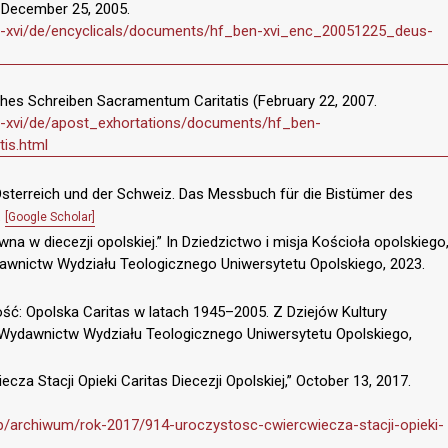
. December 25, 2005.
ct-xvi/de/encyclicals/documents/hf_ben-xvi_enc_20051225_deus-
hes Schreiben Sacramentum Caritatis (February 22, 2007.
ct-xvi/de/apost_exhortations/documents/hf_ben-
is.html
sterreich und der Schweiz. Das Messbuch für die Bistümer des
.
[Google Scholar]
wna w diecezji opolskiej.” In Dziedzictwo i misja Kościoła opolskiego
awnictw Wydziału Teologicznego Uniwersytetu Opolskiego, 2023.
łość: Opolska Caritas w latach 1945–2005. Z Dziejów Kultury
a Wydawnictw Wydziału Teologicznego Uniwersytetu Opolskiego,
cza Stacji Opieki Caritas Diecezji Opolskiej,” October 13, 2017.
.php/archiwum/rok-2017/914-uroczystosc-cwiercwiecza-stacji-opieki-