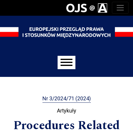
Przejdź do głównego menu
Przejdź do sekcji głównej
Przejdź do stopki
Main menu
Nr 3/2024/71 (2024)
Artykuły
Procedures Related