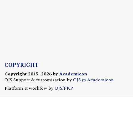
COPYRIGHT
Copyright 2015–2026 by
Academicon
OJS Support & customization by
OJS @ Academicon
Platform & workfow by
OJS/PKP
OJS @ ACADEMICON
OFERTA DLA CZASOPISM
Konfiguracja | Hosting | Serwis | Szkolenia
e-mail:
redakcja@academicon.pl
, tel.: +48 603 072 530