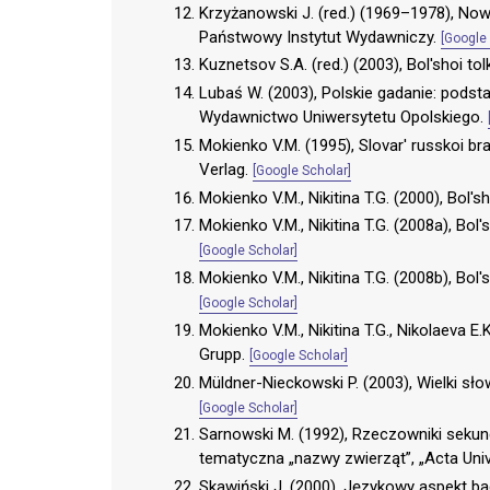
Krzyżanowski J. (red.) (1969–1978), No
Państwowy Instytut Wydawniczy.
[Google 
Kuznetsov S.A. (red.) (2003), Bol'shoi to
Lubaś W. (2003), Polskie gadanie: pods
Wydawnictwo Uniwersytetu Opolskiego.
Mokienko V.M. (1995), Slovar' russkoi br
Verlag.
[Google Scholar]
Mokienko V.M., Nikitina T.G. (2000), Bol'
Mokienko V.M., Nikitina T.G. (2008a), Bo
[Google Scholar]
Mokienko V.M., Nikitina T.G. (2008b), Bo
[Google Scholar]
Mokienko V.M., Nikitina T.G., Nikolaeva E
Grupp.
[Google Scholar]
Müldner-Nieckowski P. (2003), Wielki sło
[Google Scholar]
Sarnowski M. (1992), Rzeczowniki sekund
tematyczna „nazwy zwierząt”, „Acta Univer
Skawiński J. (2000), Językowy aspekt ba