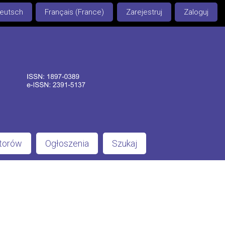
eutsch
Français (France)
Zarejestruj
Zaloguj
utorów
Ogłoszenia
Szukaj