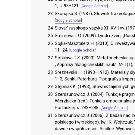
1, s. 93–121.
[Google Scholar]
Skorupka S. (1987), Słownik frazeologi
[Google Scholar]
Slovar' russkogo yazyka XI–XVII vv. (19
Smirnova L.G. (2009), Lyudi i zveri, „Rus
Sojka-Masztalerz H. (2010), O inwektywa
11–24.
[Google Scholar]
Sotkilava T.Z. (2003), Metaforicheskie upo
„Voprosy filologicheskikh nauk”, № 1(1),
Sreznevskii I.I. (1893–1912), Materialy
1–3, Sankt-Peterburg: Tipografiya Imper
Stępniak K. (1993), Słownik tajemnych 
Szerszunowicz J. (2004), Funkcje pragm
Wierzbicka (red.), Funkcja emocjonalna
Podlaskiej, s. 243–248.
[Google Scholar]
Szerszunowicz J. (2006), Z badań nad z
polskiego i włoskiego), [w:] K. Wojtczuk,
dawne i współczesne, Siedlce: Wydawnic