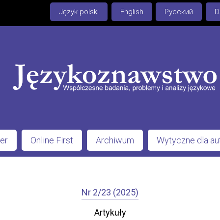
Język polski
English
Русский
D
er
Online First
Archiwum
Wytyczne dla a
Nr 2/23 (2025)
Artykuły