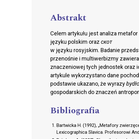
Abstrakt
Celem artykułu jest analiza metaf
języku polskim oraz
скот
w języku rosyjskim. Badanie przed
przenośnie i multiwerbizmy zawier
znaczeniowej tych jednostek oraz
artykule wykorzystano dane pochodz
podstawie ukazano, że wyrazy
bydł
gospodarskich do znaczeń antropom
Bibliografia
Bartwicka H. (1992), „Metafory zwierzęce
Lexicographica Slavica. Profesorowi An