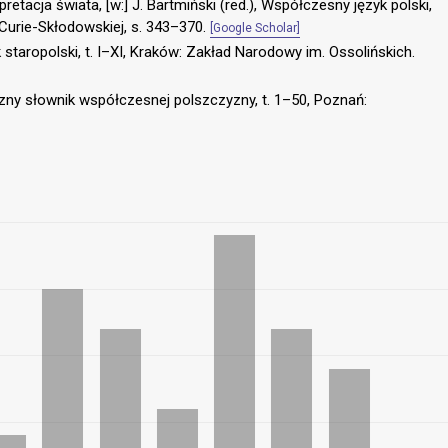
pretacja świata, [w:] J. Bartmiński (red.), Współczesny język polski,
Curie-Skłodowskiej, s. 343–370.
[Google Scholar]
 staropolski, t. I–XI, Kraków: Zakład Narodowy im. Ossolińskich.
zny słownik współczesnej polszczyzny, t. 1–50, Poznań: