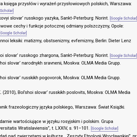
wa księga przysłów i wyrażeń przysłowiowych polskich, Warszawa:
Scholar]
lkovyi slovar' russkogo yazyka, Sankt-Peterburg: Norint.
[Google Scholar
tawowe cechy i funkcje potocznej odmiany polszczyzny, Opole:
[Google Scholar]
annoi leksiki: matizmy, obstsenizmy, evfemizmy, Berlin: Dieter Lenz
shoi slovar' russkogo zhargona, Sankt-Peterburg: Norint.
[Google Scholar
l'shoi slovar' narodnykh sravnenii, Moskva: OLMA Media Grupp.
l'shoi slovar' russkikh pogovorok, Moskva: OLMA Media Grupp.
.K. (2010), Bol'shoi slovar' russkikh poslovits, Moskva: OLMA Media
wnik frazeologiczny języka polskiego, Warszawa: Świat Książki.
arnie wartościujące w języku rosyjskim i polskim. Grupa
sitatis Wratislaviensis”, t. LXXIV, s. 91–101.
[Google Scholar]
dań nad zwierzętami w kulturze, „Zeszyty Etnologii Wrocławskiej”, nr