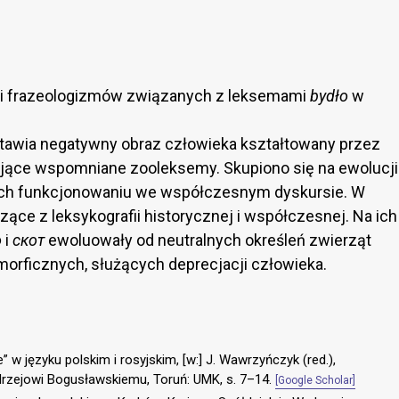
or i frazeologizmów związanych z leksemami
bydło
w
stawia negatywny obraz człowieka kształtowany przez
ające wspomniane zooleksemy. Skupiono się na ewolucji
 ich funkcjonowaniu we współczesnym dyskursie. W
ące z leksykografii historycznej i współczesnej. Na ich
o
i
скот
ewoluowały od neutralnych określeń zwierząt
orficznych, służących deprecjacji człowieka.
” w języku polskim i rosyjskim, [w:] J. Wawrzyńczyk (red.),
drzejowi Bogusławskiemu, Toruń: UMK, s. 7–14.
[Google Scholar]