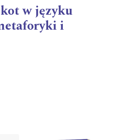
kot w języku
etaforyki i
Cover image