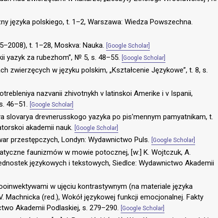
czny języka polskiego, t. 1–2, Warszawa: Wiedza Powszechna.
75–2008), t. 1–28, Moskva: Nauka.
[Google Scholar]
skii yazyk za rubezhom”, № 5, s. 48–55.
[Google Scholar]
ch zwierzęcych w języku polskim, „Kształcenie Językowe”, t. 8, s.
trebleniya nazvanii zhivotnykh v latinskoi Amerike i v Ispanii,
 s. 46–51.
[Google Scholar]
 dlya slovarya drevnerusskogo yazyka po pis'mennym pamyatnikam, t.
atorskoi akademii nauk.
[Google Scholar]
gwar przestępczych, Londyn: Wydawnictwo Puls.
[Google Scholar]
atyczne faunizmów w mowie potocznej, [w:] K. Wojtczuk, A.
 jednostek językowych i tekstowych, Siedlce: Wydawnictwo Akademii
ooinwektywami w ujęciu kontrastywnym (na materiale języka
 V. Machnicka (red.), Wokół językowej funkcji emocjonalnej. Fakty
two Akademii Podlaskiej, s. 279–290.
[Google Scholar]