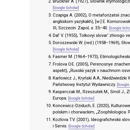
Brückner A. (1927), Słownik etymologicz
[Google Scholar]
Czapiga A. (2002), O metaforizatsii znac
angliiskom yazykakh), [w:] E. Komorowska
III, Szczecin: Zapol, s. 35–40.
[Google Scho
Dal’ V. (1955), Tolkovyi slovar’ zhivogo 
Doroszewski W. (red.) (1958–1969), Sło
[Google Scholar]
Fasmer M. (1964–1973), Etimologicheskii
Frolova O.E. (2005), Perenosnye znacheni
aspekt), „Russkii yazyk v nauchnom osve
Karłowicz J., Kryński A.A., Niedźwiedzki 
Państwowy Instytut Wydawniczy.
[Google 
Kasperczak M., Rzeszutek M., Smól J., 
Europa.
[Google Scholar]
Koncewicz-Dziduch, E. (2020), Kulturowe
polskim i chorwackim, „Zoophilologica. P
Kozlova T.V. (2001), Ideograficheskii sl
i Servis.
[Google Scholar]