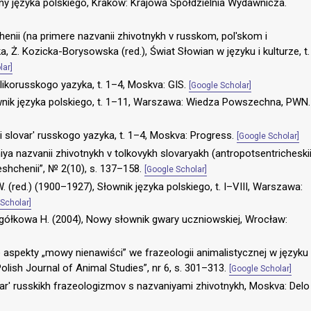
ny języka polskiego, Kraków: Krajowa Spółdzielnia Wydawnicza.
henii (na primere nazvanii zhivotnykh v russkom, pol'skom i
, Ż. Kozicka-Borysowska (red.), Świat Słowian w języku i kulturze, t.
lar]
velikorusskogo yazyka, t. 1–4, Moskva: GIS.
[Google Scholar]
wnik języka polskiego, t. 1–11, Warszawa: Wiedza Powszechna, PWN.
 slovar' russkogo yazyka, t. 1–4, Moskva: Progress.
[Google Scholar]
ya nazvanii zhivotnykh v tolkovykh slovaryakh (antropotsentricheski
shchenii”, № 2(10), s. 137–158.
[Google Scholar]
W. (red.) (1900–1927), Słownik języka polskiego, t. I–VIII, Warszawa:
Scholar]
Zgółkowa H. (2004), Nowy słownik gwary uczniowskiej, Wrocław:
 aspekty „mowy nienawiści” we frazeologii animalistycznej w języku
olish Journal of Animal Studies”, nr 6, s. 301–313.
[Google Scholar]
ovar' russkikh frazeologizmov s nazvaniyami zhivotnykh, Moskva: Delo