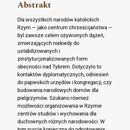
Abstrakt
Dla wszystkich narodów katolickich
Rzym — jako centrum chrześ­cijaństwa —
byl zawsze celem ożywionych dążeń,
zmierzających nie­kiedy do
ustabilizowanych i
zinstytucjonalizowanych form
obecności nad Tybrem. Dotyczyło to
kontaktów dyplomatycznych, odniesień
do papieskich urzędów i kongregacji, czy
budowania narodowych domów dla
pielgrzymów. Szukano również
możliwości organizowania w Rzy­mie
centrów studiów i wychowania dla
duchownych różnych narodo­wości. W
tym nurcie konieczna do odnotowania