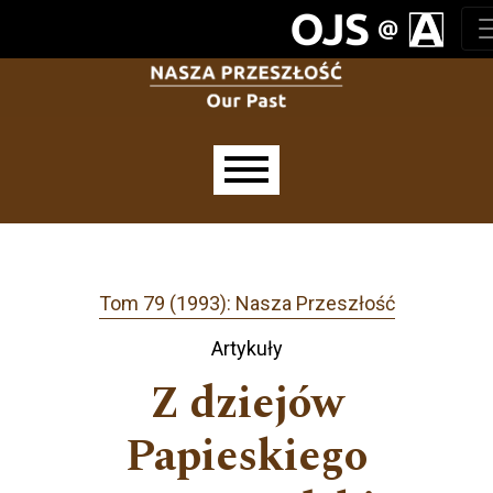
Przejdź do głównego menu
Przejdź do sekcji głównej
Przejdź do stopki
Main menu
Tom 79 (1993): Nasza Przeszłość
Artykuły
Z dziejów
Papieskiego