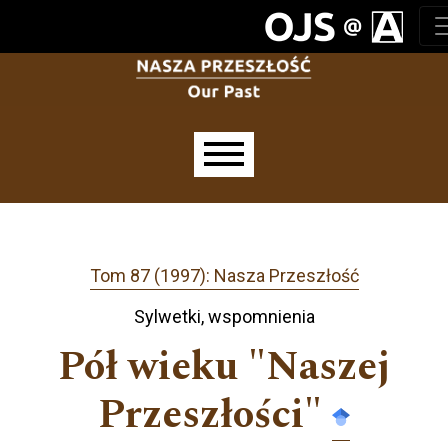
Przejdź do głównego menu
Przejdź do sekcji głównej
Przejdź do stopki
Main menu
Tom 87 (1997): Nasza Przeszłość
Sylwetki, wspomnienia
Pół wieku "Naszej
Przeszłości"