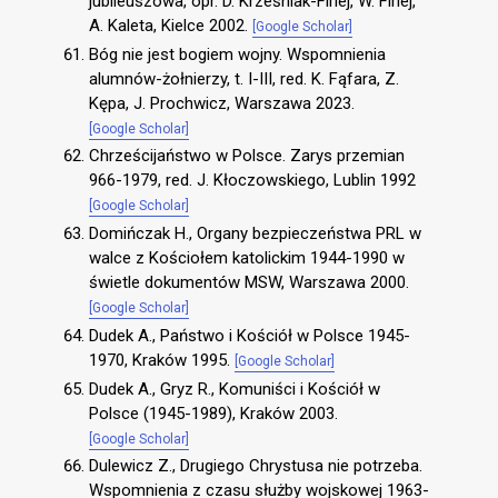
jubileuszowa, opr. D. Krześniak-Firlej, W. Firlej,
A. Kaleta, Kielce 2002.
[Google Scholar]
Bóg nie jest bogiem wojny. Wspomnienia
alumnów-żołnierzy, t. I-III, red. K. Fąfara, Z.
Kępa, J. Prochwicz, Warszawa 2023.
[Google Scholar]
Chrześcijaństwo w Polsce. Zarys przemian
966-1979, red. J. Kłoczowskiego, Lublin 1992
[Google Scholar]
Domińczak H., Organy bezpieczeństwa PRL w
walce z Kościołem katolickim 1944-1990 w
świetle dokumentów MSW, Warszawa 2000.
[Google Scholar]
Dudek A., Państwo i Kościół w Polsce 1945-
1970, Kraków 1995.
[Google Scholar]
Dudek A., Gryz R., Komuniści i Kościół w
Polsce (1945-1989), Kraków 2003.
[Google Scholar]
Dulewicz Z., Drugiego Chrystusa nie potrzeba.
Wspomnienia z czasu służby wojskowej 1963-