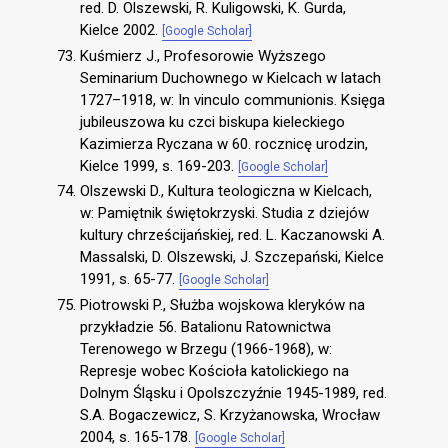
red. D. Olszewski, R. Kuligowski, K. Gurda,
Kielce 2002.
[Google Scholar]
Kuśmierz J., Profesorowie Wyższego
Seminarium Duchownego w Kielcach w latach
1727–1918, w: In vinculo communionis. Księga
jubileuszowa ku czci biskupa kieleckiego
Kazimierza Ryczana w 60. rocznicę urodzin,
Kielce 1999, s. 169-203.
[Google Scholar]
Olszewski D., Kultura teologiczna w Kielcach,
w: Pamiętnik świętokrzyski. Studia z dziejów
kultury chrześcijańskiej, red. L. Kaczanowski A.
Massalski, D. Olszewski, J. Szczepański, Kielce
1991, s. 65-77.
[Google Scholar]
Piotrowski P., Służba wojskowa kleryków na
przykładzie 56. Batalionu Ratownictwa
Terenowego w Brzegu (1966-1968), w:
Represje wobec Kościoła katolickiego na
Dolnym Śląsku i Opolszczyźnie 1945-1989, red.
S.A. Bogaczewicz, S. Krzyżanowska, Wrocław
2004, s. 165-178.
[Google Scholar]