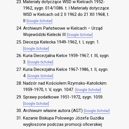
Materiały dotyczące WSD w Kielcach 1952-
1962, sygn. 014/1086. t. I Materiały dotyczące
WSD w Kielcach od 2 II 1962 do 21 XII 1968, t.
II
[Google Scholar]
Archiwum Państwowe w Kielcach – Urząd
Wojewódzki Kielecki III
[Google Scholar]
Diecezja Kielecka 1949-1962, t. I, sygn. 1.
[Google Scholar]
Kuria Diecezjalna Kielce 1959-1967, t. III, sygn.
3.
[Google Scholar]
Kuria Diecezjalna Kielce 1967-1986, t. II, sygn.
4.
[Google Scholar]
Nadzór nad Kościołem Rzymsko-Katolickim
1959-1970, t. V, sygn. 1047.
[Google Scholar]
Sprawy podatkowe 1951-1972, sygn. 1059.
[Google Scholar]
Archiwum własne autora (AGT)
[Google Scholar]
Kazanie Biskupa Polowego Józefa Guzdka
wygłoszone podczas promocji oficerskiej