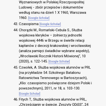
Wyznaniowych w Polskiej Rzeczpospolitej
Ludowej - zbiór przepisów i dokumentów
według stanu na dzień 1 X 1960, Warszawa
1960.
[Google Scholar]
Czasopisma
[Google Scholar]
Chorązki M., Romański-Cebula S., Służba
wojskowa kleryków – żołnierzy jednostki
wojskowej 4446 w Brzegu w świetle relacji
kapłanów z diecezji krakowskiej i wrocławskiej
(analiza pamięci świadków-wybrane aspekty),
„Wrocławski Rocznik Historii Mówionej”, 10
(2020), s. 122-145.
[Google Scholar]
Czwołek, A. Służba wojskowa alumnów w PRL
(na przykładzie 54. Szkolnego Batalionu
Ratownictwa Terenowego w Bartoszycach),
„Klio: czasopismo poświęcone dziejom Polski i
powszechnym), 2011, nr 18, s. 103-130.
[Google Scholar]
Fitych T., Służba wojskowa alumnów w PRL,
„Chrześcijanin w świecie. Zeszyty ODiSS”, 24