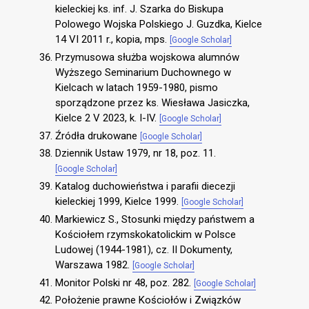
kieleckiej ks. inf. J. Szarka do Biskupa
Polowego Wojska Polskiego J. Guzdka, Kielce
14 VI 2011 r., kopia, mps.
[Google Scholar]
Przymusowa służba wojskowa alumnów
Wyższego Seminarium Duchownego w
Kielcach w latach 1959-1980, pismo
sporządzone przez ks. Wiesława Jasiczka,
Kielce 2 V 2023, k. I-IV.
[Google Scholar]
Źródła drukowane
[Google Scholar]
Dziennik Ustaw 1979, nr 18, poz. 11.
[Google Scholar]
Katalog duchowieństwa i parafii diecezji
kieleckiej 1999, Kielce 1999.
[Google Scholar]
Markiewicz S., Stosunki między państwem a
Kościołem rzymskokatolickim w Polsce
Ludowej (1944-1981), cz. II Dokumenty,
Warszawa 1982.
[Google Scholar]
Monitor Polski nr 48, poz. 282.
[Google Scholar]
Położenie prawne Kościołów i Związków