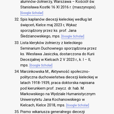
alumnów-żołnierzy, Warszawa – Kościół św.
Stanisława Kostki 16 XI 2016 r. (maszynopis).
[Google Scholar]
Spis kapłanów diecezji kieleckiej według lat
święceń, Kielce maj 2023 r, Wykaz
sporządzony przez ks. prof. Jana
Śledzianowskiego, mps.
[Google Scholar]
Lista kleryków żołnierzy z kieleckiego
Seminarium Duchownego sporządzona przez
ks. Wiesława Jasiczka, dostarczona do Kurii
Diecezjalnej w Kielcach 2 V 2023 r., k. I – II,
mps.
[Google Scholar]
Marcinkowska M., Aktywność społeczno-
polityczna duchowieństwa diecezji kieleckiej w
latach 1918-1939, praca doktorska napisana
pod kierunkiem prof. zwycz. dr. hab. M.
Markowskiego na Wydziale Humanistycznym
Uniwersytetu Jana Kochanowskiego w
Kielcach, Kielce 2018, mps.
[Google Scholar]
Pismo wikariusza generalnego diecezji