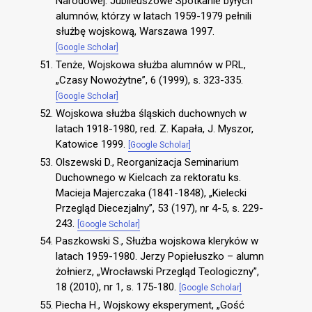
Narodowej. Jubileuszowe Spotkanie byłych
alumnów, którzy w latach 1959-1979 pełnili
służbę wojskową, Warszawa 1997.
[Google Scholar]
Tenże, Wojskowa służba alumnów w PRL,
„Czasy Nowożytne”, 6 (1999), s. 323-335.
[Google Scholar]
Wojskowa służba śląskich duchownych w
latach 1918-1980, red. Z. Kapała, J. Myszor,
Katowice 1999.
[Google Scholar]
Olszewski D., Reorganizacja Seminarium
Duchownego w Kielcach za rektoratu ks.
Macieja Majerczaka (1841-1848), „Kielecki
Przegląd Diecezjalny”, 53 (197), nr 4-5, s. 229-
243.
[Google Scholar]
Paszkowski S., Służba wojskowa kleryków w
latach 1959-1980. Jerzy Popiełuszko – alumn
żołnierz, „Wrocławski Przegląd Teologiczny”,
18 (2010), nr 1, s. 175-180.
[Google Scholar]
Piecha H., Wojskowy eksperyment, „Gość