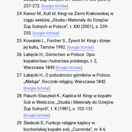
257-272.
[Google Scholar]
Kanior M., Kult bł. Kingi na Ziemi Krakowskiej w
ciągu wieków, „Studia i Materiały do Dziejów
Żup Solnych w Polsce”, t. XXI (2001), s. 239-
255.
[Google Scholar]
Kowalski L., Fischer S., Żywot bł. Kingi i dzieje
jej kultu, Tarnów 1992.
[Google Scholar]
Łabęcki H., Górnictwo w Polsce. Opis
kopalnictwa i hutnictwa polskiego, t. 2,
Warszawa 1843
[Google Scholar]
Łabęcki H., O pobożności górników w Polsce,
„Alleluja”. Rocznik religijny, Warszawa 1842
[Google Scholar]
Paluch-Staszkiel K., Kaplica bł. Kingi w kopalni
Soli w Wieliczce, „Studia i Materiały do Dziejów
Żup Solnych”, t. X (1981), s. 103-151.
[Google Scholar]
Śladecki D., Funkcje religijne kaplicy w
bocheńskiej kopalni soli, „Currenda”, nr 4-6: