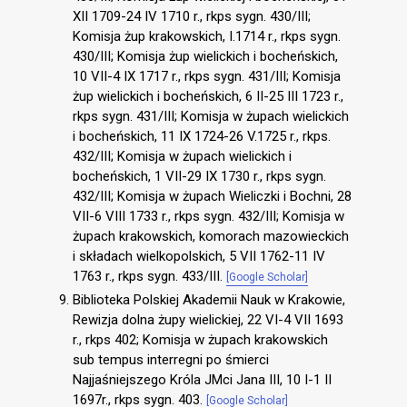
XII 1709-24 IV 1710 r., rkps sygn. 430/III;
Komisja żup krakowskich, I.1714 r., rkps sygn.
430/III; Komisja żup wielickich i bocheńskich,
10 VII-4 IX 1717 r., rkps sygn. 431/III; Komisja
żup wielickich i bocheńskich, 6 II-25 III 1723 r.,
rkps sygn. 431/III; Komisja w żupach wielickich
i bocheńskich, 11 IX 1724-26 V.1725 r., rkps.
432/III; Komisja w żupach wielickich i
bocheńskich, 1 VII-29 IX 1730 r., rkps sygn.
432/III; Komisja w żupach Wieliczki i Bochni, 28
VII-6 VIII 1733 r., rkps sygn. 432/III; Komisja w
żupach krakowskich, komorach mazowieckich
i składach wielkopolskich, 5 VII 1762-11 IV
1763 r., rkps sygn. 433/III.
[Google Scholar]
Biblioteka Polskiej Akademii Nauk w Krakowie,
Rewizja dolna żupy wielickiej, 22 VI-4 VII 1693
r., rkps 402; Komisja w żupach krakowskich
sub tempus interregni po śmierci
Najjaśniejszego Króla JMci Jana III, 10 I-1 II
1697r., rkps sygn. 403.
[Google Scholar]