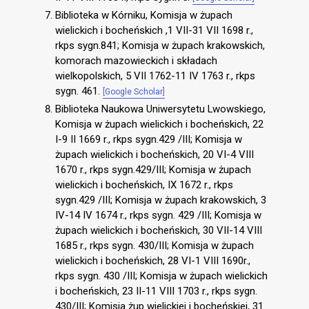
Biblioteka w Kórniku, Komisja w żupach
wielickich i bocheńskich ,1 VII-31 VII 1698 r.,
rkps sygn.841; Komisja w żupach krakowskich,
komorach mazowieckich i składach
wielkopolskich, 5 VII 1762-11 IV 1763 r., rkps
sygn. 461.
[Google Scholar]
Biblioteka Naukowa Uniwersytetu Lwowskiego,
Komisja w żupach wielickich i bocheńskich, 22
I-9 II 1669 r., rkps sygn.429 /III; Komisja w
żupach wielickich i bocheńskich, 20 VI-4 VIII
1670 r., rkps sygn.429/III; Komisja w żupach
wielickich i bocheńskich, IX 1672 r., rkps
sygn.429 /III; Komisja w żupach krakowskich, 3
IV-14 IV 1674 r., rkps sygn. 429 /III; Komisja w
żupach wielickich i bocheńskich, 30 VII-14 VIII
1685 r., rkps sygn. 430/III; Komisja w żupach
wielickich i bocheńskich, 28 VI-1 VIII 1690r.,
rkps sygn. 430 /III; Komisja w żupach wielickich
i bocheńskich, 23 II-11 VIII 1703 r., rkps sygn.
430/III; Komisja żup wielickiej i bocheńskiej, 31