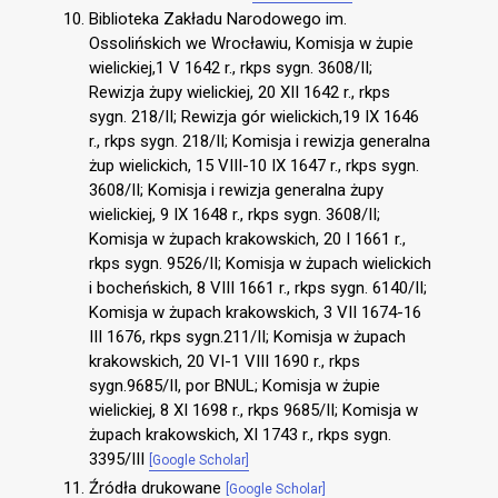
Biblioteka Zakładu Narodowego im.
Ossolińskich we Wrocławiu, Komisja w żupie
wielickiej,1 V 1642 r., rkps sygn. 3608/II;
Rewizja żupy wielickiej, 20 XII 1642 r., rkps
sygn. 218/II; Rewizja gór wielickich,19 IX 1646
r., rkps sygn. 218/II; Komisja i rewizja generalna
żup wielickich, 15 VIII-10 IX 1647 r., rkps sygn.
3608/II; Komisja i rewizja generalna żupy
wielickiej, 9 IX 1648 r., rkps sygn. 3608/II;
Komisja w żupach krakowskich, 20 I 1661 r.,
rkps sygn. 9526/II; Komisja w żupach wielickich
i bocheńskich, 8 VIII 1661 r., rkps sygn. 6140/II;
Komisja w żupach krakowskich, 3 VII 1674-16
III 1676, rkps sygn.211/II; Komisja w żupach
krakowskich, 20 VI-1 VIII 1690 r., rkps
sygn.9685/II, por BNUL; Komisja w żupie
wielickiej, 8 XI 1698 r., rkps 9685/II; Komisja w
żupach krakowskich, XI 1743 r., rkps sygn.
3395/III
[Google Scholar]
Źródła drukowane
[Google Scholar]