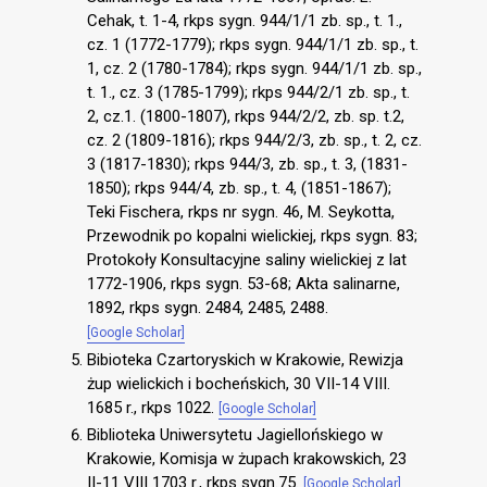
Cehak, t. 1-4, rkps sygn. 944/1/1 zb. sp., t. 1.,
cz. 1 (1772-1779); rkps sygn. 944/1/1 zb. sp., t.
1, cz. 2 (1780-1784); rkps sygn. 944/1/1 zb. sp.,
t. 1., cz. 3 (1785-1799); rkps 944/2/1 zb. sp., t.
2, cz.1. (1800-1807), rkps 944/2/2, zb. sp. t.2,
cz. 2 (1809-1816); rkps 944/2/3, zb. sp., t. 2, cz.
3 (1817-1830); rkps 944/3, zb. sp., t. 3, (1831-
1850); rkps 944/4, zb. sp., t. 4, (1851-1867);
Teki Fischera, rkps nr sygn. 46, M. Seykotta,
Przewodnik po kopalni wielickiej, rkps sygn. 83;
Protokoły Konsultacyjne saliny wielickiej z lat
1772-1906, rkps sygn. 53-68; Akta salinarne,
1892, rkps sygn. 2484, 2485, 2488.
[Google Scholar]
Bibioteka Czartoryskich w Krakowie, Rewizja
żup wielickich i bocheńskich, 30 VII-14 VIII.
1685 r., rkps 1022.
[Google Scholar]
Biblioteka Uniwersytetu Jagiellońskiego w
Krakowie, Komisja w żupach krakowskich, 23
II-11 VIII 1703 r., rkps sygn.75.
[Google Scholar]