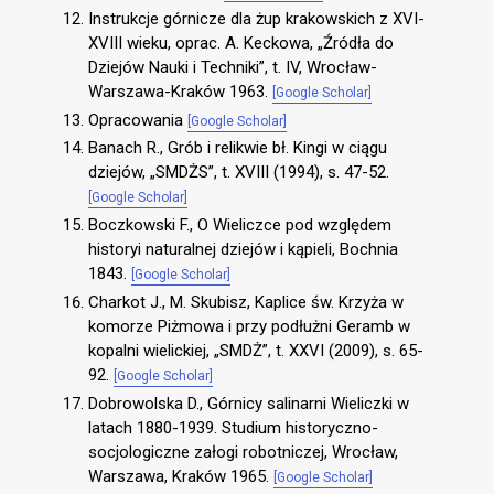
Instrukcje górnicze dla żup krakowskich z XVI-
XVIII wieku, oprac. A. Keckowa, „Źródła do
Dziejów Nauki i Techniki”, t. IV, Wrocław-
Warszawa-Kraków 1963.
[Google Scholar]
Opracowania
[Google Scholar]
Banach R., Grób i relikwie bł. Kingi w ciągu
dziejów, „SMDŻS”, t. XVIII (1994), s. 47-52.
[Google Scholar]
Boczkowski F., O Wieliczce pod względem
historyi naturalnej dziejów i kąpieli, Bochnia
1843.
[Google Scholar]
Charkot J., M. Skubisz, Kaplice św. Krzyża w
komorze Piżmowa i przy podłużni Geramb w
kopalni wielickiej, „SMDŻ”, t. XXVI (2009), s. 65-
92.
[Google Scholar]
Dobrowolska D., Górnicy salinarni Wieliczki w
latach 1880-1939. Studium historyczno-
socjologiczne załogi robotniczej, Wrocław,
Warszawa, Kraków 1965.
[Google Scholar]