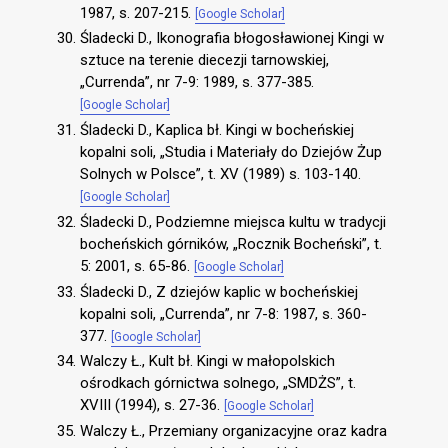
1987, s. 207-215.
[Google Scholar]
Śladecki D., Ikonografia błogosławionej Kingi w
sztuce na terenie diecezji tarnowskiej,
„Currenda”, nr 7-9: 1989, s. 377-385.
[Google Scholar]
Śladecki D., Kaplica bł. Kingi w bocheńskiej
kopalni soli, „Studia i Materiały do Dziejów Żup
Solnych w Polsce”, t. XV (1989) s. 103-140.
[Google Scholar]
Śladecki D., Podziemne miejsca kultu w tradycji
bocheńskich górników, „Rocznik Bocheński”, t.
5: 2001, s. 65-86.
[Google Scholar]
Śladecki D., Z dziejów kaplic w bocheńskiej
kopalni soli, „Currenda”, nr 7-8: 1987, s. 360-
377.
[Google Scholar]
Walczy Ł., Kult bł. Kingi w małopolskich
ośrodkach górnictwa solnego, „SMDŻS”, t.
XVIII (1994), s. 27-36.
[Google Scholar]
Walczy Ł., Przemiany organizacyjne oraz kadra