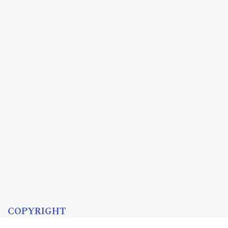
COPYRIGHT
Copyright 2015–2026 by
Academicon