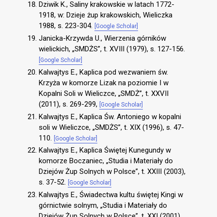
Dziwik K., Saliny krakowskie w latach 1772-
1918, w: Dzieje żup krakowskich, Wieliczka
1988, s. 223-304.
[Google Scholar]
Janicka-Krzywda U., Wierzenia górników
wielickich, „SMDŻS”, t. XVIII (1979), s. 127-156.
[Google Scholar]
Kalwajtys E., Kaplica pod wezwaniem św.
Krzyża w komorze Lizak na poziomie I w
Kopalni Soli w Wieliczce, „SMDŻ”, t. XXVII
(2011), s. 269-299,
[Google Scholar]
Kalwajtys E., Kaplica Św. Antoniego w kopalni
soli w Wieliczce, „SMDŻS”, t. XIX (1996), s. 47-
110.
[Google Scholar]
Kalwajtys E., Kaplica Świętej Kunegundy w
komorze Boczaniec, „Studia i Materiały do
Dziejów Żup Solnych w Polsce”, t. XXIII (2003),
s. 37-52.
[Google Scholar]
Kalwajtys E., Świadectwa kultu świętej Kingi w
górnictwie solnym, „Studia i Materiały do
Dziejów Żup Solnych w Polsce”, t. XXI (2001),