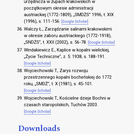
urzędnicza w żupach krakowskich w
początkowym okresie administracji
austriackiej (1772-1809), „SMDŻS” 1996, t. XIX
(1996), s. 111-156.
[Google Scholar]
Walczy Ł., Zarządzanie salinami krakowskimi
w okresie zaboru austriackiego (1772-1918),
„SNDŻS”, t. XXII (2002), s. 56-78.
[Google Scholar]
Windakiewicz E., Kaplice w kopalni wielickiej,
„Życie Techniczne”, z. 5: 1938, s. 188-191.
[Google Scholar]
Wojciechowski T., Zarys rozwoju
przestrzennego kopalni bocheńskiej do 1772
roku, „SMDŻ”, t. X (1981), s. 45-101.
[Google Scholar]
Wojciechowski T., Kościelne dzieje Bochni w
czasach staropolskich, Tuchów 2003.
[Google Scholar]
Downloads