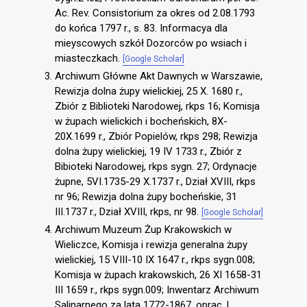
Ac. Rev. Consistorium za okres od 2.08.1793
do końca 1797 r., s. 83. Informacya dla
mieyscowych szkół Dozorców po wsiach i
miasteczkach.
[Google Scholar]
Archiwum Główne Akt Dawnych w Warszawie,
Rewizja dolna żupy wielickiej, 25 X. 1680 r.,
Zbiór z Biblioteki Narodowej, rkps 16; Komisja
w żupach wielickich i bocheńskich, 8X-
20X.1699 r., Zbiór Popielów, rkps 298; Rewizja
dolna żupy wielickiej, 19 IV 1733 r., Zbiór z
Bibioteki Narodowej, rkps sygn. 27; Ordynacje
żupne, 5VI.1735-29 X.1737 r., Dział XVIII, rkps
nr 96; Rewizja dolna żupy bocheńskie, 31
III.1737 r., Dział XVIII, rkps, nr 98.
[Google Scholar]
Archiwum Muzeum Żup Krakowskich w
Wieliczce, Komisja i rewizja generalna żupy
wielickiej, 15 VIII-10 IX 1647 r., rkps sygn.008;
Komisja w żupach krakowskich, 26 XI 1658-31
III 1659 r., rkps sygn.009; Inwentarz Archiwum
Salinarnego za lata 1772-1867, oprac. L.