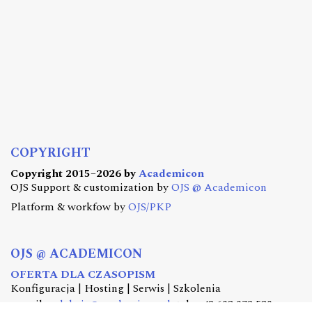
COPYRIGHT
Copyright 2015–2026 by
Academicon
OJS Support & customization by
OJS @ Academicon
Platform & workfow by
OJS/PKP
OJS @ ACADEMICON
OFERTA DLA CZASOPISM
Konfiguracja | Hosting | Serwis | Szkolenia
e-mail:
redakcja@academicon.pl
, tel.: +48 603 072 530