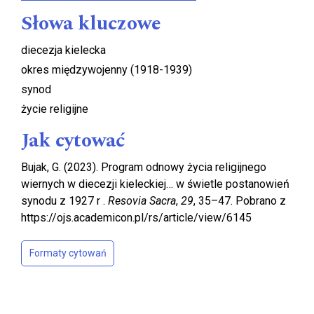
Słowa kluczowe
diecezja kielecka
okres międzywojenny (1918-1939)
synod
życie religijne
Jak cytować
Bujak, G. (2023). Program odnowy życia religijnego
wiernych w diecezji kieleckiej… w świetle postanowień
synodu z 1927 r .
Resovia Sacra
,
29
, 35–47. Pobrano z
https://ojs.academicon.pl/rs/article/view/6145
Formaty cytowań