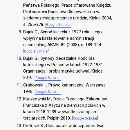
Państwa Polskiego. Prace ofiarowane Księdzu
Profesorowi Danielowi Olszewskiemu w
siedemdziesiątą rocznicę urodzin, Kielce 2004,
s. 265-278.
[Google Scholar]
Bujak G., Synod kielecki z 1927 roku i jego
wpływ na kształtowanie administracji
diecezjalnej, ABMK, 89 (2008), s. 189-194.
[Google Scholar]
Bujak G., Synody diecezjalne Kościoła
katolickiego w Polsce w latach 1922-1931.
Organizacja i problematyka uchwał, Kielce
2010.
[Google Scholar]
Grabowski I., Prawo kanoniczne, Warszawa
1948.
[Google Scholar]
Kuczkowski M., Dzieje Trzeciego Zakonu św.
Franciszka z Asyżu na ziemiach polskich w
latach 1918-1939 w świetle czasopism
tercjarskich, Pelplin 2010.
[Google Scholar]
Półtorak K., Rola parafii w duszpasterstwie