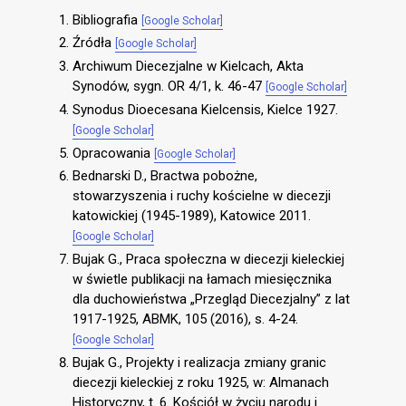
Bibliografia
[Google Scholar]
Źródła
[Google Scholar]
Archiwum Diecezjalne w Kielcach, Akta
Synodów, sygn. OR 4/1, k. 46-47
[Google Scholar]
Synodus Dioecesana Kielcensis, Kielce 1927.
[Google Scholar]
Opracowania
[Google Scholar]
Bednarski D., Bractwa pobożne,
stowarzyszenia i ruchy kościelne w diecezji
katowickiej (1945-1989), Katowice 2011.
[Google Scholar]
Bujak G., Praca społeczna w diecezji kieleckiej
w świetle publikacji na łamach miesięcznika
dla duchowieństwa „Przegląd Diecezjalny” z lat
1917-1925, ABMK, 105 (2016), s. 4-24.
[Google Scholar]
Bujak G., Projekty i realizacja zmiany granic
diecezji kieleckiej z roku 1925, w: Almanach
Historyczny, t. 6. Kościół w życiu narodu i