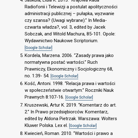
Radiofonii i Telewizji a postulat apolityczności
administracji publicznej – pułapka, wyzwanie
czy szansa? (Uwagi wybrane).” In Media-
czwarta władza?, vol. 3, edited by Jacek
Sobczak, and Witold Machura, 85-101. Opole:
Wydawnictwo Naukowe Scriptorium.
[Google Scholar]
Kordela, Marzena. 2006. “Zasady prawa jako
normatywna postać wartości.” Ruch
Prawniczy, Ekonomiczny i Socjologiczny 68,
no. 1:39- 54.
[Google Scholar]
Kość, Antoni. 1998. “Relacja prawa i wartości
w społeczeństwie otwartym.” Roczniki Nauk
Prawnych 8:107-16.
[Google Scholar]
Kruszewski, Artur K. 2019. “Komentarz do art.
2.” In Prawo przedsiębiorców. Komentarz,
edited by Aldona Pietrzak. Warszawa: Wolters
Kluwer Polska. Lex el.
[Google Scholar]
Kwiecień, Roman. 2010. “Wartości i prawo a