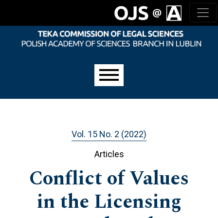
Skip to main navigation menu
Skip to main content
Skip to site footer
Main menu
Vol. 15 No. 2 (2022)
Articles
Conflict of Values
in the Licensing