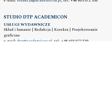
e-mail:
redakcja@academicon.pl
, tel.: +48 603 072 530
STUDIO DTP ACADEMICON
USŁUGI WYDAWNICZE
Skład i łamanie | Redakcja | Korekta | Projektowanie
graficzne
e-mail:
dtp@academicon.pl
, tel.: +48 603 072 530