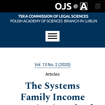
Skip to main navigation menu
Skip to main content
Skip to site footer
Main menu
Vol. 13 No. 2 (2020)
Articles
The Systems
Family Income