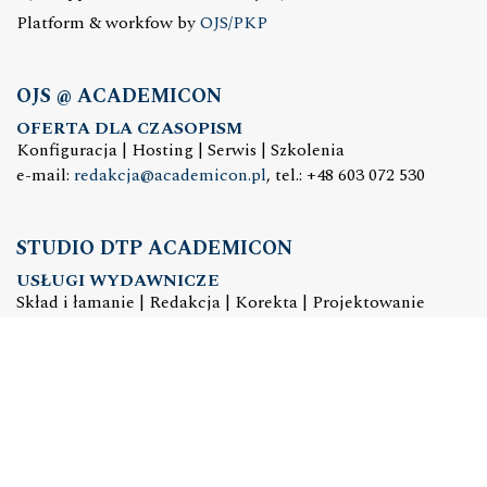
Platform & workfow by
OJS/PKP
OJS @ ACADEMICON
OFERTA DLA CZASOPISM
Konfiguracja | Hosting | Serwis | Szkolenia
e-mail:
redakcja@academicon.pl
, tel.: +48 603 072 530
STUDIO DTP ACADEMICON
USŁUGI WYDAWNICZE
Skład i łamanie | Redakcja | Korekta | Projektowanie
graficzne
e-mail:
dtp@academicon.pl
, tel.: +48 603 072 530