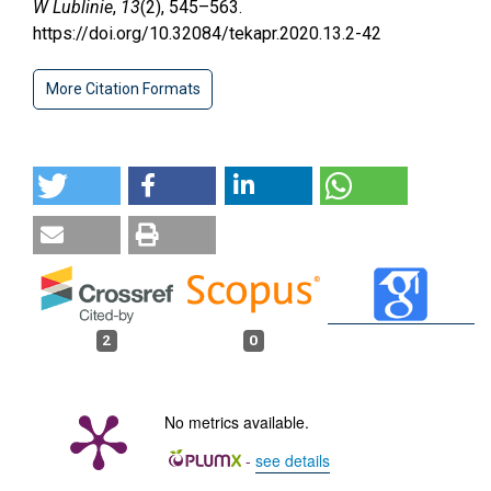
W Lublinie
,
13
(2), 545–563.
https://doi.org/10.32084/tekapr.2020.13.2-42
More Citation Formats
2
0
No metrics available.
-
see details