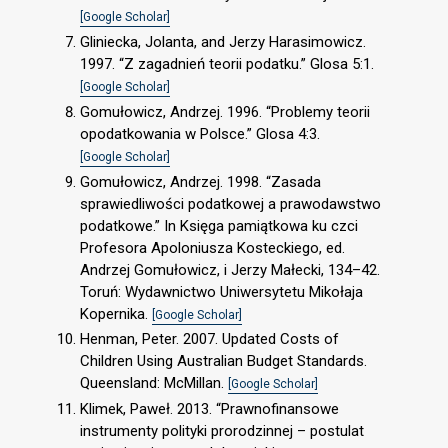
[Google Scholar]
Gliniecka, Jolanta, and Jerzy Harasimowicz.
1997. “Z zagadnień teorii podatku.” Glosa 5:1.
[Google Scholar]
Gomułowicz, Andrzej. 1996. “Problemy teorii
opodatkowania w Polsce.” Glosa 4:3.
[Google Scholar]
Gomułowicz, Andrzej. 1998. “Zasada
sprawiedliwości podatkowej a prawodawstwo
podatkowe.” In Księga pamiątkowa ku czci
Profesora Apoloniusza Kosteckiego, ed.
Andrzej Gomułowicz, i Jerzy Małecki, 134–42.
Toruń: Wydawnictwo Uniwersytetu Mikołaja
Kopernika.
[Google Scholar]
Henman, Peter. 2007. Updated Costs of
Children Using Australian Budget Standards.
Queensland: McMillan.
[Google Scholar]
Klimek, Paweł. 2013. “Prawnofinansowe
instrumenty polityki prorodzinnej – postulat