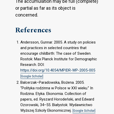
The accumulation may be full (complete)
or partial as far as its object is
concerned.
References
Andersson, Gunnar. 2005. A study on policies
and practices in selected countries that
encourage childbirth: The case of Sweden.
Rostok: Max Planck Institute for Demographic
Research. DOI:
https://doi.org/10.4054/MPIDR-WP-2005-005
[Google Scholar]
Balcerzak–Paradowska, Bożena. 2005.
“Polityka rodzinna w Polsce w XXI wieku.” In
Rodzina. Etyka. Ekonomia. Collection of
papers, ed. Ryszard Horodeński, and Edward
Ozorowski, 34–55. Białystok: Wydawnictwo
Wyższej Szkoły Ekonomicznej.
[Google Scholar]