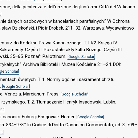
azione, della penitenza e dell’unzione degli infermi. Città del Vaticano:
]
anie danych osobowych w kancelariach parafialnych.” W Ochrona
isław Dziekoński, i Piotr Drobek, 211–32. Warszawa: Wydawnictwo
ntarz do Kodeksu Prawa Kanonicznego. T. III/2: Księga IV.
akramenty. Część II. Pozostałe akty kultu Bożego. Część III.
wski, 35–65. Poznań: Pallottinum.
[Google Scholar]
rykalnych.” Archiwa Biblioteki i Muzea Kościelne 2:1–24. DOI:
gle Scholar]
entach świętych. T. 1: Normy ogólne i sakrament chrztu.
j.
[Google Scholar]
ale. Venezia: Marcianum Press.
[Google Scholar]
a rzymskiego. T. 2. Tłumaczenie Henryk Insadowski. Lublin:
ar]
 canonici. Friburgi Brisgoviae: Herder.
[Google Scholar]
nn. 834–978.” In Codice di Diritto Canonico Commentato, ed. 3, 709–
ar]