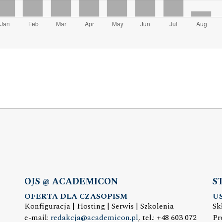
OJS @ ACADEMICON
S
OFERTA DLA CZASOPISM
U
Konfiguracja | Hosting | Serwis | Szkolenia
Sk
e-mail:
redakcja@academicon.pl
, tel.: +48 603 072
Pr