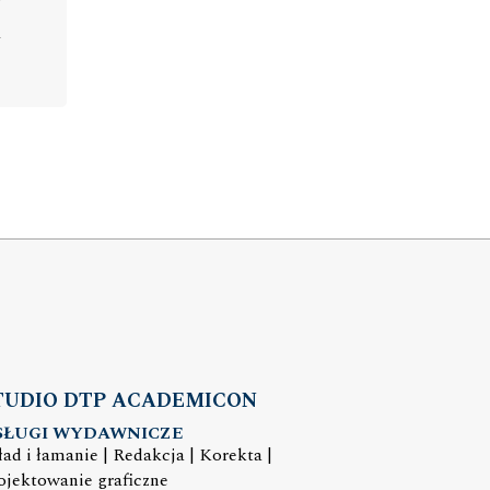
TUDIO DTP ACADEMICON
SŁUGI WYDAWNICZE
ład i łamanie | Redakcja | Korekta |
ojektowanie graficzne