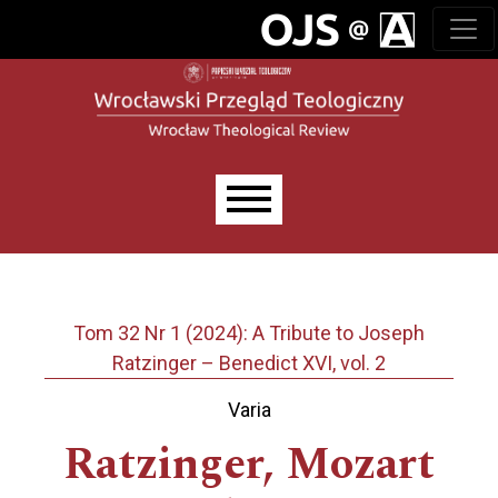
Przejdź do głównego menu
Przejdź do sekcji głównej
Przejdź do stopki
Main menu
Tom 32 Nr 1 (2024): A Tribute to Joseph
Ratzinger – Benedict XVI, vol. 2
Varia
Ratzinger, Mozart