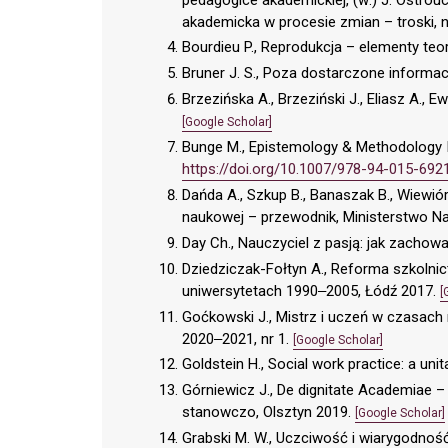
akademicka w procesie zmian – troski, n
Bourdieu P., Reprodukcja – elementy te
Bruner J. S., Poza dostarczone informa
Brzezińska A., Brzeziński J., Eliasz A.,
[Google Scholar]
Bunge M., Epistemology & Methodology I: 
https://doi.org/10.1007/978-94-015-692
Dańda A., Szkup B., Banaszak B., Wiewiór 
naukowej – przewodnik, Ministerstwo N
Day Ch., Nauczyciel z pasją: jak zacho
Dziedziczak-Fołtyn A., Reforma szkolnic
uniwersytetach 1990‒2005, Łódź 2017.
[
Goćkowski J., Mistrz i uczeń w czasach
2020‒2021, nr 1.
[Google Scholar]
Goldstein H., Social work practice: a un
Górniewicz J., De dignitate Academiae – 
stanowczo, Olsztyn 2019.
[Google Scholar]
Grabski M. W., Uczciwość i wiarygodność