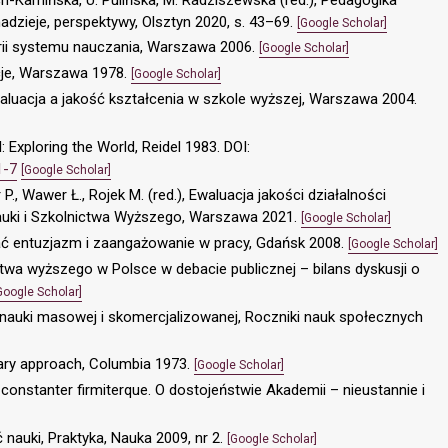
adzieje, perspektywy, Olsztyn 2020, s. 43–69.
[Google Scholar]
orii systemu nauczania, Warszawa 2006.
[Google Scholar]
cje, Warszawa 1978.
[Google Scholar]
 Ewaluacja a jakość kształcenia w szkole wyższej, Warszawa 2004.
Exploring the World, Reidel 1983. DOI:
1-7
[Google Scholar]
P., Wawer Ł., Rojek M. (red.), Ewaluacja jakości działalności
auki i Szkolnictwa Wyższego, Warszawa 2021.
[Google Scholar]
wać entuzjazm i zaangażowanie w pracy, Gdańsk 2008.
[Google Scholar]
twa wyższego w Polsce w debacie publicznej – bilans dyskusji o
Google Scholar]
 nauki masowej i skomercjalizowanej, Roczniki nauk społecznych
itary approach, Columbia 1973.
[Google Scholar]
constanter firmiterque. O dostojeństwie Akademii – nieustannie i
 nauki, Praktyka, Nauka 2009, nr 2.
[Google Scholar]