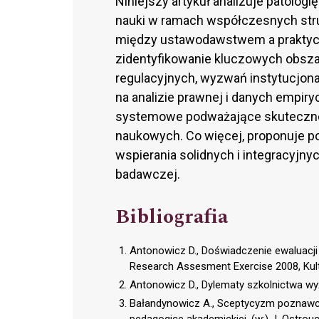
Niniejszy artykuł analizuje patolog
nauki w ramach współczesnych str
między ustawodawstwem a praktyc
zidentyfikowanie kluczowych obsz
regulacyjnych, wyzwań instytucjonal
na analizie prawnej i danych empiry
systemowe podważające skutecznoś
naukowych. Co więcej, proponuje pot
wspierania solidnych i integracyjny
badawczej.
Bibliografia
Antonowicz D., Doświadczenie ewaluacji
Research Assesment Exercise 2008, Kultu
Antonowicz D., Dylematy szkolnictwa w
Bałandynowicz A., Sceptycyzm poznaw
pedagogice akademickiej, (w:) J. Ostrou