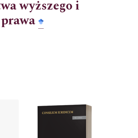
twa wyższego i
 prawa
Cover image