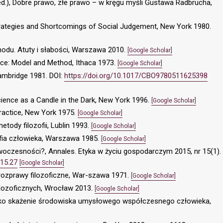
ed.), Dobre prawo, złe prawo – w kręgu myśli Gustawa Radbrucha,
Strategies and Shortcomings of Social Judgement, New York 1980.
hodu. Atuty i słabości, Warszawa 2010.
[Google Scholar]
tice: Model and Method, Ithaca 1973.
[Google Scholar]
ambridge 1981. DOI:
https://doi.org/10.1017/CBO9780511625398
ence as a Candle in the Dark, New York 1996.
[Google Scholar]
Practice, New York 1975.
[Google Scholar]
metody filozofii, Lublin 1993.
[Google Scholar]
ofia człowieka, Warszawa 1985.
[Google Scholar]
woczesności?, Annales. Etyka w życiu gospodarczym 2015, nr 15(1).
.15.27
[Google Scholar]
ne rozprawy filozoficzne, War-szawa 1971.
[Google Scholar]
ilozoficznych, Wrocław 2013.
[Google Scholar]
jako skażenie środowiska umysłowego współczesnego człowieka,