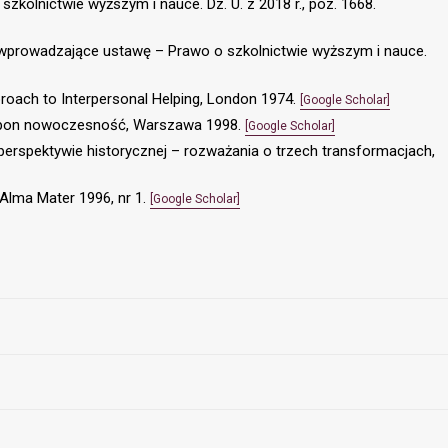
szkolnictwie wyższym i nauce. Dz. U. z 2018 r., poz. 1668.
sy wprowadzające ustawę – Prawo o szkolnictwie wyższym i nauce.
pproach to Interpersonal Helping, London 1974.
[Google Scholar]
 opon nowoczesność, Warszawa 1998.
[Google Scholar]
perspektywie historycznej – rozważania o trzech transformacjach,
Alma Mater 1996, nr 1.
[Google Scholar]