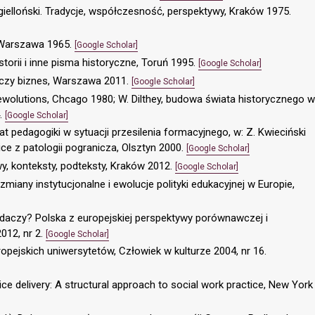
agielloński. Tradycje, współczesność, perspektywy, Kraków 1975.
, Warszawa 1965.
[Google Scholar]
storii i inne pisma historyczne, Toruń 1995.
[Google Scholar]
 czy biznes, Warszawa 2011.
[Google Scholar]
 Rewolutions, Chcago 1980; W. Dilthey, budowa świata historycznego w
.
[Google Scholar]
at pedagogiki w sytuacji przesilenia formacyjnego, w: Z. Kwieciński
kice z patologii pogranicza, Olsztyn 2000.
[Google Scholar]
y, konteksty, podteksty, Kraków 2012.
[Google Scholar]
miany instytucjonalne i ewolucje polityki edukacyjnej w Europie,
adaczy? Polska z europejskiej perspektywy porównawczej i
012, nr 2.
[Google Scholar]
opejskich uniwersytetów, Człowiek w kulturze 2004, nr 16.
ice delivery: A structural approach to social work practice, New York