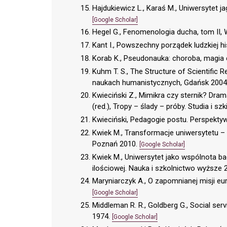
Hajdukiewicz L., Karaś M., Uniwersytet j
[Google Scholar]
Hegel G., Fenomenologia ducha, tom II
Kant I., Powszechny porządek ludzkiej hi
Korab K., Pseudonauka: choroba, magia
Kuhm T. S., The Structure of Scientific
naukach humanistycznych, Gdańsk 2004
Kwieciński Z., Mimikra czy sternik? Dram
(red.), Tropy – ślady – próby. Studia i sz
Kwieciński, Pedagogie postu. Perspektyw
Kwiek M., Transformacje uniwersytetu – z
Poznań 2010.
[Google Scholar]
Kwiek M., Uniwersytet jako wspólnota b
ilościowej. Nauka i szkolnictwo wyższe 2
Maryniarczyk A., O zapomnianej misji eur
[Google Scholar]
Middleman R. R., Goldberg G., Social serv
1974.
[Google Scholar]