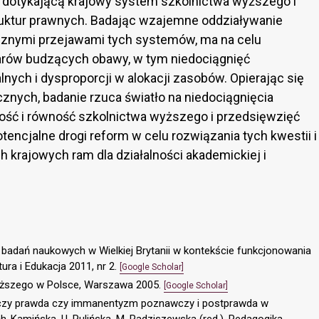
ię dotykającą krajowy system szkolnictwa wyższego i
uktur prawnych. Badając wzajemne oddziaływanie
znymi przejawami tych systemów, ma na celu
arów budzących obawy, w tym niedociągnięć
nych i dysproporcji w alokacji zasobów. Opierając się
cznych, badanie rzuca światło na niedociągnięcia
ć i równość szkolnictwa wyższego i przedsięwzięć
encjalne drogi reform w celu rozwiązania tych kwestii i
ch krajowych ram dla działalności akademickiej i
 badań naukowych w Wielkiej Brytanii w kontekście funkcjonowania
ra i Edukacja 2011, nr 2.
[Google Scholar]
yższego w Polsce, Warszawa 2005.
[Google Scholar]
czy prawda czy immanentyzm poznawczy i postprawda w
ch-Kamińska, U. Pulińska, M. Radziszewska (red.), Pedagogika