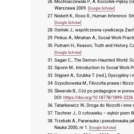
Mochnaczewski P., A. Kociołek-Pęksy (r
Warszawa 2009.
[Google Scholar]
Nisbett K., Ross R., Human Inference: 
[Google Scholar]
Osiński J., współczesna cywilizacja Zac
Pinkus A., Minahan A., Social Work Prac
Putnam H., Reason, Truth and History, C
[Google Scholar]
Sagan C., The Demon-Haunted World: Sci
Siporin M., Introduction to Social Work 
Stępień A., Szubka T. (red.), Dyscypliny i 
Szyszkowska M., Filozofia prawa i filoz
Śliwerski B., Cóż po pedagogice w pono
DOI:
https://doi.org/10.18778/1899-2226
Tatarkiewicz W., Droga do filozofii i in
Tischner J., O człowieku – wybór pism f
Trzebski A., Paranauka i pseudonauka 
Nauka 2000, nr 1.
[Google Scholar]