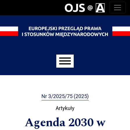
Przejdź do głównego menu
Przejdź do sekcji głównej
Przejdź do stopki
Main menu
Nr 3/2025/75 (2025)
Artykuły
Agenda 2030 w