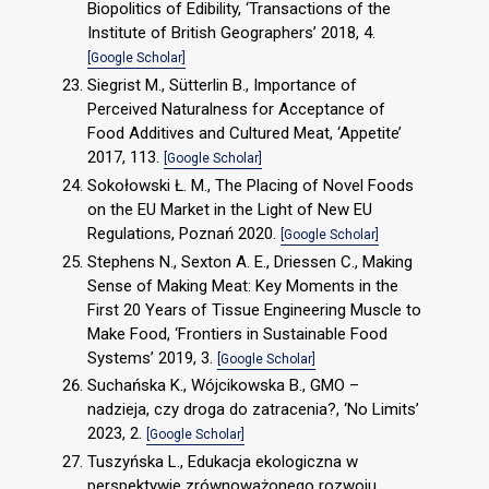
Biopolitics of Edibility, ‘Transactions of the
Institute of British Geographers’ 2018, 4.
[Google Scholar]
Siegrist M., Sütterlin B., Importance of
Perceived Naturalness for Acceptance of
Food Additives and Cultured Meat, ‘Appetite’
2017, 113.
[Google Scholar]
Sokołowski Ł. M., The Placing of Novel Foods
on the EU Market in the Light of New EU
Regulations, Poznań 2020.
[Google Scholar]
Stephens N., Sexton A. E., Driessen C., Making
Sense of Making Meat: Key Moments in the
First 20 Years of Tissue Engineering Muscle to
Make Food, ‘Frontiers in Sustainable Food
Systems’ 2019, 3.
[Google Scholar]
Suchańska K., Wójcikowska B., GMO –
nadzieja, czy droga do zatracenia?, ‘No Limits’
2023, 2.
[Google Scholar]
Tuszyńska L., Edukacja ekologiczna w
perspektywie zrównoważonego rozwoju,