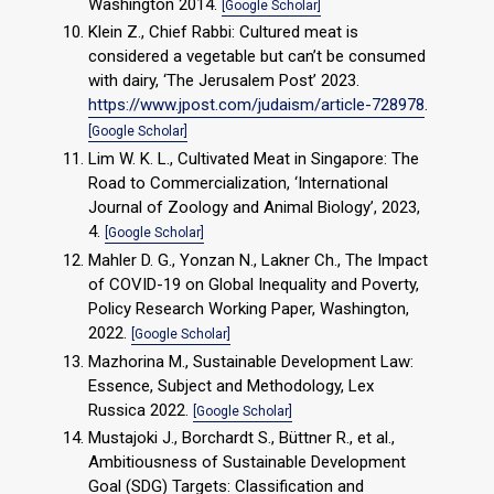
Washington 2014.
[Google Scholar]
Klein Z., Chief Rabbi: Cultured meat is
considered a vegetable but can’t be consumed
with dairy, ‘The Jerusalem Post’ 2023.
https://www.jpost.com/judaism/article-728978
.
[Google Scholar]
Lim W. K. L., Cultivated Meat in Singapore: The
Road to Commercialization, ‘International
Journal of Zoology and Animal Biology’, 2023,
4.
[Google Scholar]
Mahler D. G., Yonzan N., Lakner Ch., The Impact
of COVID-19 on Global Inequality and Poverty,
Policy Research Working Paper, Washington,
2022.
[Google Scholar]
Mazhorina M., Sustainable Development Law:
Essence, Subject and Methodology, Lex
Russica 2022.
[Google Scholar]
Mustajoki J., Borchardt S., Büttner R., et al.,
Ambitiousness of Sustainable Development
Goal (SDG) Targets: Classification and