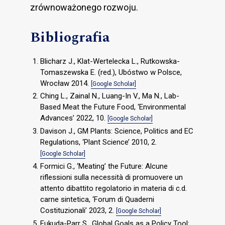
zrównoważonego rozwoju.
Bibliografia
Blicharz J., Klat-Wertelecka L., Rutkowska-
Tomaszewska E. (red.), Ubóstwo w Polsce,
Wrocław 2014.
[Google Scholar]
Ching L., Zainal N., Luang-In V., Ma N., Lab-
Based Meat the Future Food, ‘Environmental
Advances’ 2022, 10.
[Google Scholar]
Davison J., GM Plants: Science, Politics and EC
Regulations, ‘Plant Science’ 2010, 2.
[Google Scholar]
Formici G., ‘Meating’ the Future: Alcune
riflessioni sulla necessità di promuovere un
attento dibattito regolatorio in materia di c.d.
carne sintetica, ‘Forum di Quaderni
Costituzionali’ 2023, 2.
[Google Scholar]
Fukuda-Parr S., Global Goals as a Policy Tool: