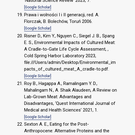
‘National Science Review’ 2023, 7.
[Google Scholar]
Prawa i wolności I i II generacji, red. A.
Florczak, B. Bolechów, Toruń 2006.
[Google Scholar]
Risner D., Kim Y., Nguyen C., Siegel J. B., Spang
E. S., Environmental Impacts of Cultured Meat:
A Cradle-to-Gate Life Cycle Assessment, ,
Cold Spring Harbor Laboratory 2023,
file:///Users/admin/Desktop/Environmental_im
pacts_of_cultured_meat_A_cradle-to.pdf.
[Google Scholar]
Roy B., Hagappa A., Ramalingam Y. D.,
Mahalingam N., A. Shaik Alaudeen, A Review on
Lab-Grown Meat: Advantages and
Disadvantages, ‘Quest International Journal of
Medical and Health Sciences’ 2021, 1.
[Google Scholar]
Sexton A. E., Eating for the Post-
Anthropocene: Alternative Proteins and the