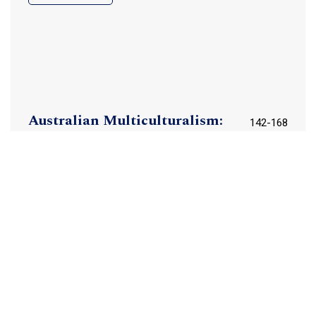
Australian Multiculturalism:
142-168
Its Emergence, Development
and Highpoint (1972–1996)
[Australijski model
wielokulturowości – początki,
rozwój i okres szczytowy
(1972–1996)]
Sev Ozdowski
pdf (English)