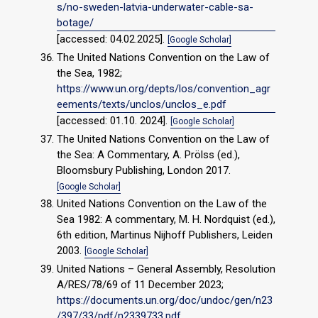
s/no-sweden-latvia-underwater-cable-sa-
botage/
[accessed: 04.02.2025].
[Google Scholar]
The United Nations Convention on the Law of
the Sea, 1982;
https://www.un.org/depts/los/convention_agr
eements/texts/unclos/unclos_e.pdf
[accessed: 01.10. 2024].
[Google Scholar]
The United Nations Convention on the Law of
the Sea: A Commentary, A. Prölss (ed.),
Bloomsbury Publishing, London 2017.
[Google Scholar]
United Nations Convention on the Law of the
Sea 1982: A commentary, M. H. Nordquist (ed.),
6th edition, Martinus Nijhoff Publishers, Leiden
2003.
[Google Scholar]
United Nations – General Assembly, Resolution
A/RES/78/69 of 11 December 2023;
https://documents.un.org/doc/undoc/gen/n23
/397/33/pdf/n2339733.pdf