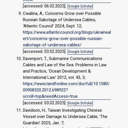
[accessed: 06.02.2025].
[Google Scholar]
Cwalina, A., Concerns Grow over Possible
Russian Sabotage of Undersea Cables,
‘Atlantic Council’ 2024, Sept. 12;
https://www.atlanticcouncil.org/blogs/ukraineal
ert/concerns-grow-over-possible-russian-
sabotage-of-undersea-cables/
[accessed: 03.02.2025].
[Google Scholar]
Davenport, T., Submarine Communications
Cables and Law of the Sea: Problems in Law
and Practice, ‘Ocean Development &
International Law’ 2012, vol. 43, 3;
https://www.tandfonline.com/doi/full/10.1080/
00908320.2012.698922?
scroll=top&needAccess=true
[accessed: 03.02.2025].
[Google Scholar]
Davidson, H., Taiwan Investigating Chinese
Vessel over Damage to Undersea Cable, ‘The
Guardian’ 2025, Jan. 7;