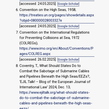
[accessed: 24.05.2025].
[Google Scholar]
Convention on the High Seas, 1958;
https://treaties.un.org/pages/showdetails.aspx
?objid=080000028003327e
[accessed: 24.05.2025].
[Google Scholar]
Convention on the International Regulations
for Preventing Collisions at Sea, 1972
(COLREGs);
https://www.imo.org/en/About/Conventions/P
ages/COLREG.aspx
[accessed: 26.02.2025].
[Google Scholar]
Coventry, T., What Should States Do to
Combat the Sabotage of Submarine Cables
and Pipelines Beneath the High Seas/EEZs?,
‘EJIL:Talk! – Blog of the European Journal of
International Law’ 2024, Dec. 13;
https://www.ejiltalk.org/what-should-states-
do-to-combat-the-sabotage-of-submarine-
cables-and-pipelines-beneath-the-high-seas-
eezs/