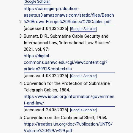
[Google Scholar]
https://carnegie-production-
assets.s3.amazonaws.com/static/files/Besch
%20Brown-Europe%20Subsea%20Cables.pdf
[accessed: 04.03.2025].
[Google Scholar]
Burnett, D. R., Submarine Cable Security and
International Law, ‘International Law Studies’
2021, vol. 97;
https://digital-
commons.usnwc.edu/cgi/viewcontent.cgi?
article=2992&context=ils
[accessed: 03.02.2025].
[Google Scholar]
Convention for the Protection of Submarine
Telegraph Cables, 1884;
https://www.iscpc.org/information/governmen
t-and-law/
[accessed: 24.05.2025].
[Google Scholar]
Convention on the Continental Shelf, 1958;
https://treaties.un.org/doc/Publication/UNTS/
Volume%20499/v499.pdf