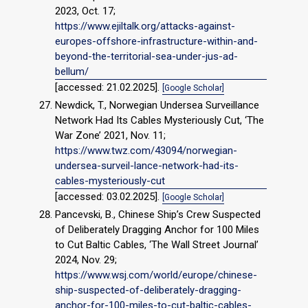
2023, Oct. 17;
https://www.ejiltalk.org/attacks-against-
europes-offshore-infrastructure-within-and-
beyond-the-territorial-sea-under-jus-ad-
bellum/
[accessed: 21.02.2025].
[Google Scholar]
Newdick, T., Norwegian Undersea Surveillance
Network Had Its Cables Mysteriously Cut, ‘The
War Zone’ 2021, Nov. 11;
https://www.twz.com/43094/norwegian-
undersea-surveil-lance-network-had-its-
cables-mysteriously-cut
[accessed: 03.02.2025].
[Google Scholar]
Pancevski, B., Chinese Ship’s Crew Suspected
of Deliberately Dragging Anchor for 100 Miles
to Cut Baltic Cables, ‘The Wall Street Journal’
2024, Nov. 29;
https://www.wsj.com/world/europe/chinese-
ship-suspected-of-deliberately-dragging-
anchor-for-100-miles-to-cut-baltic-cables-