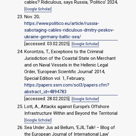
cables? Ridiculous, says Russia, ‘Politico’ 2024,
[Google Scholar]
Nov. 20;
https://www.politico.eu/article/russia-
sabotaging-cables-ridiculous-dmitry-peskov-
ukraine-germany-baltic-sea/
[accessed: 03.02.2025].
[Google Scholar]
Korontzis, T., Exceptions to the Criminal
Jurisdiction of the Coastal State on Merchant
and on Naval Vessels in the Hellenic Legal
Order, ‘European Scientific Journal’ 2014,
Special Edition vol. 1, February;
https://papers.ssrn.com/sol3/papers.cfm?
abstract_id=4894783
[accessed: 28.02.2025].
[Google Scholar]
Lott, A., Attacks against Europe’s Offshore
Infrastructure Within and Beyond the Territorial
[Google Scholar]
Sea Under Jus ad Bellum, ‘EJIL:Talk! – Blog of
the European Journal of International Law’