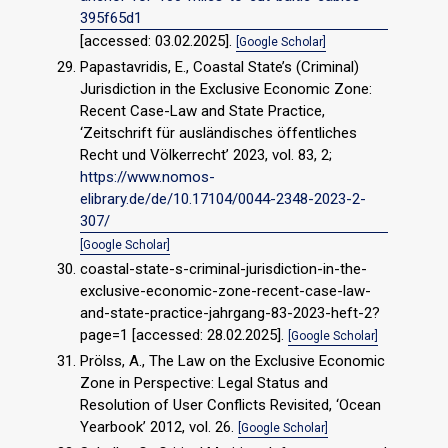
395f65d1
[accessed: 03.02.2025].
[Google Scholar]
Papastavridis, E., Coastal State’s (Criminal)
Jurisdiction in the Exclusive Economic Zone:
Recent Case-Law and State Practice,
‘Zeitschrift für ausländisches öffentliches
Recht und Völkerrecht’ 2023, vol. 83, 2;
https://www.nomos-
elibrary.de/de/10.17104/0044-2348-2023-2-
307/
[Google Scholar]
coastal-state-s-criminal-jurisdiction-in-the-
exclusive-economic-zone-recent-case-law-
and-state-practice-jahrgang-83-2023-heft-2?
page=1 [accessed: 28.02.2025].
[Google Scholar]
Prölss, A., The Law on the Exclusive Economic
Zone in Perspective: Legal Status and
Resolution of User Conflicts Revisited, ‘Ocean
Yearbook’ 2012, vol. 26.
[Google Scholar]