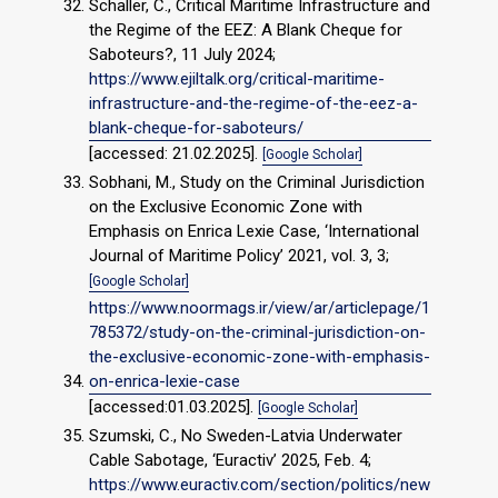
Schaller, C., Critical Maritime Infrastructure and
the Regime of the EEZ: A Blank Cheque for
Saboteurs?, 11 July 2024;
https://www.ejiltalk.org/critical-maritime-
infrastructure-and-the-regime-of-the-eez-a-
blank-cheque-for-saboteurs/
[accessed: 21.02.2025].
[Google Scholar]
Sobhani, M., Study on the Criminal Jurisdiction
on the Exclusive Economic Zone with
Emphasis on Enrica Lexie Case, ‘International
Journal of Maritime Policy’ 2021, vol. 3, 3;
[Google Scholar]
https://www.noormags.ir/view/ar/articlepage/1
785372/study-on-the-criminal-jurisdiction-on-
the-exclusive-economic-zone-with-emphasis-
on-enrica-lexie-case
[accessed:01.03.2025].
[Google Scholar]
Szumski, C., No Sweden-Latvia Underwater
Cable Sabotage, ‘Euractiv’ 2025, Feb. 4;
https://www.euractiv.com/section/politics/new