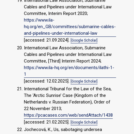
International Law Association, Submarine
Cables and Pipelines under International Law
Committee, Interim Report 2020;
https://www.ila-
hq.org/en_GB/committees/submarine-cables-
and-pipelines-under-international-law
[accessed: 21.09.2024].
[Google Scholar]
International Law Association, Submarine
Cables and Pipelines under International Law
Committee, [Third] Interim Report 2024;
https://www.ila-hq.org/en/documents/ilathi-1-
1
[accessed: 12.02.2025].
[Google Scholar]
International Tribunal for the Law of the Sea,
The ‘Arctic Sunrise’ Case (Kingdom of the
Netherlands v. Russian Federation), Order of
22 November 2013;
https://pcacases.com/web/sendAttach/1438
[accessed: 21.02.2025].
[Google Scholar]
Jochecová, K., Us, sabotaging undersea