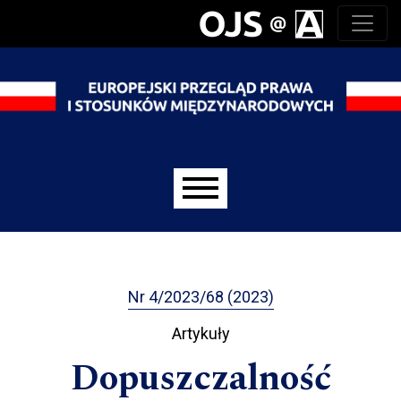
Przejdź do głównego menu
Przejdź do sekcji głównej
Przejdź do stopki
Main menu
Nr 4/2023/68 (2023)
Artykuły
Dopuszczalność