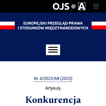
Przejdź do głównego menu
Przejdź do sekcji głównej
Przejdź do stopki
Main menu
Nr 4/2023/68 (2023)
Artykuły
Konkurencja