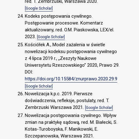
red. T. Zembrzuski, Warszawa 2020.
[Google Scholar]
Kodeks postępowania cywilnego.
Postępowanie procesowe. Komentarz
aktualizowany, red. O.M. Piaskowska, LEX/el.
2023.
[Google Scholar]
Kościółek A., Model zażalenia w świetle
nowelizacji kodeksu postępowania cywilnego
z 4 lipca 2019 r., „Zeszyty Naukowe
Uniwersytetu Rzeszowskiego” 2020, Prawo 29.
DOI:
https://doi.org/10.15584/znurprawo.2020.29.9
[Google Scholar]
Nowelizacja k.p.c. 2019. Pierwsze
doświadczenia, refleksje, postulaty, red. T.
Zembrzuski Warszawa 2021.
[Google Scholar]
Nowelizacja postępowania cywilnego. Wpływ
zmian na praktykę sądową, red. M. Białecki, S.
Kotas-Turoboyska, F. Manikowski, E.
Szczepanowska, Warszawa 2021.