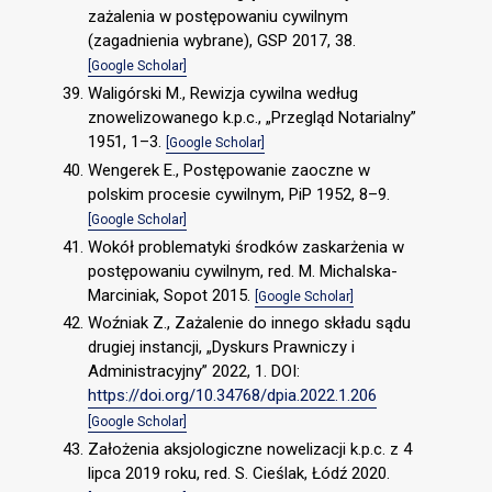
zażalenia w postępowaniu cywilnym
(zagadnienia wybrane), GSP 2017, 38.
[Google Scholar]
Waligórski M., Rewizja cywilna według
znowelizowanego k.p.c., „Przegląd Notarialny”
1951, 1–3.
[Google Scholar]
Wengerek E., Postępowanie zaoczne w
polskim procesie cywilnym, PiP 1952, 8–9.
[Google Scholar]
Wokół problematyki środków zaskarżenia w
postępowaniu cywilnym, red. M. Michalska-
Marciniak, Sopot 2015.
[Google Scholar]
Woźniak Z., Zażalenie do innego składu sądu
drugiej instancji, „Dyskurs Prawniczy i
Administracyjny” 2022, 1. DOI:
https://doi.org/10.34768/dpia.2022.1.206
[Google Scholar]
Założenia aksjologiczne nowelizacji k.p.c. z 4
lipca 2019 roku, red. S. Cieślak, Łódź 2020.