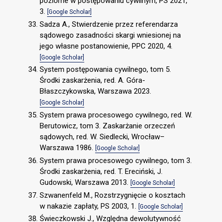
poziome w postępowaniu cywilnym, PS 2021,
3.
[Google Scholar]
Sadza A., Stwierdzenie przez referendarza
sądowego zasadności skargi wniesionej na
jego własne postanowienie, PPC 2020, 4.
[Google Scholar]
System postępowania cywilnego, tom 5.
Środki zaskarżenia, red. A. Góra-
Błaszczykowska, Warszawa 2023.
[Google Scholar]
System prawa procesowego cywilnego, red. W.
Berutowicz, tom 3. Zaskarżanie orzeczeń
sądowych, red. W. Siedlecki, Wrocław–
Warszawa 1986.
[Google Scholar]
System prawa procesowego cywilnego, tom 3.
Środki zaskarżenia, red. T. Ereciński, J.
Gudowski, Warszawa 2013.
[Google Scholar]
Szwanenfeld M., Rozstrzygnięcie o kosztach
w nakazie zapłaty, PS 2003, 1.
[Google Scholar]
Świeczkowski J., Względna dewolutywność