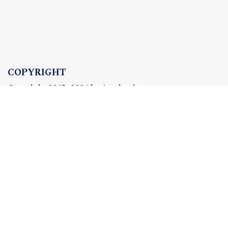
COPYRIGHT
Copyright 2015–2026 by
Academicon
OJS Support & customization by
OJS @ Academicon
Platform & workfow by
OJS/PKP
OJS @ ACADEMICON
OFERTA DLA CZASOPISM
Konfiguracja | Hosting | Serwis | Szkolenia
e-mail:
redakcja@academicon.pl
, tel.: +48 603 072 530
STUDIO DTP ACADEMICON