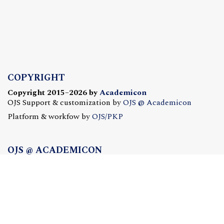
COPYRIGHT
Copyright 2015–2026 by
Academicon
OJS Support & customization by
OJS @ Academicon
Platform & workfow by
OJS/PKP
OJS @ ACADEMICON
OFERTA DLA CZASOPISM
Konfiguracja | Hosting | Serwis | Szkolenia
e-mail:
redakcja@academicon.pl
, tel.: +48 603 072 530
STUDIO DTP ACADEMICON