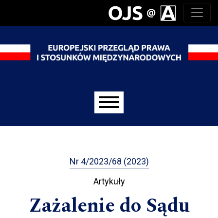
Przejdź do głównego menu
Przejdź do sekcji głównej
Przejdź do stopki
Main menu
Nr 4/2023/68 (2023)
Artykuły
Zażalenie do Sądu