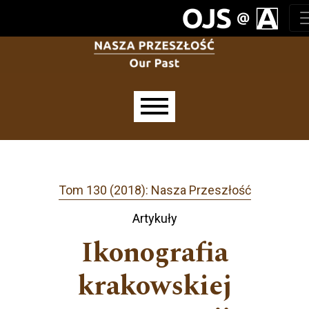
Przejdź do głównego menu
Przejdź do sekcji głównej
Przejdź do stopki
Main menu
Tom 130 (2018): Nasza Przeszłość
Artykuły
Ikonografia
krakowskiej