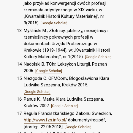
jako przykład konwergencji dwóch profesji
rzemiosła artystycznego w XIX wieku, w:
„Kwartalnik Historii Kultury Materialnej”, nr
3(2015).
[Google Scholar]
Myśliński M., Złotnicy, jubilerzy, mosiężnicy i
rzemieślnicy pokrewnych profesji w
dokumentach Urzędu Probierczego w
Krakowie (1919-1944), w: „Kwartalnik Historii
Kultury Materialnej”, nr 1(2015).
[Google Scholar]
Nadolski B. TChr, Leksykon Liturgii, Poznań
2006.
[Google Scholar]
Niezgoda C. OFMConv, Błogosławiona Klara
Ludwika Szczęsna, Kraków 2015.
[Google Scholar]
Panuś K., Matka Klara Ludwika Szczęsna,
Kraków 2007.
[Google Scholar]
Reguła Franciszkańskiego Zakonu Świeckich,
http://www.fzs.info.pl/
dokumenty/reg.pdf,
[dostęp: 22.05.2018].
[Google Scholar]