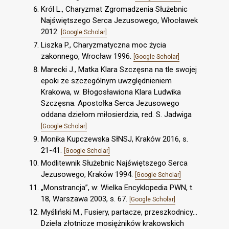
Król L., Charyzmat Zgromadzenia Służebnic
Najświętszego Serca Jezusowego, Włocławek
2012.
[Google Scholar]
Liszka P., Charyzmatyczna moc życia
zakonnego, Wrocław 1996.
[Google Scholar]
Marecki J., Matka Klara Szczęsna na tle swojej
epoki ze szczególnym uwzględnieniem
Krakowa, w: Błogosławiona Klara Ludwika
Szczęsna. Apostołka Serca Jezusowego
oddana dziełom miłosierdzia, red. S. Jadwiga
[Google Scholar]
Monika Kupczewska SłNSJ, Kraków 2016, s.
21-41.
[Google Scholar]
Modlitewnik Służebnic Najświętszego Serca
Jezusowego, Kraków 1994.
[Google Scholar]
„Monstrancja”, w: Wielka Encyklopedia PWN, t.
18, Warszawa 2003, s. 67.
[Google Scholar]
Myśliński M., Fusiery, partacze, przeszkodnicy…
Dzieła złotnicze mosiężników krakowskich