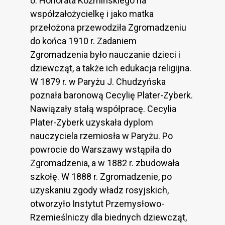
o. Honorata Koźmińskiego na
współzałożycielkę i jako matka
przełożona przewodziła Zgromadzeniu
do końca 1910 r. Zadaniem
Zgromadzenia było nauczanie dzieci i
dziewcząt, a także ich edukacja religijna.
W 1879 r. w Paryżu J. Chudzyńska
poznała baronową Cecylię Plater-Zyberk.
Nawiązały stałą współpracę. Cecylia
Plater-Zyberk uzyskała dyplom
nauczyciela rzemiosła w Paryżu. Po
powrocie do Warszawy wstąpiła do
Zgromadzenia, a w 1882 r. zbudowała
szkołę. W 1888 r. Zgromadzenie, po
uzyskaniu zgody władz rosyjskich,
otworzyło Instytut Przemysłowo-
Rzemieślniczy dla biednych dziewcząt,