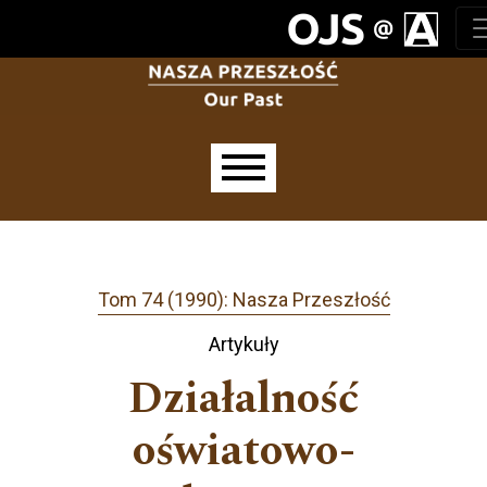
Przejdź do głównego menu
Przejdź do sekcji głównej
Przejdź do stopki
Main menu
Tom 74 (1990): Nasza Przeszłość
Artykuły
Działalność
oświatowo-