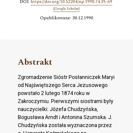
DOI:
https://doi.org/10.52204/np.1990.74.35-69
[Google Scholar]
Opublikowane: 30.12.1990
Abstrakt
Zgromadzenie Sióstr Posłanniczek Maryi
od Najświętszego Serca Jezusowego
powstało 2 lutego 1874 roku w
Zakroczymiu. Pierwszymi siostrami były
nauczycielki: Józefa Chudzyńska,
Bogusława Arndt i Antonina Szumska. J.
Chudzyńska została wyznaczona przez