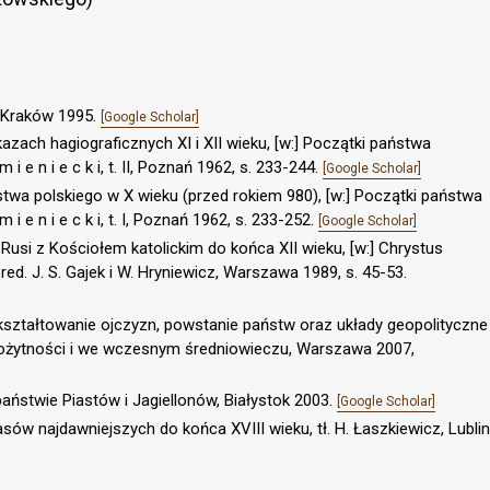
, Kraków 1995.
[Google Scholar]
azach hagiograficznych XI i XII wieku, [w:] Początki państwa
 i e n i e c k i, t. II, Poznań 1962, s. 233-244.
[Google Scholar]
twa polskiego w X wieku (przed rokiem 980), [w:] Początki państwa
m i e n i e c k i, t. I, Poznań 1962, s. 233-252.
[Google Scholar]
Rusi z Kościołem katolickim do końca XII wieku, [w:] Chrystus
red. J. S. Gajek i W. Hryniewicz, Warszawa 1989, s. 45-53.
kształtowanie ojczyzn, powstanie państw oraz układy geopolityczne
rożytności i we wczesnym średniowieczu, Warszawa 2007,
aństwie Piastów i Jagiellonów, Białystok 2003.
[Google Scholar]
asów najdawniejszych do końca XVIII wieku, tł. H. Łaszkiewicz, Lublin