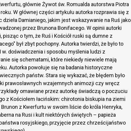
Kwerfurtu, głównie Żywot św. Romualda autorstwa Piotra
oku. W głównej części artykułu autorka rozprawia się z
dzieła Damianiego, jakim jest wskazywanie na Ruś jako
wadzonej przez Brunona Bonifacego. W opinii autorki
ji, pisząc o tym, że Ruś i Kościół ruski są dumne z
cego" był zbyt pochopny. Autorka twierdzi, że było to
w. doświadczenia i sposobu myślenia ludzi z
nie się schematami, które niekiedy niewiele mają
ku. Autorka powołuje się na badania historyczne
iowiecznych państw. Stara się wykazać, że błędem było
ruski prawosławnych wzajemnych animozji czy wręcz
przykłady omawiane przez autorkę świadczą o poczuciu
go z Kościołem łacińskim: chirotonia biskupia na ziemi
 Brunon z Kwerfurtu w swoim liście do króla Henryka,
berna na Rusi i kult niektórych świętych – papieża
państwa rosyjskiego, przyjęcie przez chrześcijaństwo
stowskiego)