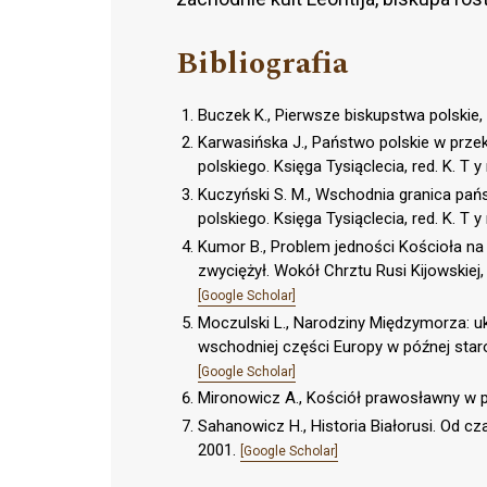
Bibliografia
Buczek K., Pierwsze biskupstwa polskie
Karwasińska J., Państwo polskie w przek
polskiego. Księga Tysiąclecia, red. K. T y m
Kuczyński S. M., Wschodnia granica pańs
polskiego. Księga Tysiąclecia, red. K. T y 
Kumor B., Problem jedności Kościoła na 
zwyciężył. Wokół Chrztu Rusi Kijowskiej, 
[Google Scholar]
Moczulski L., Narodziny Międzymorza: u
wschodniej części Europy w późnej sta
[Google Scholar]
Mironowicz A., Kościół prawosławny w p
Sahanowicz H., Historia Białorusi. Od cz
2001.
[Google Scholar]