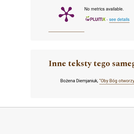
No metrics available.
-
see details
Inne teksty tego same
Bożena Diemjaniuk,
"Oby Bóg otworzył