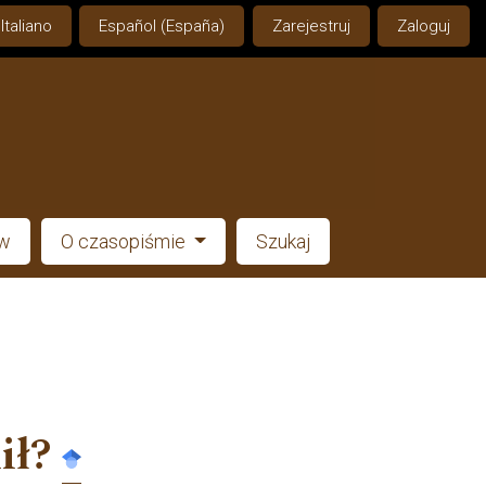
Italiano
Español (España)
Zarejestruj
Zaloguj
ów
O czasopiśmie
Szukaj
ił?