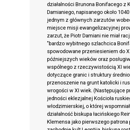
działalności Brunona Bonifacego z 
Damianiego, napisanego około 1040 r
jednym z głównych zarzutów wobec 
miejsce misji ewangelizacyjnej pro
zarzut, że Piotr Damiani nie miał rac
"bardzo wybitnego szlachcica Bonifa
spowodowane przeniesieniem do XI 
późniejszych wieków oraz posługiwa
wspólnego z rzeczywistością XI wie
dotyczące granic i struktury średn
przenoszenie na grunt katolicki i 
wrogości w XI wiek. (Następujące 
jedności eklezjalnej Kościoła ruskie
włodzimierskiej, o której wspomniał
działalność biskupa łacińskiego Rein
Klemensa jako pierwszego patrona 
zachodnie kult Leontija, biskupa ro