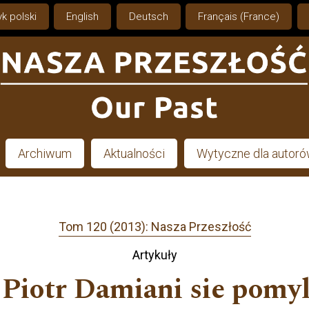
k polski
English
Deutsch
Français (France)
Archiwum
Aktualności
Wytyczne dla autor
Tom 120 (2013): Nasza Przeszłość
Artykuły
 Piotr Damiani sie pomyl